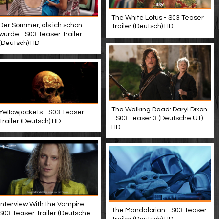
The White Lotus - S03 Teaser
Der Sommer, als ich schön
Trailer (Deutsch) HD
wurde - S03 Teaser Trailer
(Deutsch) HD
The Walking Dead: Daryl Dixon
Yellowjackets - S03 Teaser
- S03 Teaser 3 (Deutsche UT)
Trailer (Deutsch) HD
HD
Interview With the Vampire -
The Mandalorian - S03 Teaser
S03 Teaser Trailer (Deutsche