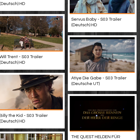
(Deutsch) HD
Servus Baby - S03 Trailer
(Deutsch) HD
Will Trent - S03 Trailer
(Deutsch) HD
Atiye Die Gabe - S03 Trailer
(Deutsche UT)
Billy the Kid - S03 Trailer
(Deutsch) HD
THE QUEST HELDEN FÜR