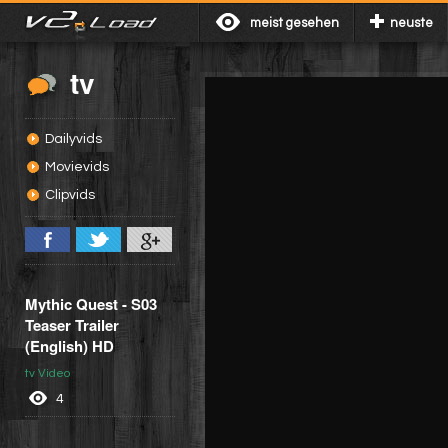
meist gesehen
neuste
tv
Dailyvids
Movievids
Clipvids
Mythic Quest - S03
Teaser Trailer
(English) HD
tv Video
4