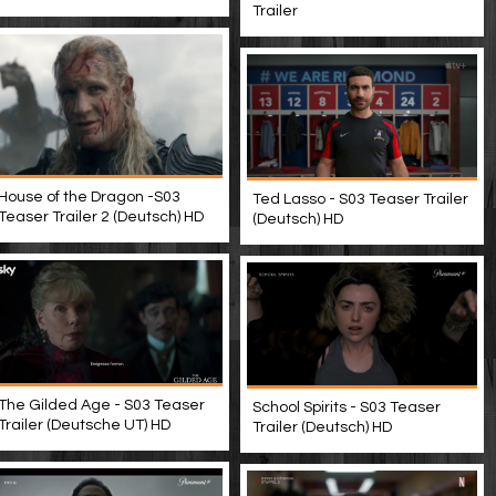
Trailer
House of the Dragon -S03
Ted Lasso - S03 Teaser Trailer
Teaser Trailer 2 (Deutsch) HD
(Deutsch) HD
The Gilded Age - S03 Teaser
School Spirits - S03 Teaser
Trailer (Deutsche UT) HD
Trailer (Deutsch) HD