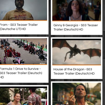
From - S03 Teaser Trailer
Ginny & Georgia - S03 Teaser
(Deutsche UT) HD
Trailer (Deutsch) HD
Formula 1 Drive to Survive -
House of the Dragon -S03
S03 Teaser Trailer (Deutsch)
Teaser Trailer (Deutsch) HD
HD