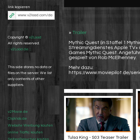
link kopieren
»
Trailer
Copyright ©
v2Load
Mythic Quest (in Staffel 1 Myt
All rights reserved.
Streamingdienstes Apple TV+ un
:: v2Load.de ::
Games Mythic Quest. Angeführ
gespielt von Rob McElhenney.
Mehr dazu:
This side stores no data or
https://www.moviepilot.de/ser
files on the server. We list
only contents of other
suppliers.
v2Movie.de
ClipVids.de
Website Werbung kaufen
online Traffic kaufen
Tulsa King - S03 Teaser Trailer
SeitenBesucher kaufen