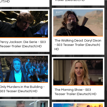
Trailer (Deutsch) HD
UT) HD
The Walking Dead: Daryl Dixon
Percy Jackson: Die Serie - S03
- S03 Teaser Trailer (Deutsch)
Teaser-Trailer (Deutsch) HD
HD
Only Murders in the Building -
The Morning Show - S03
S03 Teaser (Deutsch) HD
Teaser Trailer (Deutsch) HD