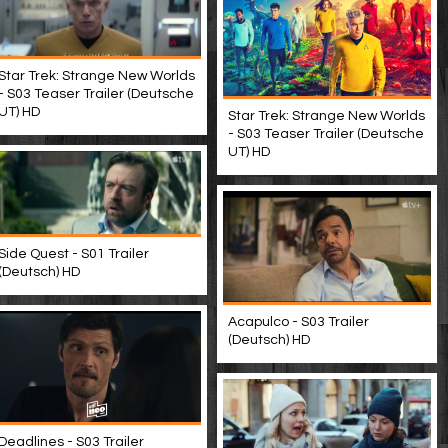
Star Trek: Strange New Worlds
- S03 Teaser Trailer (Deutsche
UT) HD
Star Trek: Strange New Worlds
- S03 Teaser Trailer (Deutsche
UT) HD
Side Quest - S01 Trailer
(Deutsch) HD
Acapulco - S03 Trailer
(Deutsch) HD
Deadlines - S03 Trailer