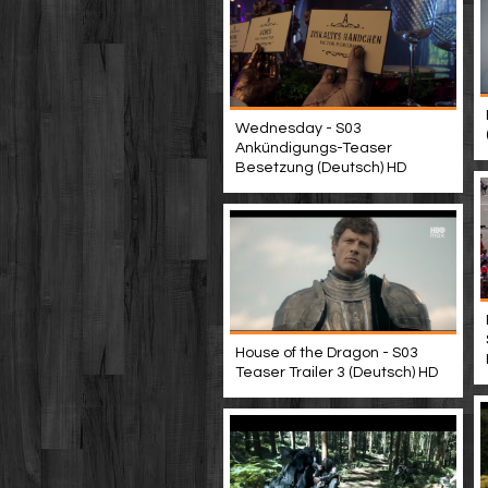
Wednesday - S03
Ankündigungs-Teaser
Besetzung (Deutsch) HD
House of the Dragon - S03
Teaser Trailer 3 (Deutsch) HD