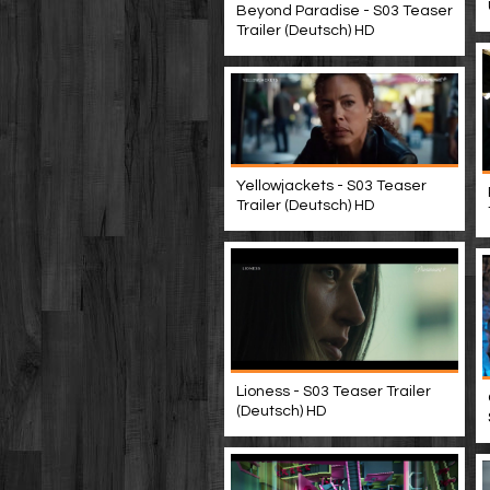
Beyond Paradise - S03 Teaser
Trailer (Deutsch) HD
Yellowjackets - S03 Teaser
Trailer (Deutsch) HD
Lioness - S03 Teaser Trailer
(Deutsch) HD