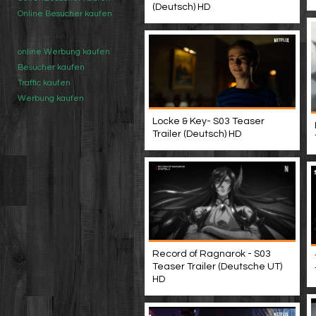
(Deutsch) HD
Online Besucher kaufen
online Werbung kaufen
Besucher kaufen
Traffic kaufen
Werbung kaufen
Locke & Key- S03 Teaser
Trailer (Deutsch) HD
Record of Ragnarok - S03
Teaser Trailer (Deutsche UT)
HD