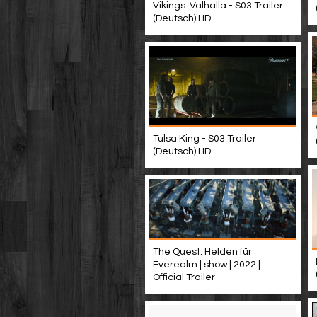
Vikings: Valhalla - S03 Trailer
(Deutsch) HD
Tulsa King - S03 Trailer
(Deutsch) HD
The Quest: Helden für
Everealm | show | 2022 |
Official Trailer