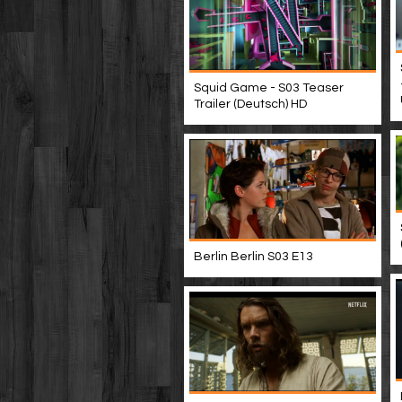
Squid Game - S03 Teaser
Trailer (Deutsch) HD
Berlin Berlin S03 E13