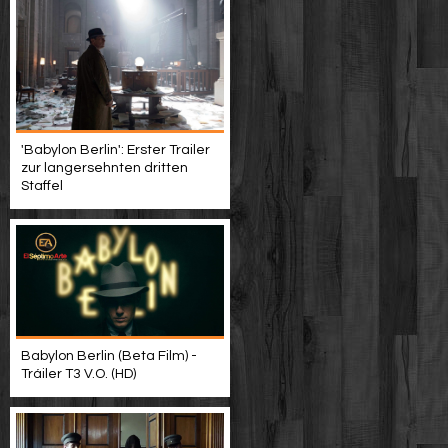
'Babylon Berlin': Erster Trailer
zur langersehnten dritten
Staffel
Babylon Berlin (Beta Film) -
Tráiler T3 V.O. (HD)