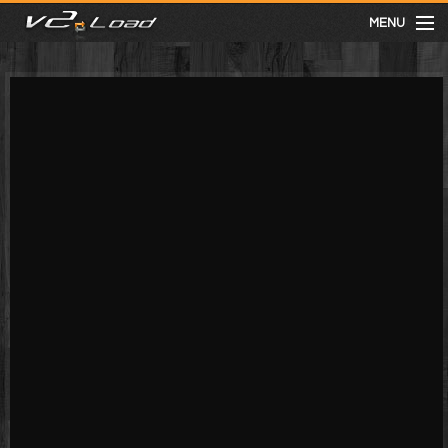
MENU
meist gesehen
neuste
kategorien
Menu
mit facebook anmelden
Informationen