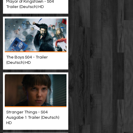
Mayor of Kingstown - S04
Trailer (Deutsch) HD
The Boys S04 - Trailer
(Deutsch) HD
Stranger Things - S04
Ausgabe 1 Trailer (Deutsch)
HD