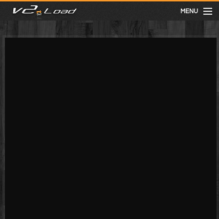
MENU
meist gesehen
neuste
kategorien
Menu
mit facebook anmelden
Informationen