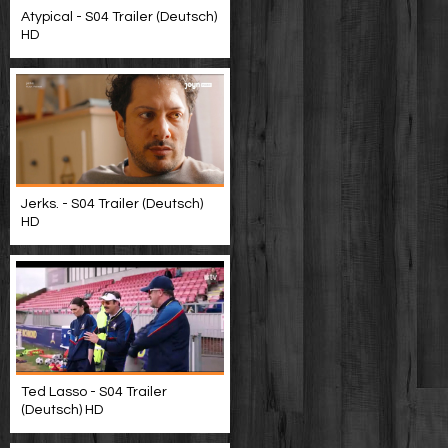
Atypical - S04 Trailer (Deutsch)
HD
Jerks. - S04 Trailer (Deutsch)
HD
Ted Lasso - S04 Trailer
(Deutsch) HD