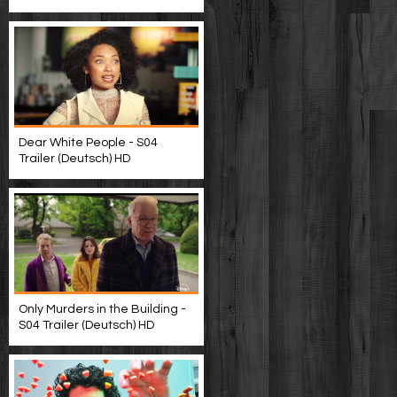
Dear White People - S04
Trailer (Deutsch) HD
Only Murders in the Building -
S04 Trailer (Deutsch) HD