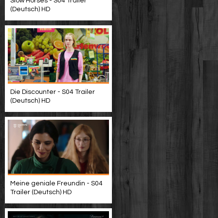
Slow Horses - S04 Trailer
(Deutsch) HD
Die Discounter - S04 Trailer
(Deutsch) HD
Meine geniale Freundin - S04
Trailer (Deutsch) HD