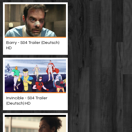
Barry - S04 Trailer (Deutsch)
HD
Invincible - S04 Trailer
(Deutsch) HD