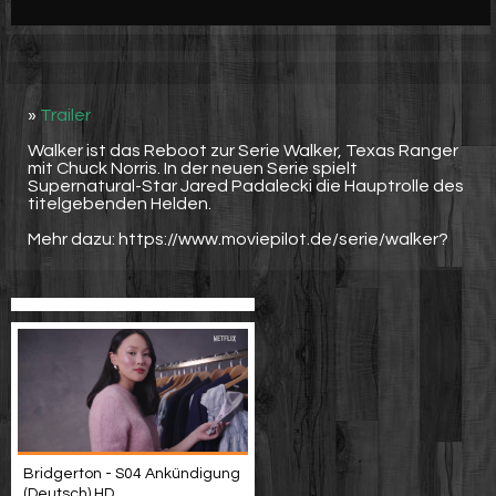
Werbung
Video suchen
»
Trailer
Walker ist das Reboot zur Serie Walker, Texas Ranger
mit Chuck Norris. In der neuen Serie spielt
Supernatural-Star Jared Padalecki die Hauptrolle des
titelgebenden Helden.
Mehr dazu: https://www.moviepilot.de/serie/walker?
Bridgerton - S04 Ankündigung
(Deutsch) HD