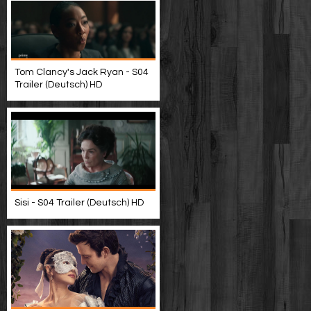
Tom Clancy's Jack Ryan - S04
Trailer (Deutsch) HD
Sisi - S04 Trailer (Deutsch) HD