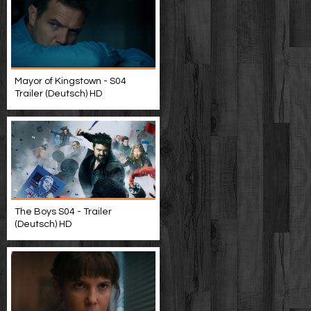
Mayor of Kingstown - S04
Trailer (Deutsch) HD
The Boys S04 - Trailer
(Deutsch) HD