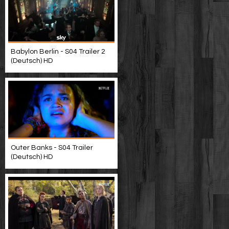
Babylon Berlin - S04 Trailer 2
(Deutsch) HD
Outer Banks - S04 Trailer
(Deutsch) HD