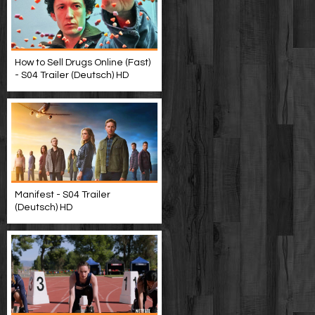
How to Sell Drugs Online (Fast)
- S04 Trailer (Deutsch) HD
Manifest - S04 Trailer
(Deutsch) HD