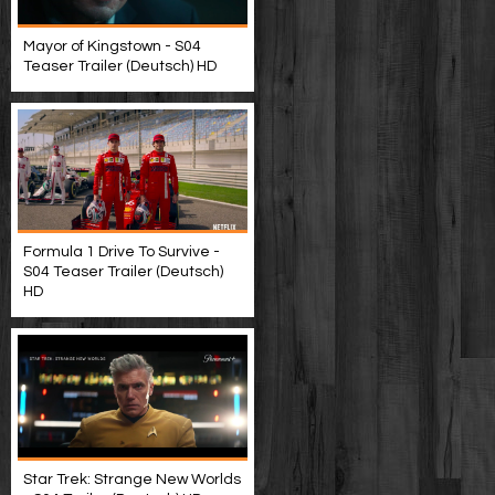
Mayor of Kingstown - S04
Teaser Trailer (Deutsch) HD
Formula 1 Drive To Survive -
S04 Teaser Trailer (Deutsch)
HD
Star Trek: Strange New Worlds