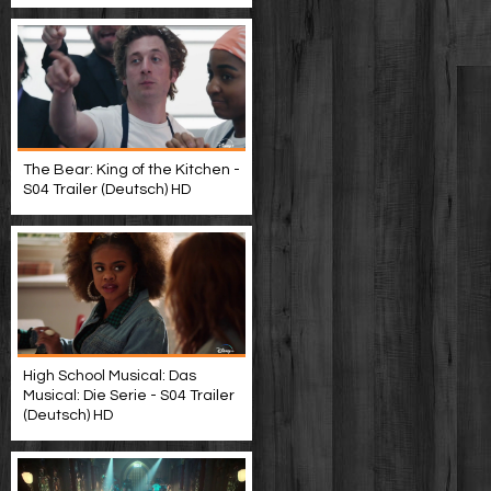
The Bear: King of the Kitchen -
S04 Trailer (Deutsch) HD
High School Musical: Das
Musical: Die Serie - S04 Trailer
(Deutsch) HD