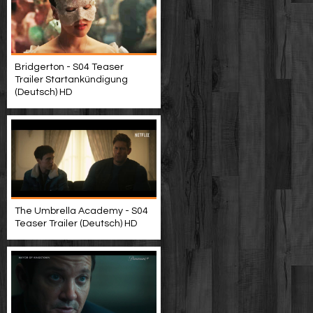
Bridgerton - S04 Teaser
Trailer Startankündigung
(Deutsch) HD
The Umbrella Academy - S04
Teaser Trailer (Deutsch) HD