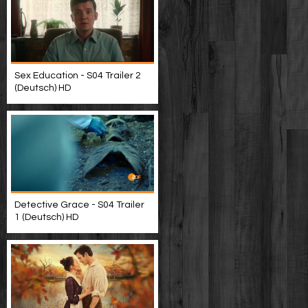
Sex Education - S04 Trailer 2
(Deutsch) HD
Detective Grace - S04 Trailer
1 (Deutsch) HD