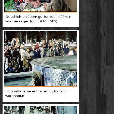
Geschichten übern gartenzaun e01-ein
warmer regen (ddr 1982–1983)
Spuk unterm riesenrad e03-alarm im
warenhaus