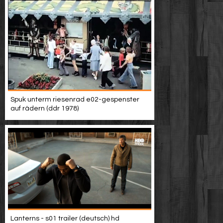
Spuk unterm riesenrad e02-gespenster
auf rädern (ddr 1978)
Lanterns - s01 trailer (deutsch) hd