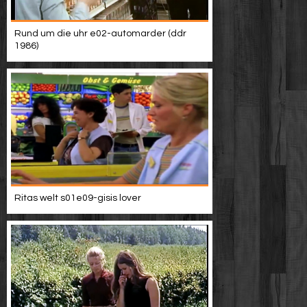
Rund um die uhr e02-automarder (ddr
1986)
Ritas welt s01e09-gisis lover