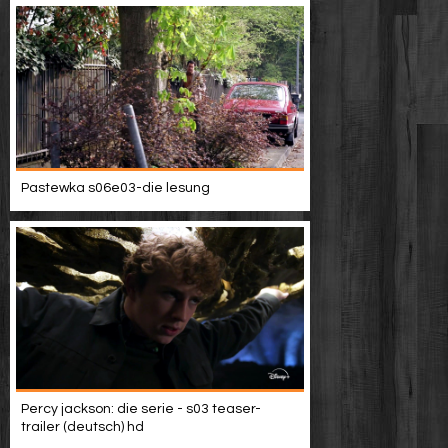
Pastewka s06e03-die lesung
Percy jackson: die serie - s03 teaser-
trailer (deutsch) hd