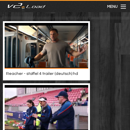
MENU
meist gesehen
neuste
kategorien
Reacher - staffel 4 trailer (deutsch) hd
Menu
mit facebook anmelden
Informationen