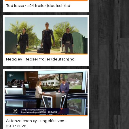
Video suchen
Ted lasso - s04 trailer (deutsch) hd
Neagley - teaser trailer (deutsch) hd
Aktenzeichen xy... ungelöst vom
29.07.2026