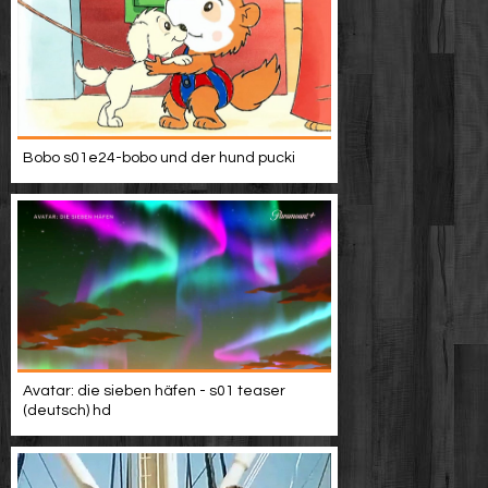
Bobo s01e24-bobo und der hund pucki
Avatar: die sieben häfen - s01 teaser
(deutsch) hd