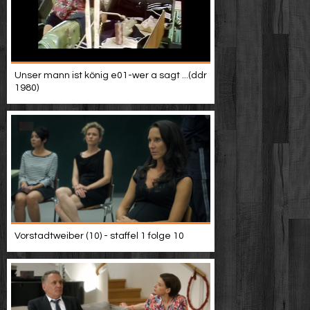
Unser mann ist könig e01-wer a sagt ...(ddr
1980)
Vorstadtweiber (10) - staffel 1 folge 10