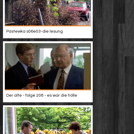
Pastewka s06e03-die lesung
Der alte - folge 208 - es war die hölle