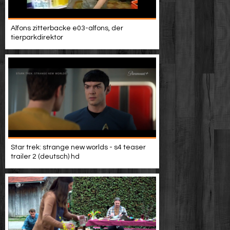
Alfons zitterbacke e03-alfons, der
tierparkdirektor
Star trek: strange new worlds - s4 teaser
trailer 2 (deutsch) hd