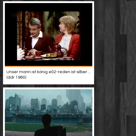
Unser mann ist könig e02-reden ist silber ...
(ddr 1980)