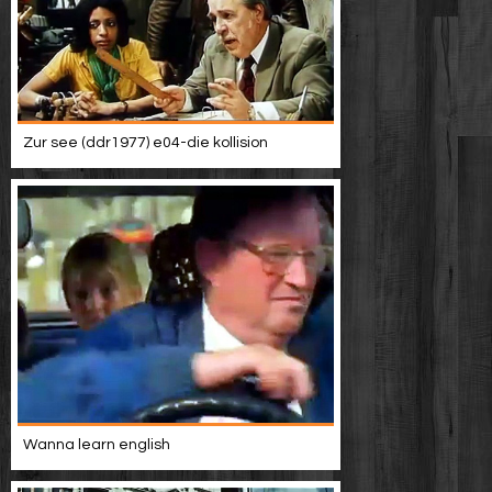
Zur see (ddr1977) e04-die kollision
Wanna learn english