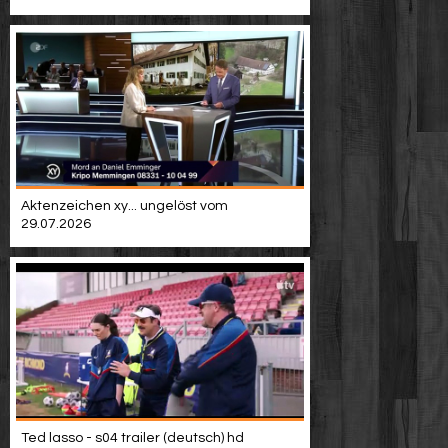
Video suchen
Aktenzeichen xy... ungelöst vom
29.07.2026
Ted lasso - s04 trailer (deutsch) hd