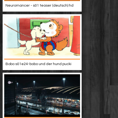
Neuromancer - s01 teaser (deutsch) hd
Bobo s01e24-bobo und der hund pucki