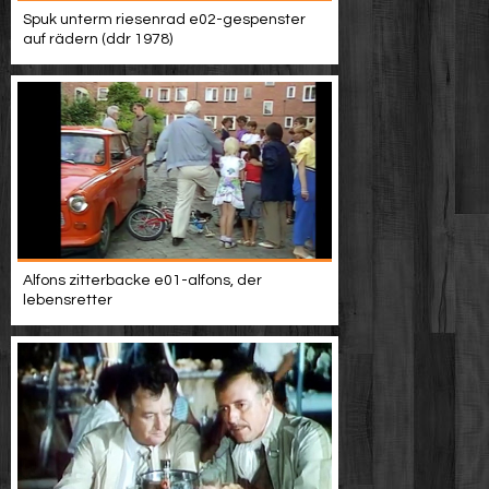
Spuk unterm riesenrad e02-gespenster
auf rädern (ddr 1978)
Alfons zitterbacke e01-alfons, der
lebensretter