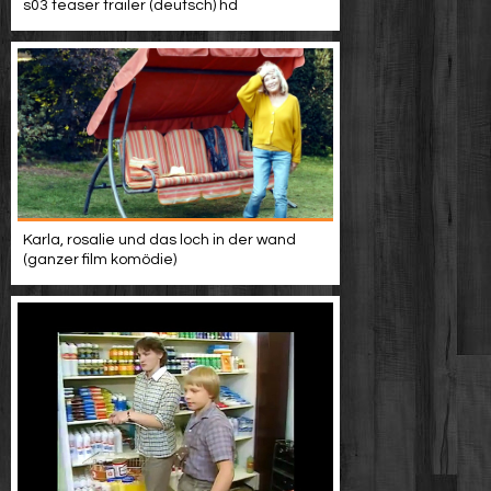
s03 teaser trailer (deutsch) hd
Karla, rosalie und das loch in der wand
(ganzer film komödie)