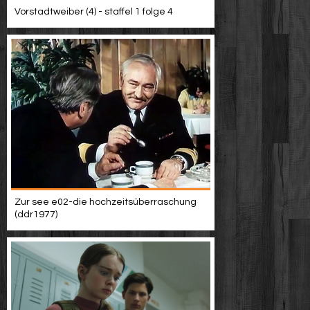
Vorstadtweiber (4) - staffel 1 folge 4
Zur see e02-die hochzeitsüberraschung
(ddr1977)