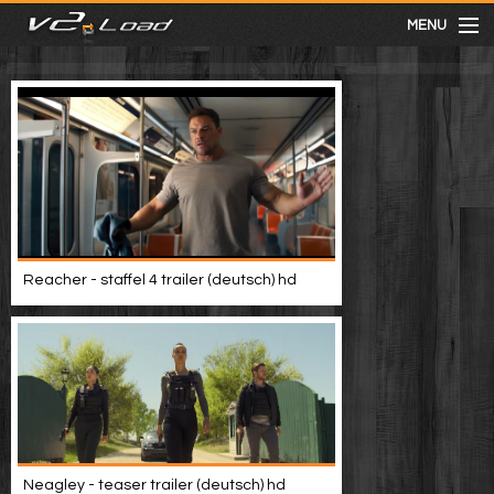
MENU
meist gesehen
neuste
kategorien
Reacher - staffel 4 trailer (deutsch) hd
Menu
mit facebook anmelden
Informationen
Neagley - teaser trailer (deutsch) hd