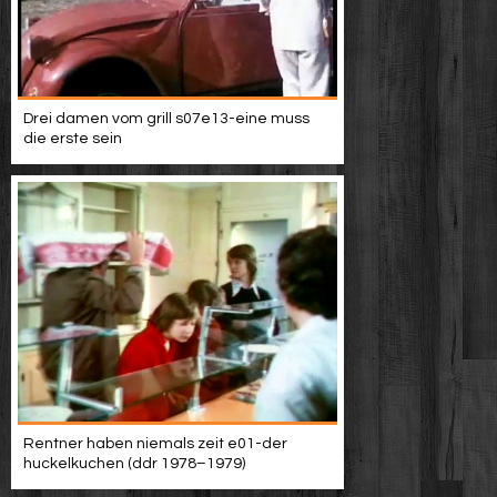
Drei damen vom grill s07e13-eine muss
die erste sein
Rentner haben niemals zeit e01-der
huckelkuchen (ddr 1978–1979)