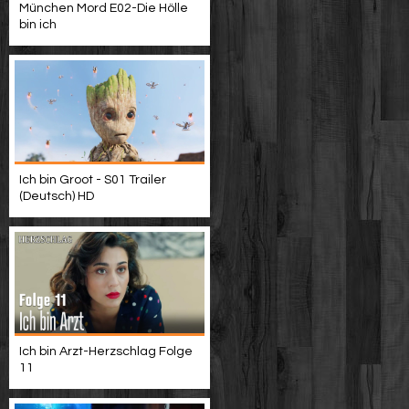
München Mord E02-Die Hölle
bin ich
Ich bin Groot - S01 Trailer
(Deutsch) HD
Ich bin Arzt-Herzschlag Folge
11