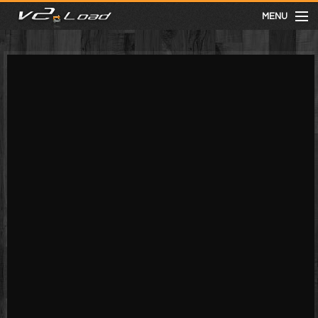
MENU
meist gesehen
neuste
kategorien
Menu
mit facebook anmelden
Informationen