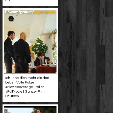
HD
Ich liebe dich mehr als das
Leben Volle Folge
#Moviecoverage Trailer
#FullMovie | Ganzer Film
Deutsch