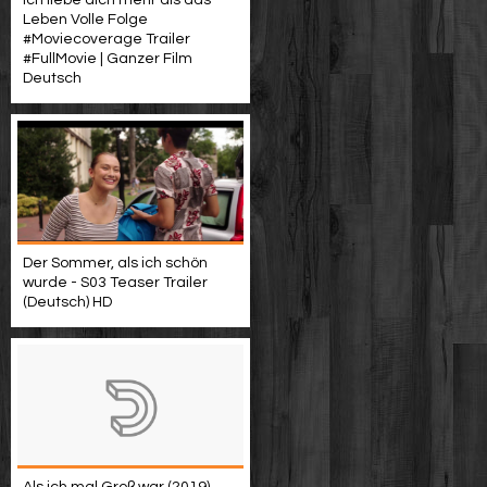
Ich liebe dich mehr als das
Leben Volle Folge
#Moviecoverage Trailer
#FullMovie | Ganzer Film
Deutsch
Der Sommer, als ich schön
wurde - S03 Teaser Trailer
(Deutsch) HD