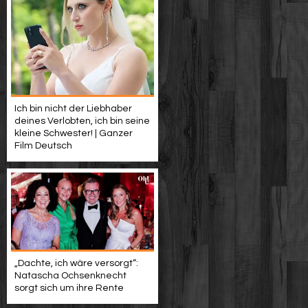
Ich bin nicht der Liebhaber
deines Verlobten, ich bin seine
kleine Schwester! | Ganzer
Film Deutsch
„Dachte, ich wäre versorgt“:
Natascha Ochsenknecht
sorgt sich um ihre Rente