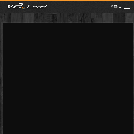
MENU
meist gesehen
neuste
kategorien
Menu
mit facebook anmelden
Informationen