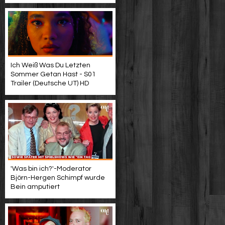
Ich Weiß Was Du Letzten
Sommer Getan Hast - S01
Trailer (Deutsche UT) HD
'Was bin ich?'-Moderator
Björn-Hergen Schimpf wurde
Bein amputiert