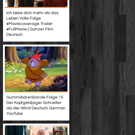
Ich liebe dich mehr als das
Leben Volle Folge
#Moviecoverage Trailer
#FullMovie | Ganzer Film
Deutsch
Gummibärenbande Folge 15
Der Kopfgeldjäger Schneller
als der Wind Deutsch German
YouTube