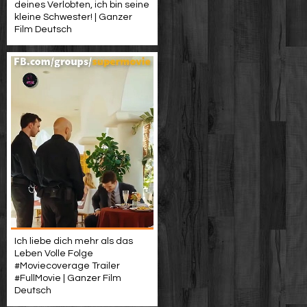
deines Verlobten, ich bin seine
kleine Schwester! | Ganzer
Film Deutsch
Ich liebe dich mehr als das
Leben Volle Folge
#Moviecoverage Trailer
#FullMovie | Ganzer Film
Deutsch