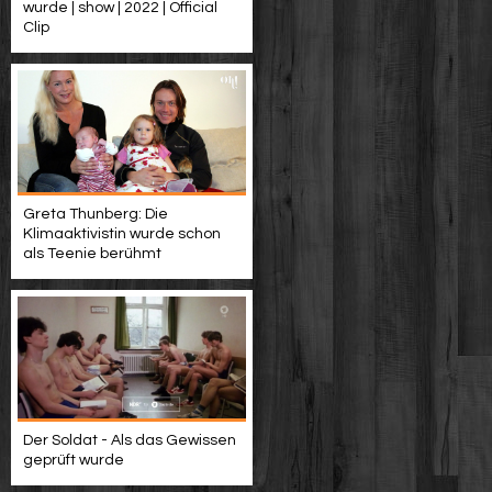
wurde | show | 2022 | Official
Clip
Greta Thunberg: Die
Klimaaktivistin wurde schon
als Teenie berühmt
Der Soldat - Als das Gewissen
geprüft wurde