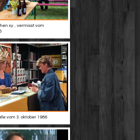
hen xy... vermisst vom
6
alle vom 3. oktober 1986