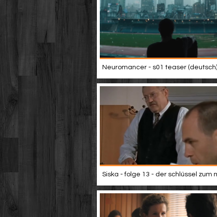
Neuromancer - s01 teaser (deutsch
Siska - folge 13 - der schlüssel zum