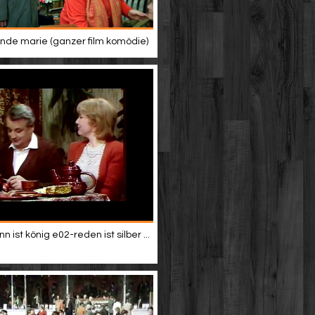
de marie (ganzer film komödie)
 ist könig e02-reden ist silber ...