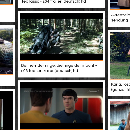
Ted lasso - s04 trailer (deutsch) hd
Aktenzeich
sendung
Der herr der ringe: die ringe der macht -
s03 teaser trailer (deutsch) hd
Karla, ros
(ganzer f