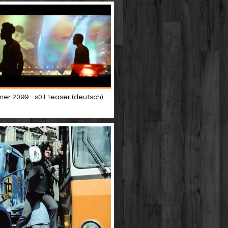
ner 2099 - s01 teaser (deutsch)