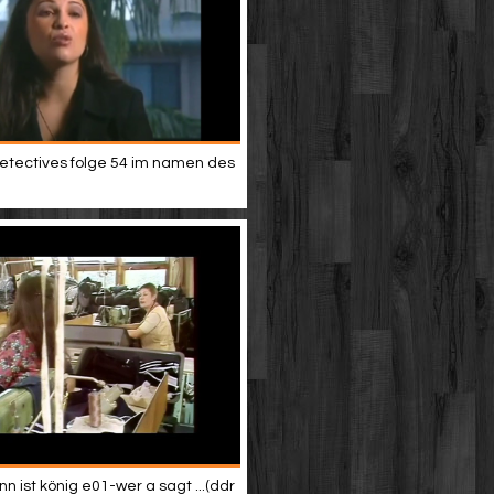
etectives folge 54 im namen des
 ist könig e01-wer a sagt ...(ddr