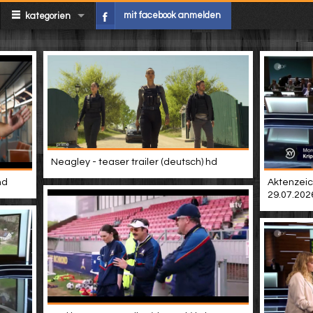
mit facebook anmelden
kategorien
Neagley - teaser trailer (deutsch) hd
hd
Aktenzeic
29.07.202