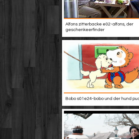
Alfons zitterbacke e02-alfons, der
geschenkeerfinder
Bobo s01e24-bobo und der hund puc