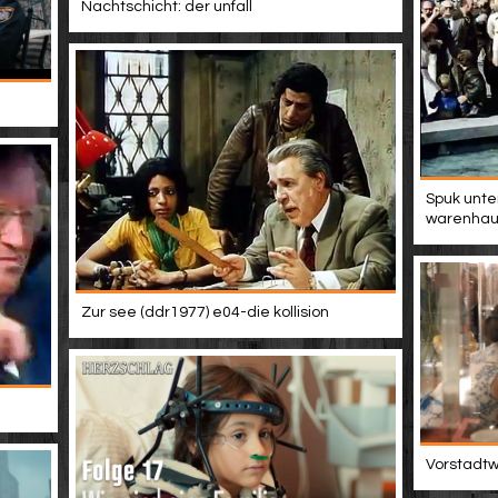
Nachtschicht: der unfall
Spuk unte
warenhau
Zur see (ddr1977) e04-die kollision
Vorstadtwe