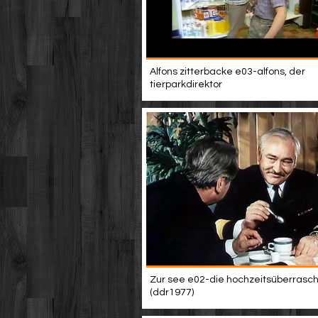
Alfons zitterbacke e03-alfons, der
tierparkdirektor
Zur see e02-die hochzeitsüberrasc
(ddr1977)