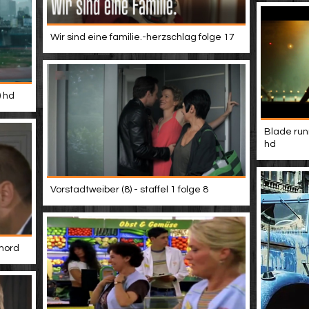
Wir sind eine familie.-herzschlag folge 17
) hd
Blade run
hd
Vorstadtweiber (8) - staffel 1 folge 8
 mord