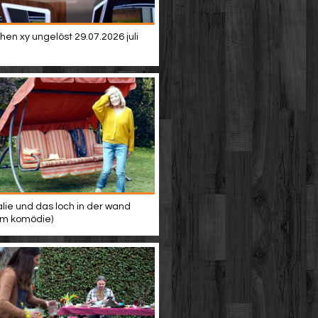
en xy ungelöst 29.07.2026 juli
alie und das loch in der wand
ilm komödie)