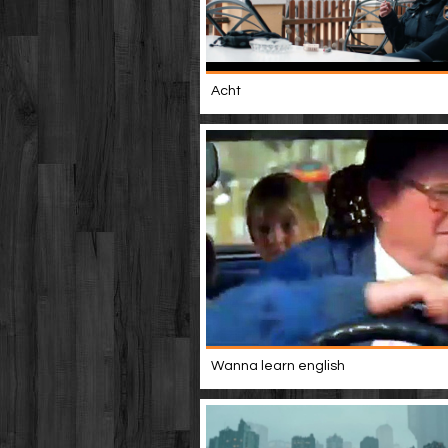
Acht
Wanna learn english