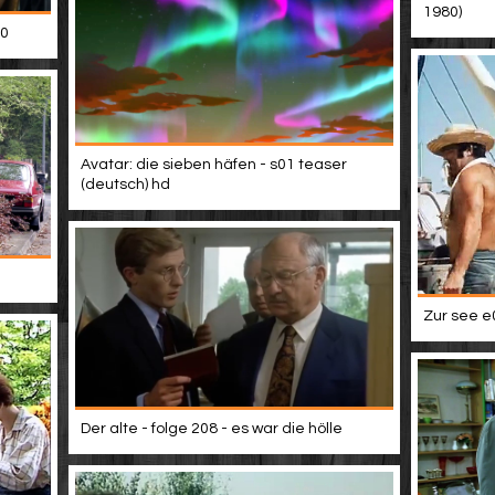
1980)
10
Avatar: die sieben häfen - s01 teaser
(deutsch) hd
Zur see e
Der alte - folge 208 - es war die hölle