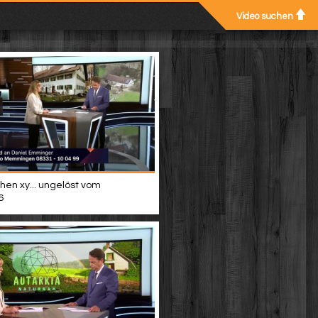
Video suchen
hen xy... ungelöst vom
6