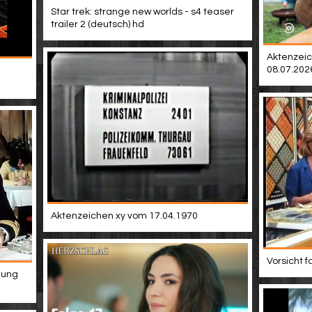
Star trek: strange new worlds - s4 teaser
trailer 2 (deutsch) hd
Aktenzeic
08.07.202
Aktenzeichen xy vom 17.04.1970
Vorsicht f
hung