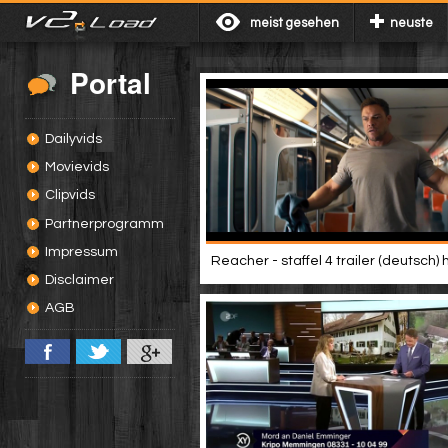
meist gesehen
neuste
Portal
Dailyvids
Movievids
Clipvids
Partnerprogramm
Impressum
Reacher - staffel 4 trailer (deutsch) 
Disclaimer
AGB