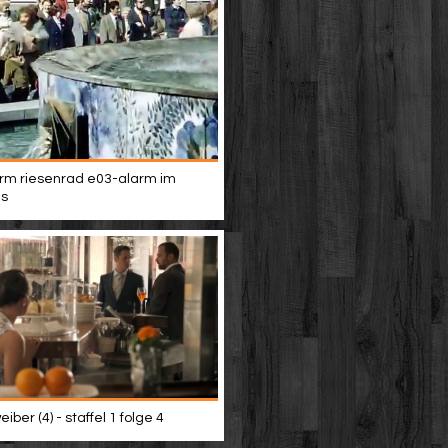
rm riesenrad e03-alarm im
s
iber (4) - staffel 1 folge 4