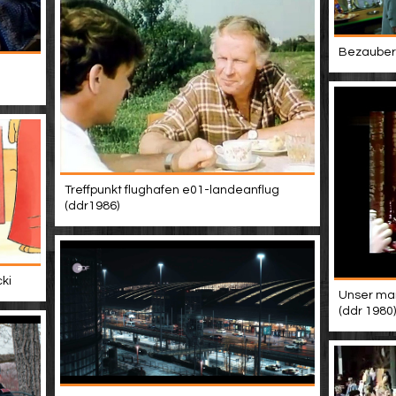
Bezaubern
Treffpunkt flughafen e01-landeanflug
(ddr1986)
ki
Unser mann
(ddr 1980)