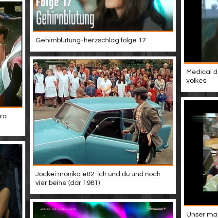
Gehirnblutung-herzschlag folge 17
Medical d
volkes
ra
Jockei monika e02-ich und du und noch
vier beine (ddr 1981)
Unser mann