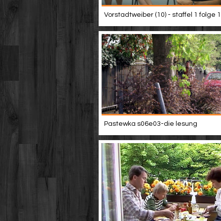
Vorstadtweiber (10) - staffel 1 folge 
Pastewka s06e03-die lesung