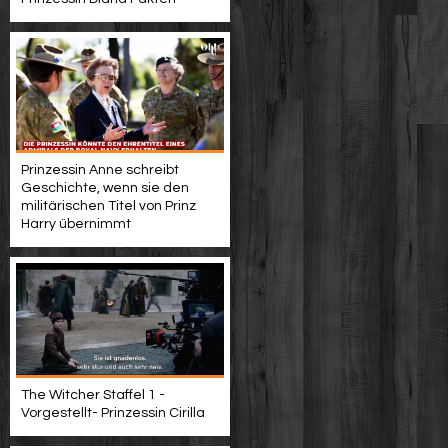
Prinzessin Anne schreibt
Geschichte, wenn sie den
militärischen Titel von Prinz
Harry übernimmt
The Witcher Staffel 1 -
Vorgestellt- Prinzessin Cirilla