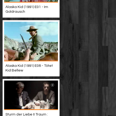
Alaska Kid (1991) E01 - Im
Goldrausch
Alaska Kid (1991) E08 - Tötet
Kid Bellew
Sturm der Liebe II Traum :