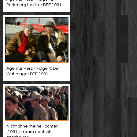
Perleberg heißt er DFF 1991
Agentur Herz - Folge 4: Der
Wahrsager DFF 1991
Nicht ohne meine Tochter
(1991) stream deutsch