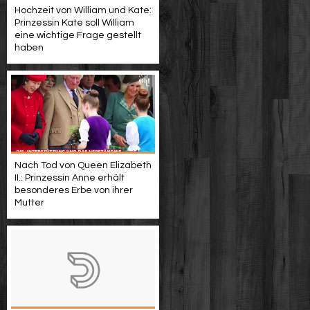
Hochzeit von William und Kate:
Prinzessin Kate soll William
eine wichtige Frage gestellt
haben
Nach Tod von Queen Elizabeth
II.: Prinzessin Anne erhält
besonderes Erbe von ihrer
Mutter