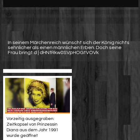
Werbung
Video suchen
In seinem Märchenreich wünscht sich der König nichts
sehnlicher als einen männlichen Erben. Doch seine
Frau bringt d | dHNfRkw0SVpHOGtVOVk
Vorzeitig ausgegraben:
Zeitkapsel von Prinzessin
Diana aus dem Jahr 1991
wurde geöffnet