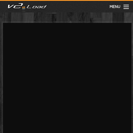
MENU
meist gesehen
neuste
kategorien
Menu
mit facebook anmelden
Informationen