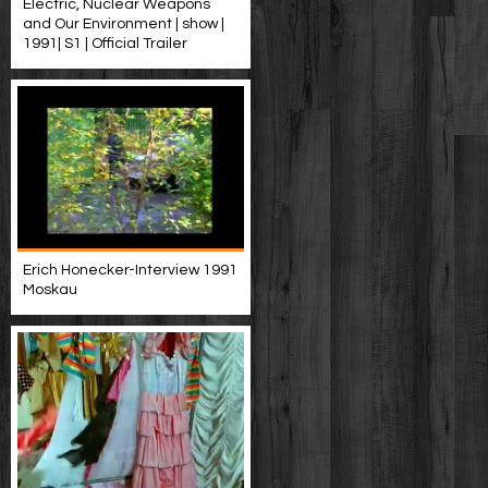
Electric, Nuclear Weapons
and Our Environment | show |
1991| S1 | Official Trailer
Erich Honecker-Interview 1991
Moskau