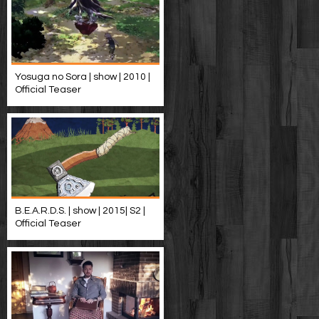
Yosuga no Sora | show | 2010 |
Official Teaser
B.E.A.R.D.S. | show | 2015| S2 |
Official Teaser