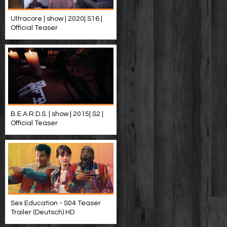
Ultracore | show | 2020| S16 |
Official Teaser
B.E.A.R.D.S. | show | 2015| S2 |
Official Teaser
Sex Education - S04 Teaser
Trailer (Deutsch) HD