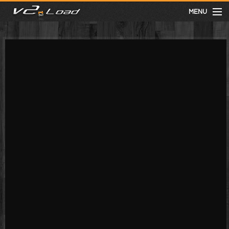
MENU
meist gesehen
neuste
kategorien
Menu
mit facebook anmelden
Informationen