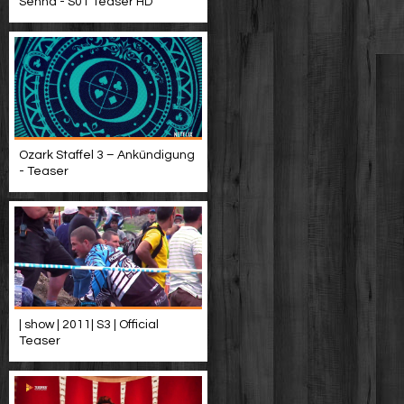
Senna - S01 Teaser HD
Ozark Staffel 3 – Ankündigung
- Teaser
| show | 2011| S3 | Official
Teaser