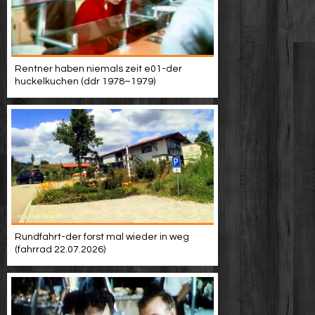
Rentner haben niemals zeit e01-der
huckelkuchen (ddr 1978–1979)
Rundfahrt-der forst mal wieder in weg
(fahrrad 22.07.2026)