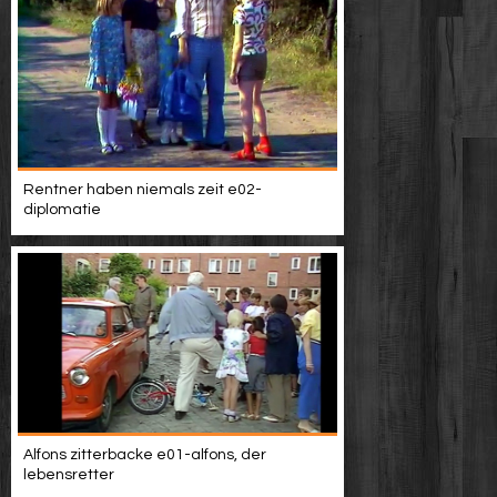
Rentner haben niemals zeit e02-
diplomatie
Alfons zitterbacke e01-alfons, der
lebensretter