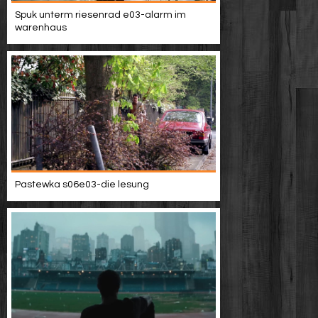
Spuk unterm riesenrad e03-alarm im
warenhaus
Pastewka s06e03-die lesung