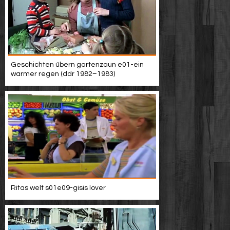
Geschichten übern gartenzaun e01-ein
warmer regen (ddr 1982–1983)
Ritas welt s01e09-gisis lover