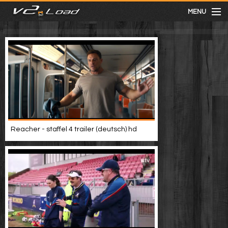
MENU
meist gesehen
neuste
kategorien
Reacher - staffel 4 trailer (deutsch) hd
Menu
mit facebook anmelden
Informationen