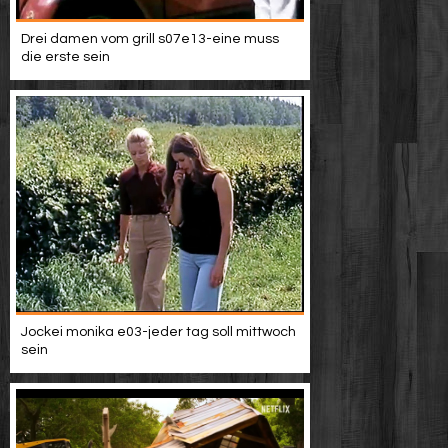
Drei damen vom grill s07e13-eine muss
die erste sein
Jockei monika e03-jeder tag soll mittwoch
sein