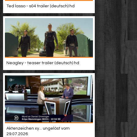
Video suchen
Ted lasso - s04 trailer (deutsch) hd
Neagley - teaser trailer (deutsch) hd
Aktenzeichen xy... ungelöst vom
29.07.2026