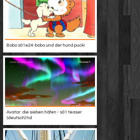
Bobo s01e24-bobo und der hund pucki
Avatar: die sieben häfen - s01 teaser
(deutsch) hd