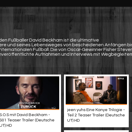
 den Fußballer David Beckham ist die ultimative
ere und seines Lebensweges von bescheidenen Anfängen bi
 internationalen Fußball. Die von Oscar-Gewinner Fisher Steve
 unveröffentlichte Aufnahmen und Interviews mit Wegbegleiter
jeen yuhs Eine Kanye Trilogie -
S.O.S mit David Beckham -
Teil 2 Teaser Trailer (Deutsche
S01 Teaser Trailer (Deutsche
UT) HD
UT) HD