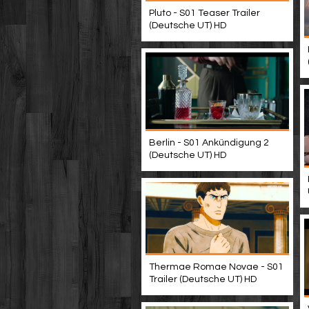
Pluto - S01 Teaser Trailer
(Deutsche UT) HD
Berlin - S01 Ankündigung 2
(Deutsche UT) HD
Thermae Romae Novae - S01
Trailer (Deutsche UT) HD