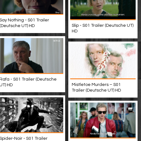
Say Nothing - S01 Trailer
Slip - S01 Trailer (Deutsche UT)
(Deutsche UT) HD
HD
Rafa - S01 Trailer (Deutsche
Mistletoe Murders – S01
UT) HD
Trailer (Deutsche UT) HD
Spider-Noir - S01 Trailer