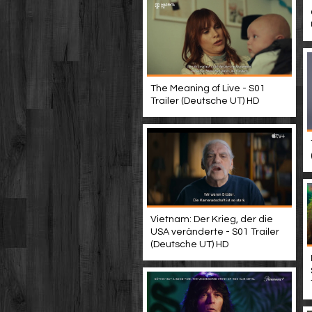
The Meaning of Live - S01
Trailer (Deutsche UT) HD
Vietnam: Der Krieg, der die
USA veränderte - S01 Trailer
(Deutsche UT) HD