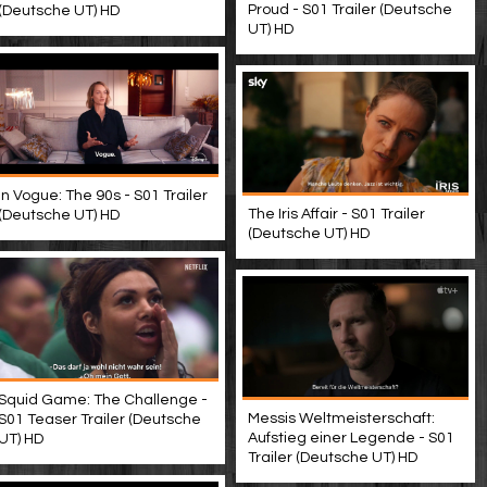
Proud - S01 Trailer (Deutsche
(Deutsche UT) HD
UT) HD
In Vogue: The 90s - S01 Trailer
The Iris Affair - S01 Trailer
(Deutsche UT) HD
(Deutsche UT) HD
Squid Game: The Challenge -
Messis Weltmeisterschaft:
S01 Teaser Trailer (Deutsche
Aufstieg einer Legende - S01
UT) HD
Trailer (Deutsche UT) HD