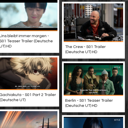
Uns bleibt immer morgen -
S01 Teaser Trailer (Deutsche
UT) HD
The Crew - S01 Trailer
(Deutsche UT) HD
Gachiakuta - S01 Part 2 Trailer
(Deutsche UT)
Berlin - S01 Teaser Trailer
(Deutsche UT) HD