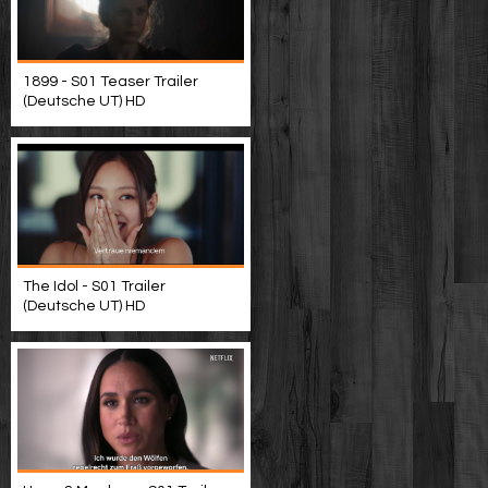
1899 - S01 Teaser Trailer
(Deutsche UT) HD
The Idol - S01 Trailer
(Deutsche UT) HD