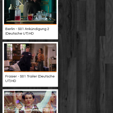
Berlin - S01 Ankündigung 2
(Deutsche UT) HD
Frasier - S01 Trailer (Deutsche
UT) HD