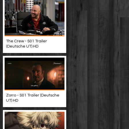
The Crew - S01 Trailer
(Deutsche UT) HD
Zorro - S01 Trailer (Deutsche
UT) HD