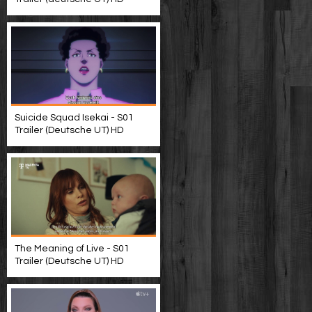
Suicide Squad Isekai - S01
Trailer (Deutsche UT) HD
The Meaning of Live - S01
Trailer (Deutsche UT) HD