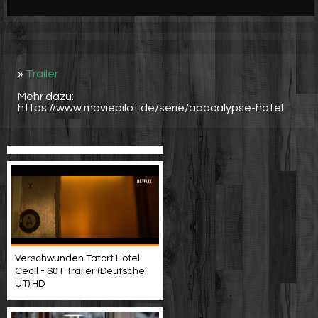
Werbung
Video suchen
»
Trailer
Mehr dazu:
https://www.moviepilot.de/serie/apocalypse-hotel
Verschwunden Tatort Hotel
Cecil - S01 Trailer (Deutsche
UT) HD