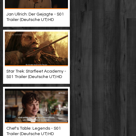
Jan Ullrich: Der Gejagte - S01
Trailer (Deutsche UT) HD
Star Trek: Starfleet Academy -
S01 Trailer (Deutsche UT) HD
Chef's Table: Legends - S01
Trailer (Deutsche UT) HD