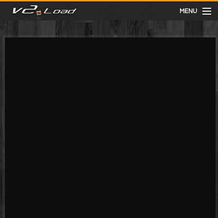
MENU
meist gesehen
neuste
kategorien
Menu
mit facebook anmelden
Informationen