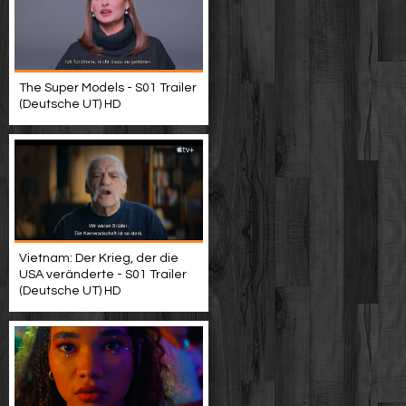
The Super Models - S01 Trailer
(Deutsche UT) HD
Vietnam: Der Krieg, der die
USA veränderte - S01 Trailer
(Deutsche UT) HD