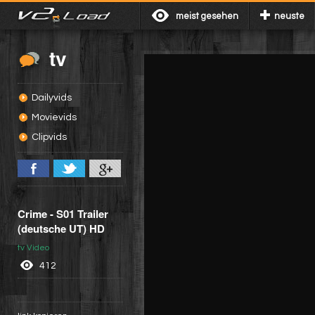
meist gesehen
neuste
tv
Dailyvids
Movievids
Clipvids
Crime - S01 Trailer
(deutsche UT) HD
tv Video
412