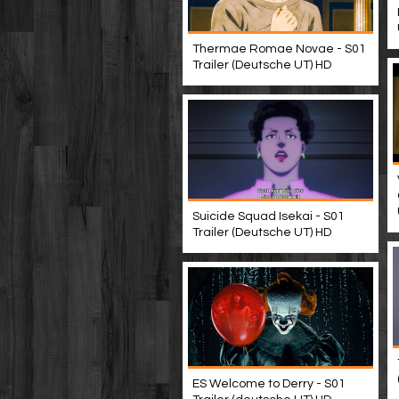
Thermae Romae Novae - S01
Trailer (Deutsche UT) HD
Suicide Squad Isekai - S01
Trailer (Deutsche UT) HD
ES Welcome to Derry - S01