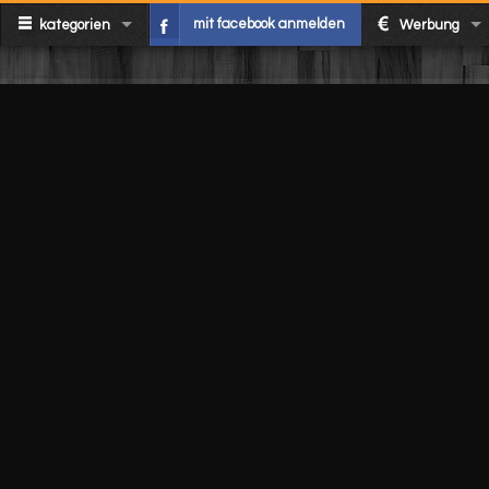
mit facebook anmelden
kategorien
Werbung