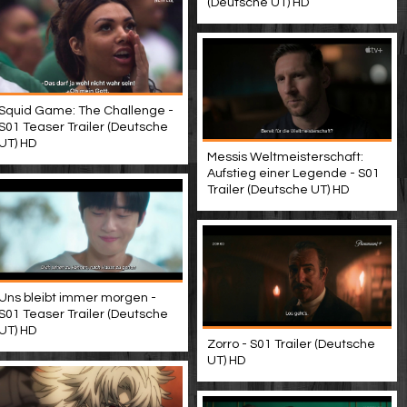
(Deutsche UT) HD
Squid Game: The Challenge -
S01 Teaser Trailer (Deutsche
UT) HD
Messis Weltmeisterschaft:
Aufstieg einer Legende - S01
Trailer (Deutsche UT) HD
Uns bleibt immer morgen -
S01 Teaser Trailer (Deutsche
UT) HD
Zorro - S01 Trailer (Deutsche
UT) HD