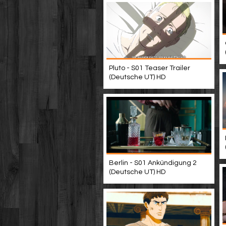
Pluto - S01 Teaser Trailer
(Deutsche UT) HD
Berlin - S01 Ankündigung 2
(Deutsche UT) HD