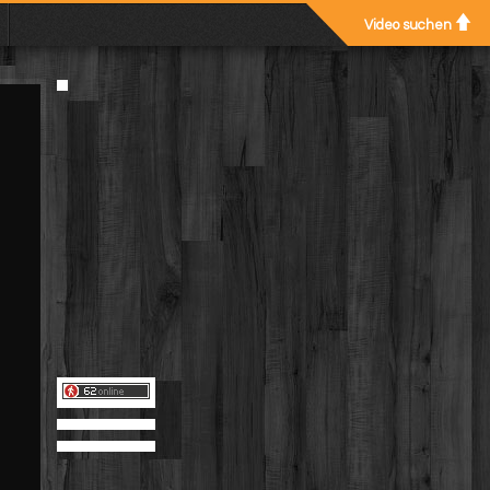
Video suchen