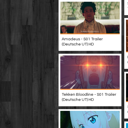
Amadeus - S01 Trailer
(Deutsche UT) HD
Tekken Bloodline - S01 Trailer
(Deutsche UT) HD