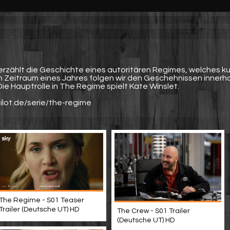
rzählt die Geschichte eines autoritären Regimes, welches ku
n Zeitraum eines Jahres folgen wir den Geschehnissen innerh
ie Hauptrolle in The Regime spielt Kate Winslet.
ilot.de/serie/the-regime
The Regime - S01 Teaser
Trailer (Deutsche UT) HD
The Crew - S01 Trailer
(Deutsche UT) HD