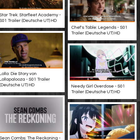
Star Trek: Starfleet Academy -
S01 Trailer (Deutsche UT) HD
Chef's Table: Legends - S01
Trailer (Deutsche UT) HD
Lolla: Die Story von
Lollapalooza - S01 Trailer
(Deutsche UT) HD
Needy Girl Overdose - S01
Trailer (Deutsche UT) HD
Sean Combs: The Reckoning -