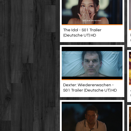
The Idol - S01 Trailer
(Deutsche UT) HD
Dexter: Wiedererwachen -
S01 Trailer (Deutsche UT) HD