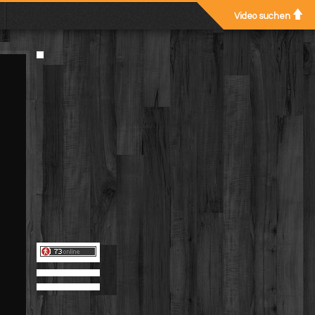
Video suchen