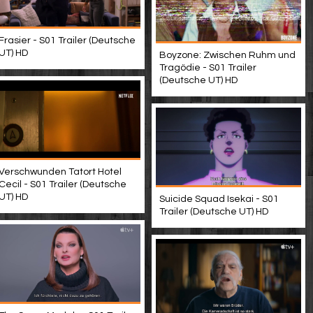
Frasier - S01 Trailer (Deutsche
UT) HD
Boyzone: Zwischen Ruhm und
Tragödie - S01 Trailer
(Deutsche UT) HD
Verschwunden Tatort Hotel
Cecil - S01 Trailer (Deutsche
UT) HD
Suicide Squad Isekai - S01
Trailer (Deutsche UT) HD