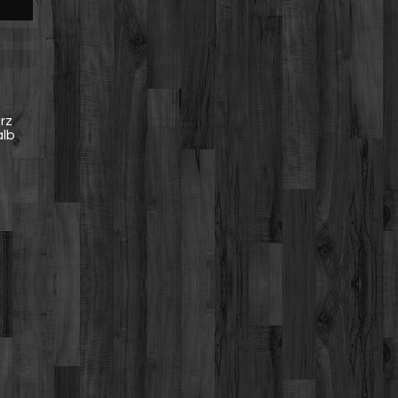
rz
alb