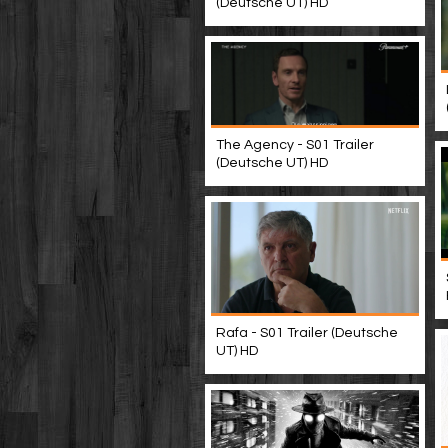
(Deutsche UT) HD
The Agency - S01 Trailer
(Deutsche UT) HD
Rafa - S01 Trailer (Deutsche
UT) HD