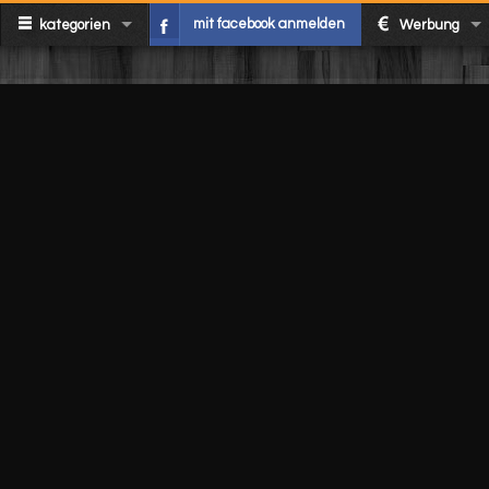
mit facebook anmelden
kategorien
Werbung