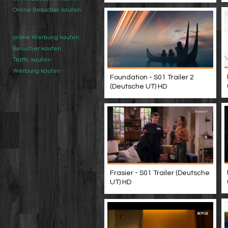
Online Besucher kaufen
online Werbung kaufen
Besucher kaufen
Traffic kaufen
Werbung kaufen
Foundation - S01 Trailer 2
(Deutsche UT) HD
Frasier - S01 Trailer (Deutsche
UT) HD