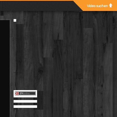
Video suchen