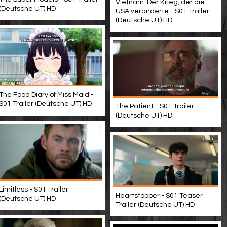
Vietnam: Der Krieg, der die
(Deutsche UT) HD
USA veränderte - S01 Trailer
(Deutsche UT) HD
The Food Diary of Miss Maid -
S01 Trailer (Deutsche UT) HD
The Patient - S01 Trailer
(Deutsche UT) HD
Limitless - S01 Trailer
Heartstopper - S01 Teaser
(Deutsche UT) HD
Trailer (Deutsche UT) HD