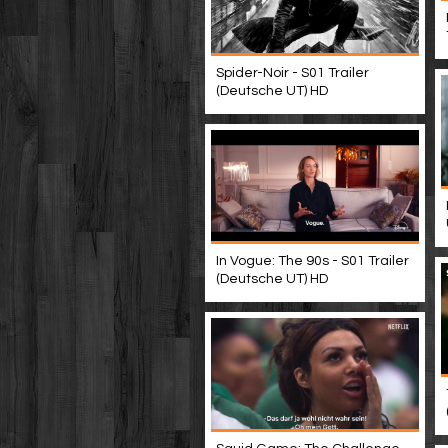
Spider-Noir - S01 Trailer
(Deutsche UT) HD
In Vogue: The 90s - S01 Trailer
(Deutsche UT) HD