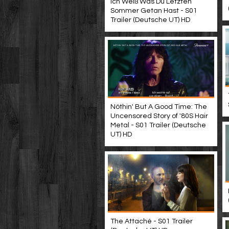
Ich Weiß Was Du Letzten
Sommer Getan Hast - S01
Trailer (Deutsche UT) HD
Nöthin' But A Good Time: The
Uncensored Story of '80S Hair
Metal - S01 Trailer (Deutsche
UT) HD
The Attaché - S01 Trailer