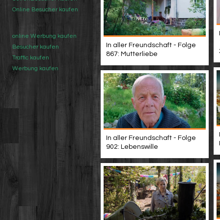
Online Besucher kaufen
online Werbung kaufen
In aller Freundschaft - Folge
Besucher kaufen
867: Mutterliebe
Traffic kaufen
Werbung kaufen
In aller Freundschaft - Folge
902: Lebenswille