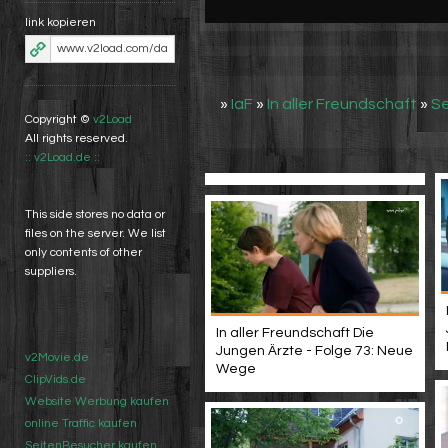
link kopieren
»
IaF
»
In aller Freundschaft
»
Se
Copyright ©
v2Load
All rights reserved.
:: v2Load.de ::
This side stores no data or
files on the server. We list
only contents of other
suppliers.
In aller Freundschaft Die
Jungen Ärzte - Folge 73: Neue
v2Movie.de
Wege
ClipVids.de
Website Werbung kaufen
online Traffic kaufen
SeitenBesucher kaufen