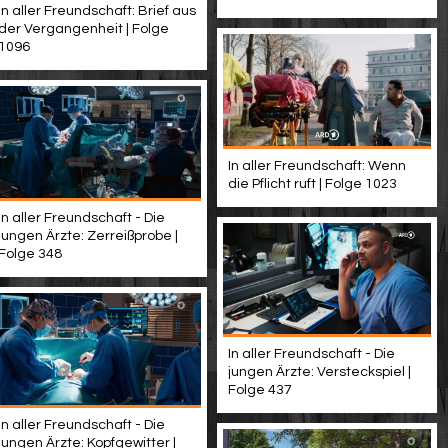
In aller Freundschaft: Brief aus
der Vergangenheit | Folge
1096
In aller Freundschaft: Wenn
die Pflicht ruft | Folge 1023
In aller Freundschaft - Die
jungen Ärzte: Zerreißprobe |
Folge 348
In aller Freundschaft - Die
jungen Ärzte: Versteckspiel |
Folge 437
In aller Freundschaft - Die
jungen Ärzte: Kopfgewitter |