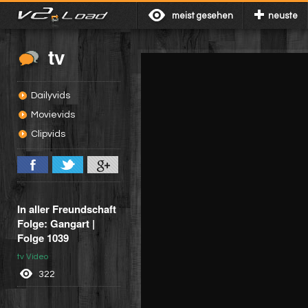
meist gesehen
neuste
tv
Dailyvids
Movievids
Clipvids
In aller Freundschaft
Folge: Gangart |
Folge 1039
tv Video
322