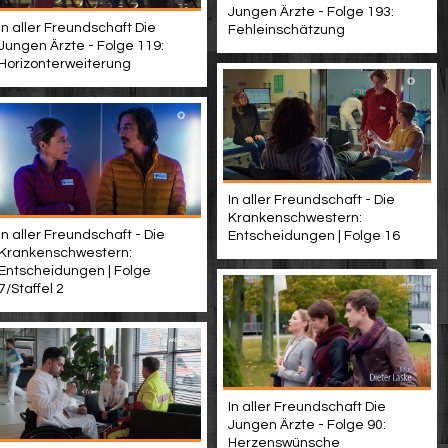
Jungen Ärzte - Folge 193:
In aller Freundschaft Die
Fehleinschätzung
Jungen Ärzte - Folge 119:
Horizonterweiterung
In aller Freundschaft - Die
Krankenschwestern:
In aller Freundschaft - Die
Entscheidungen | Folge 16
Krankenschwestern:
Entscheidungen | Folge
7/Staffel 2
In aller Freundschaft Die
Jungen Ärzte - Folge 90:
Herzenswünsche