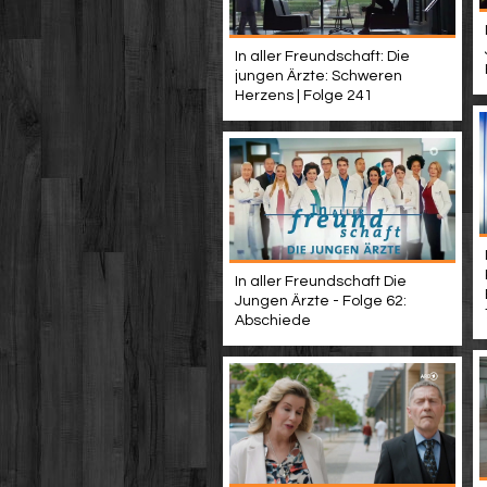
In aller Freundschaft: Die
jungen Ärzte: Schweren
Herzens | Folge 241
In aller Freundschaft Die
Jungen Ärzte - Folge 62:
Abschiede