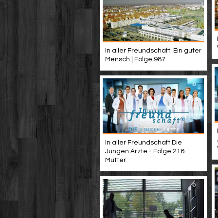
In aller Freundschaft: Ein guter
Mensch | Folge 987
In aller Freundschaft Die
Jungen Ärzte - Folge 216:
Mütter