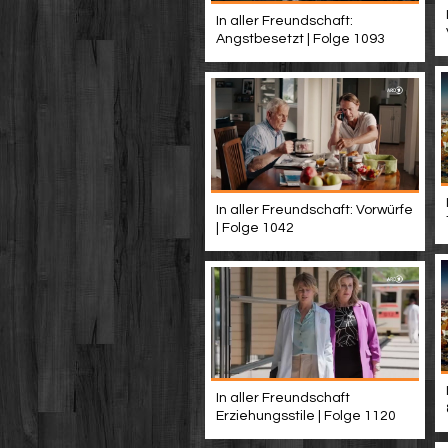
In aller Freundschaft:
Angstbesetzt | Folge 1093
In aller Freundschaft: Vorwürfe
| Folge 1042
In aller Freundschaft
Erziehungsstile | Folge 1120