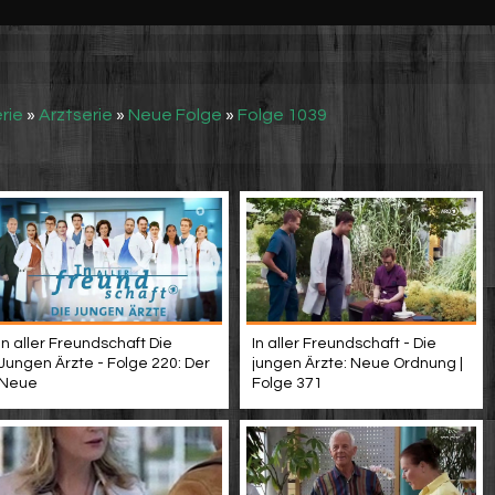
rie
»
Arztserie
»
Neue Folge
»
Folge 1039
In aller Freundschaft Die
In aller Freundschaft - Die
Jungen Ärzte - Folge 220: Der
jungen Ärzte: Neue Ordnung |
Neue
Folge 371