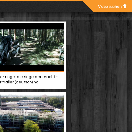
Video suchen
er ringe: die ringe der macht -
 trailer (deutsch) hd