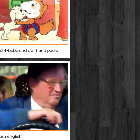
24-bobo und der hund pucki
rn english