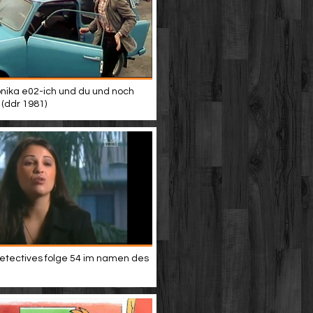
nika e02-ich und du und noch
 (ddr 1981)
etectives folge 54 im namen des