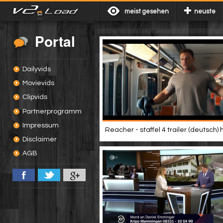
meist gesehen
neuste
Portal
Dailyvids
Movievids
Clipvids
Partnerprogramm
Impressum
Reacher - staffel 4 trailer (deutsch) 
Disclaimer
AGB