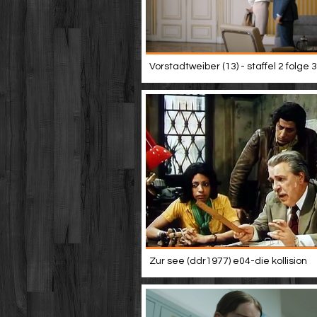
Vorstadtweiber (13) - staffel 2 folge 3
Zur see (ddr1977) e04-die kollision