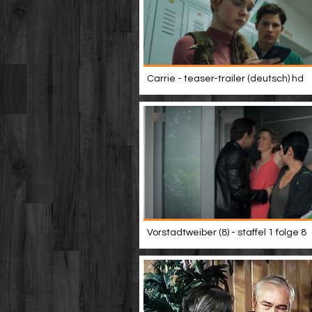
Carrie - teaser-trailer (deutsch) hd
Vorstadtweiber (8) - staffel 1 folge 8