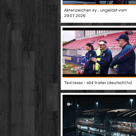
Aktenzeichen xy... ungelöst vom
29.07.2026
Ted lasso - s04 trailer (deutsch) hd