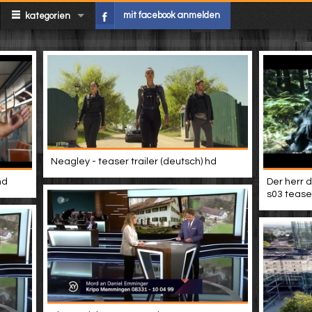
mit facebook anmelden
kategorien
Neagley - teaser trailer (deutsch) hd
hd
Der herr d
s03 teaser