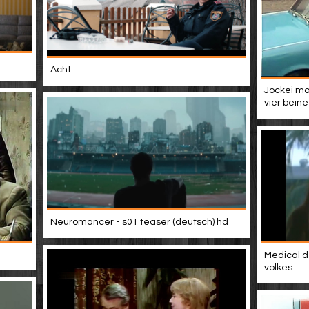
Acht
Jockei mo
vier beine
Neuromancer - s01 teaser (deutsch) hd
Medical d
volkes