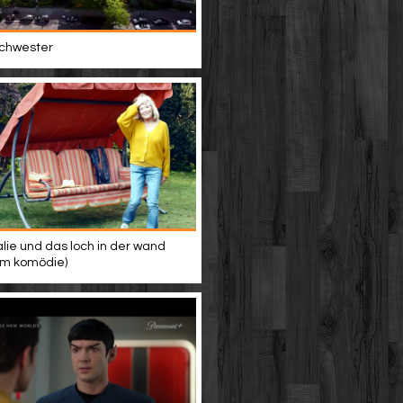
 schwester
alie und das loch in der wand
ilm komödie)