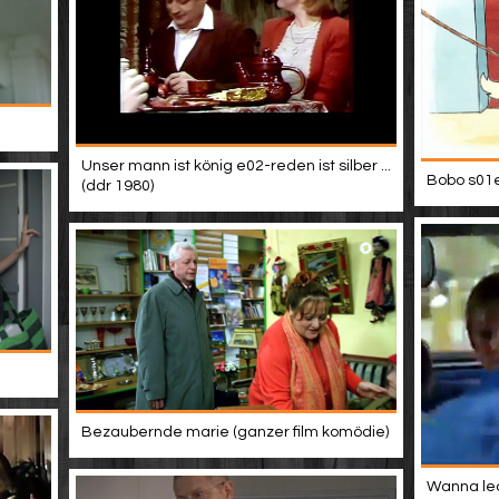
Unser mann ist könig e02-reden ist silber ...
Bobo s01e
(ddr 1980)
Bezaubernde marie (ganzer film komödie)
Wanna lea