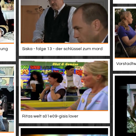
hung
Siska - folge 13 - der schlüssel zum mord
Vorstadtwe
Ritas welt s01e09-gisis lover