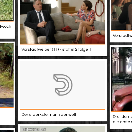
ttwoch
Vorstadtwe
Vorstadtweiber (11) - staffel 2 folge 1
Der staerkste mann der welt
Drei dame
die erste 