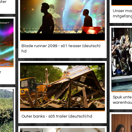
ster
Unser man
mitgefang
Blade runner 2099 - s01 teaser (deutsch)
hd
r
Spuk unte
warenhau
Outer banks - s05 trailer (deutsch) hd