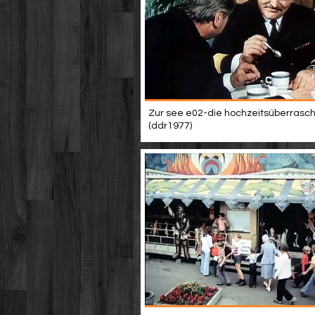
Zur see e02-die hochzeitsüberrasc
(ddr1977)