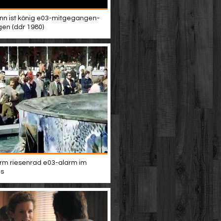
n ist könig e03-mitgegangen-
en (ddr 1980)
rm riesenrad e03-alarm im
s