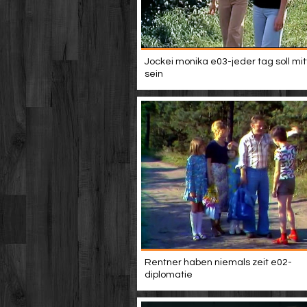
Jockei monika e03-jeder tag soll mi
sein
Rentner haben niemals zeit e02-
diplomatie