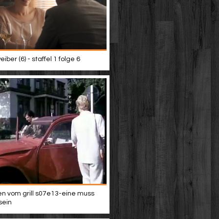
iber (6) - staffel 1 folge 6
n vom grill s07e13-eine muss
sein