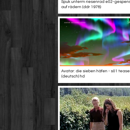
Spuk unterm riesenrad e02-gespen
auf rädern (ddr 1978)
Avatar: die sieben häfen - s01 tease
(deutsch) hd