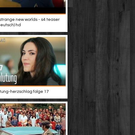
 strange new worlds - s4 teaser
(deutsch) hd
tung-herzschlag folge 17