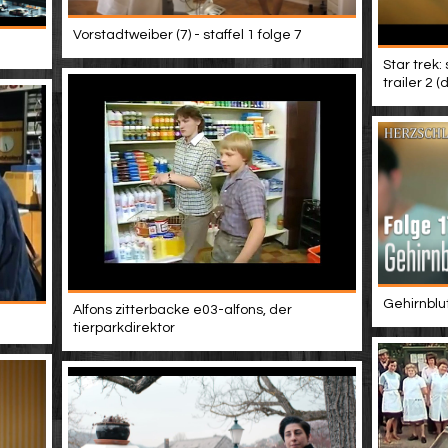
Vorstadtweiber (7) - staffel 1 folge 7
Star trek:
trailer 2 
Gehirnblu
Alfons zitterbacke e03-alfons, der
tierparkdirektor