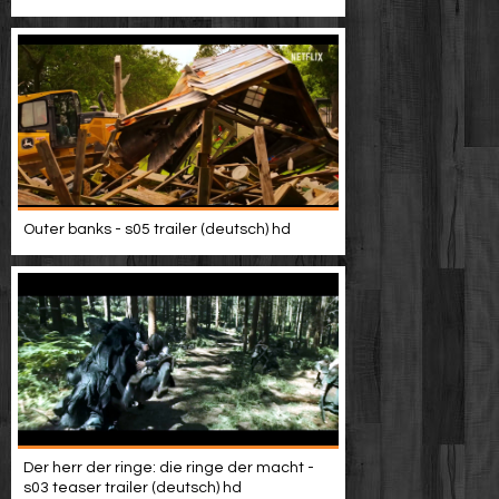
Video suchen
Outer banks - s05 trailer (deutsch) hd
Der herr der ringe: die ringe der macht -
s03 teaser trailer (deutsch) hd