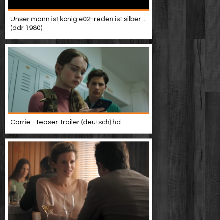
Unser mann ist könig e02-reden ist silber ...
(ddr 1980)
Carrie - teaser-trailer (deutsch) hd