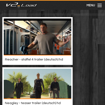
MENU
meist gesehen
neuste
kategorien
Reacher - staffel 4 trailer (deutsch) hd
Menu
mit facebook anmelden
Informationen
Neagley - teaser trailer (deutsch) hd