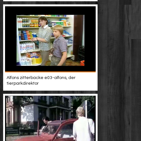
Alfons zitterbacke e03-alfons, der
tierparkdirektor