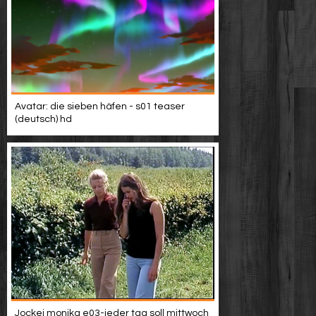
Avatar: die sieben häfen - s01 teaser
(deutsch) hd
Jockei monika e03-jeder tag soll mittwoch