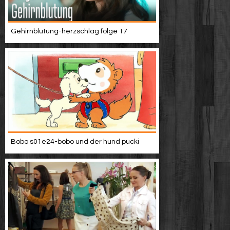
Gehirnblutung-herzschlag folge 17
Bobo s01e24-bobo und der hund pucki