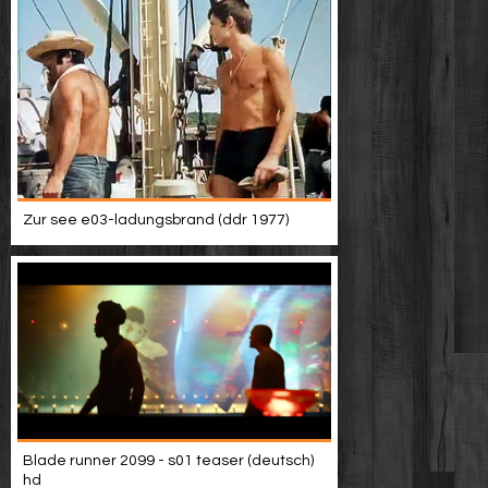
Zur see e03-ladungsbrand (ddr 1977)
Blade runner 2099 - s01 teaser (deutsch)
hd