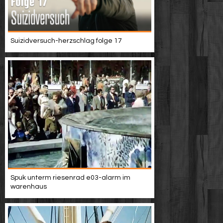
Suizidversuch-herzschlag folge 17
Spuk unterm riesenrad e03-alarm im
warenhaus