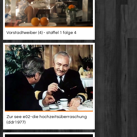
Vorstadtweiber (4) - staffel 1 folge 4
Zur see e02-die hochzeitsüberraschung
(ddr1977)