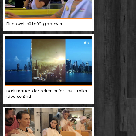
Ritas welt s01e09-gisis lover
Dark matter: der zeitenläufer - s02 trailer
(deutsch) hd