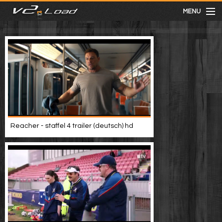
MENU
meist gesehen
neuste
kategorien
Reacher - staffel 4 trailer (deutsch) hd
Menu
mit facebook anmelden
Informationen