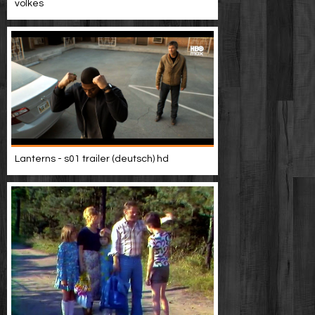
volkes
Lanterns - s01 trailer (deutsch) hd