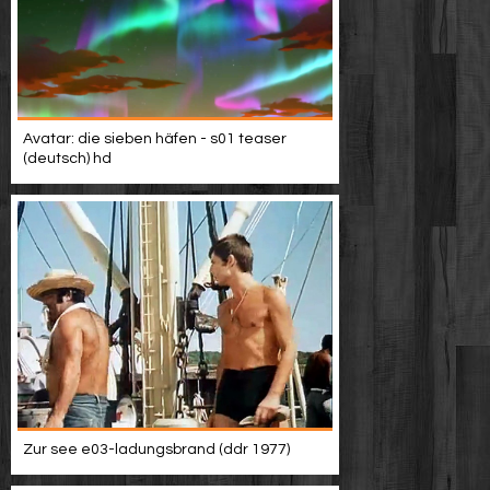
Avatar: die sieben häfen - s01 teaser
(deutsch) hd
Zur see e03-ladungsbrand (ddr 1977)