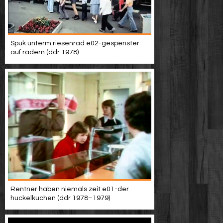
Spuk unterm riesenrad e02-gespenster
auf rädern (ddr 1978)
Rentner haben niemals zeit e01-der
huckelkuchen (ddr 1978–1979)