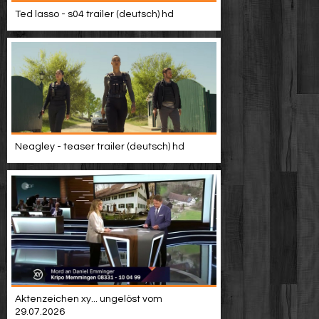
Video suchen
Ted lasso - s04 trailer (deutsch) hd
Neagley - teaser trailer (deutsch) hd
Aktenzeichen xy... ungelöst vom
29.07.2026