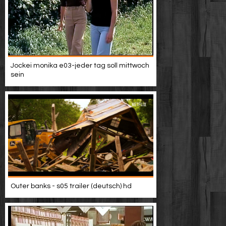
Jockei monika e03-jeder tag soll mittwoch
sein
Outer banks - s05 trailer (deutsch) hd