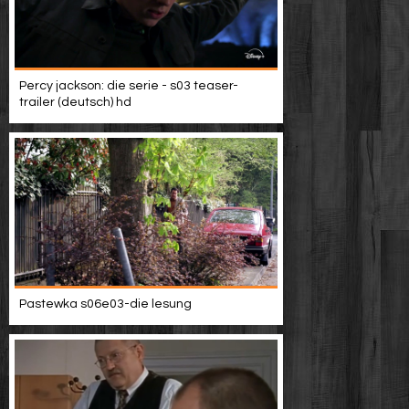
Percy jackson: die serie - s03 teaser-
trailer (deutsch) hd
Pastewka s06e03-die lesung