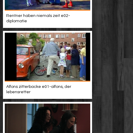
Rentner haben niemals zeit e02-
diplomatie
Alfons zitterbacke e01-alfons, der
lebensretter