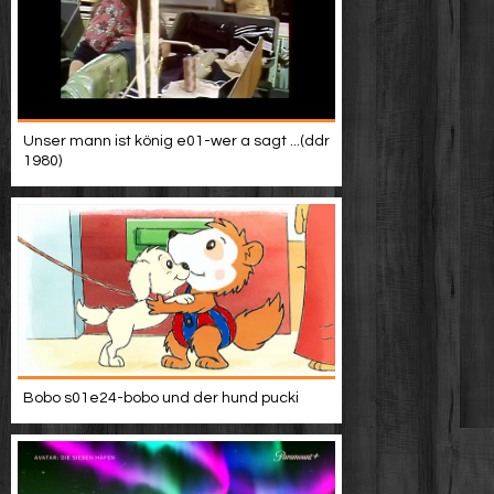
Unser mann ist könig e01-wer a sagt ...(ddr
1980)
Bobo s01e24-bobo und der hund pucki