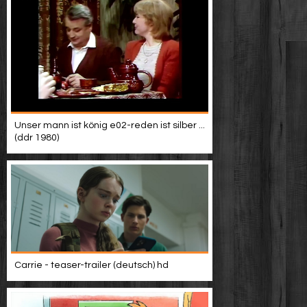
Unser mann ist könig e02-reden ist silber ...
(ddr 1980)
Carrie - teaser-trailer (deutsch) hd