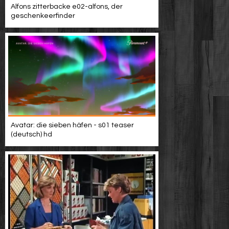
Alfons zitterbacke e02-alfons, der
geschenkeerfinder
Avatar: die sieben häfen - s01 teaser
(deutsch) hd