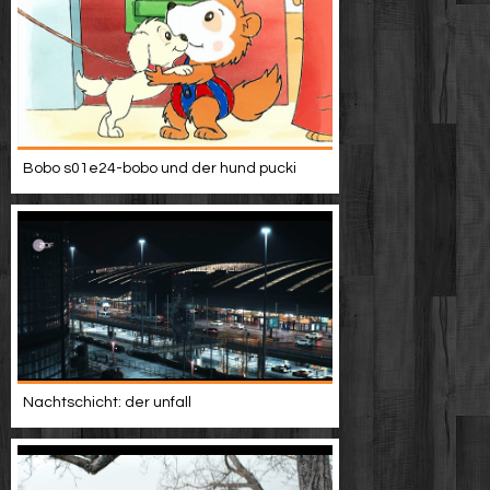
Bobo s01e24-bobo und der hund pucki
Nachtschicht: der unfall