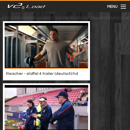
MENU
meist gesehen
neuste
kategorien
Reacher - staffel 4 trailer (deutsch) hd
Menu
mit facebook anmelden
Informationen