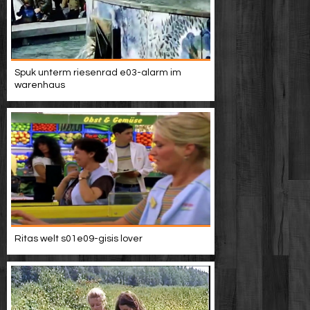
Spuk unterm riesenrad e03-alarm im
warenhaus
Ritas welt s01e09-gisis lover