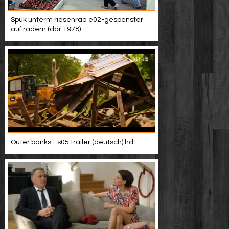
Spuk unterm riesenrad e02-gespenster
auf rädern (ddr 1978)
Outer banks - s05 trailer (deutsch) hd