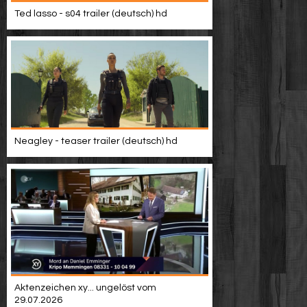
Video suchen
Ted lasso - s04 trailer (deutsch) hd
Neagley - teaser trailer (deutsch) hd
Aktenzeichen xy... ungelöst vom
29.07.2026