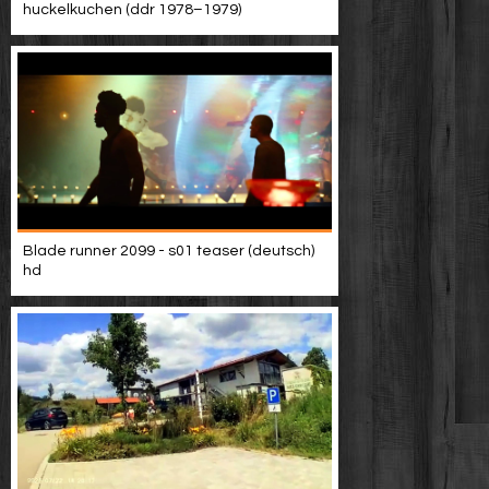
huckelkuchen (ddr 1978–1979)
Blade runner 2099 - s01 teaser (deutsch)
hd