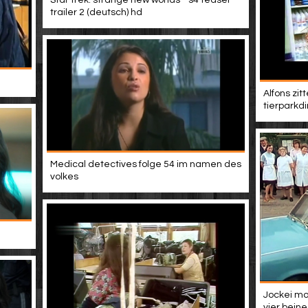
Star trek: strange new worlds - s4 teaser
trailer 2 (deutsch) hd
Alfons zit
tierparkdi
Medical detectives folge 54 im namen des
volkes
Jockei mo
vier beine