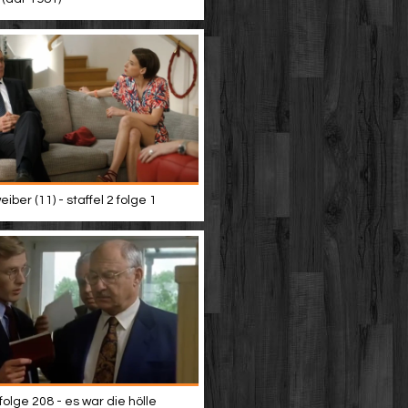
iber (11) - staffel 2 folge 1
 folge 208 - es war die hölle