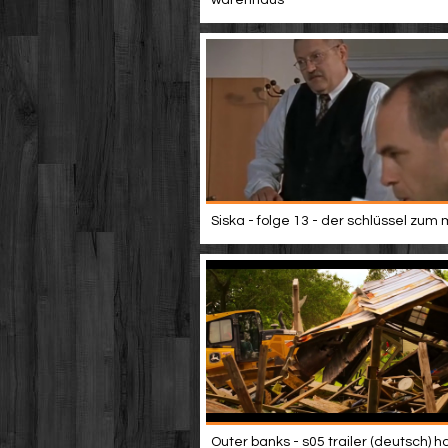
warenhaus
Siska - folge 13 - der schlüssel zum
Outer banks - s05 trailer (deutsch) h