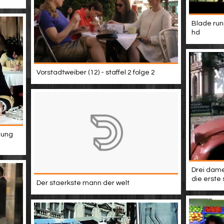
Blade run
hd
Vorstadtweiber (12) - staffel 2 folge 2
hung
Drei dame
die erste 
Der staerkste mann der welt