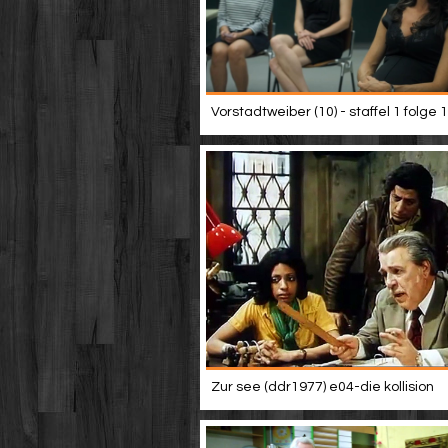
Vorstadtweiber (10) - staffel 1 folge 
Zur see (ddr1977) e04-die kollision