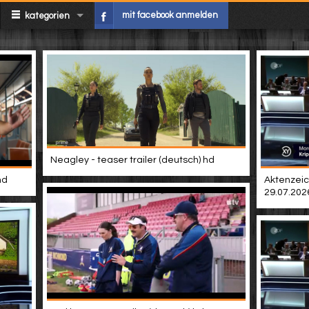
mit facebook anmelden
kategorien
Neagley - teaser trailer (deutsch) hd
hd
Aktenzeic
29.07.202