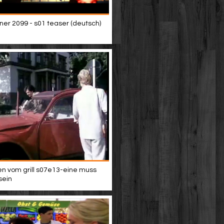
ner 2099 - s01 teaser (deutsch)
n vom grill s07e13-eine muss
sein