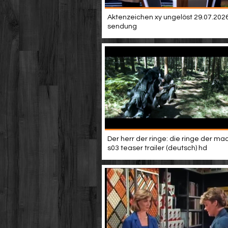
Aktenzeichen xy ungelöst 29.07.2026 
sendung
Der herr der ringe: die ringe der mac
s03 teaser trailer (deutsch) hd