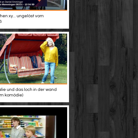
hen xy... ungelöst vom
6
alie und das loch in der wand
ilm komödie)