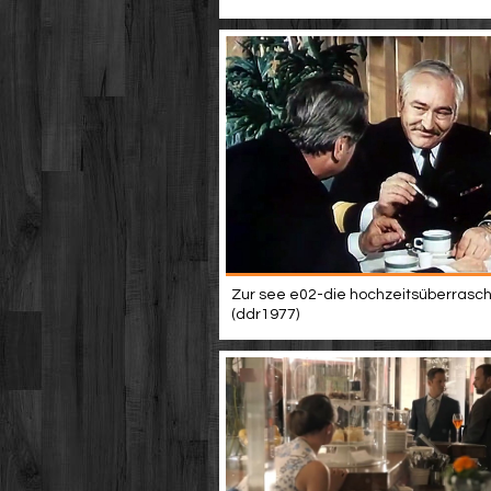
Zur see e02-die hochzeitsüberrasc
(ddr1977)