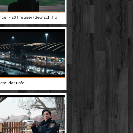
er - s01 teaser (deutsch) hd
ht: der unfall