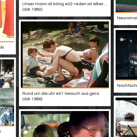
Unser mann ist könig e02-reden ist silber ...
(ddr 1980)
Neuromanc
ki
Nachtschic
Rund um die uhr e01-besuch aus gera
(ddr 1986)
m