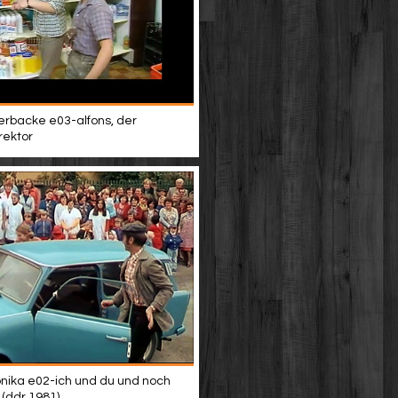
terbacke e03-alfons, der
rektor
nika e02-ich und du und noch
 (ddr 1981)