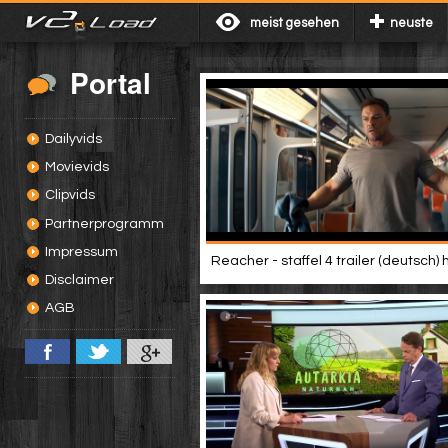
meist gesehen
neuste
Portal
Dailyvids
Movievids
Clipvids
Partnerprogramm
Impressum
Reacher - staffel 4 trailer (deutsch) 
Disclaimer
AGB