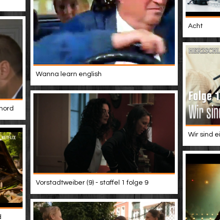
Acht
Wanna learn english
 mord
Wir sind e
Vorstadtweiber (9) - staffel 1 folge 9
d