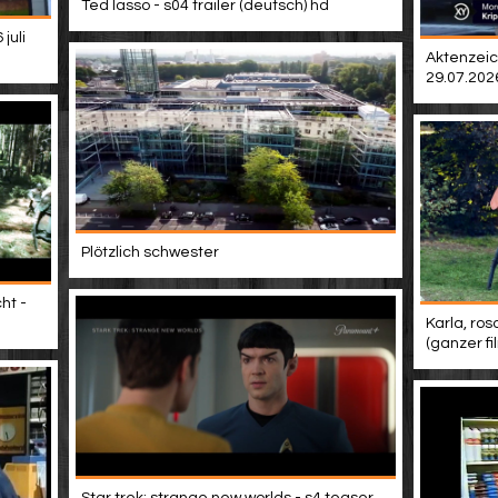
Ted lasso - s04 trailer (deutsch) hd
juli
Aktenzeic
29.07.202
Plötzlich schwester
ht -
Karla, ros
(ganzer f