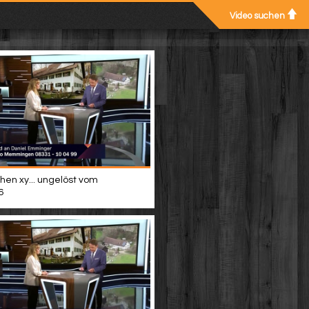
Video suchen
hen xy... ungelöst vom
6