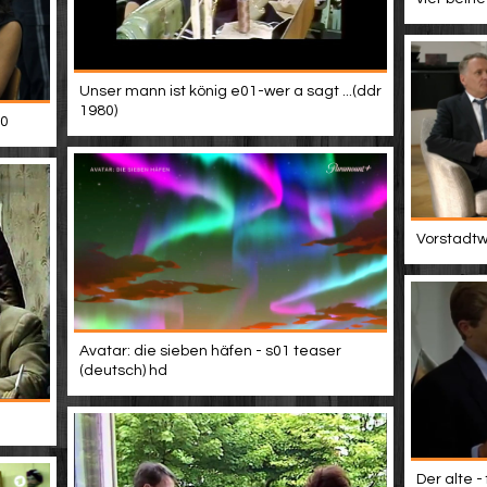
Unser mann ist könig e01-wer a sagt ...(ddr
1980)
10
Vorstadtwe
Avatar: die sieben häfen - s01 teaser
(deutsch) hd
Der alte -