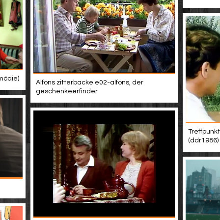
mödie)
Alfons zitterbacke e02-alfons, der
geschenkeerfinder
Treffpunk
(ddr1986)