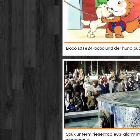
Bobo s01e24-bobo und der hund puc
Spuk unterm riesenrad e03-alarm i