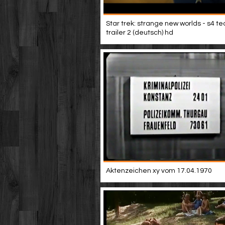
Star trek: strange new worlds - s4 t
trailer 2 (deutsch) hd
Aktenzeichen xy vom 17.04.1970