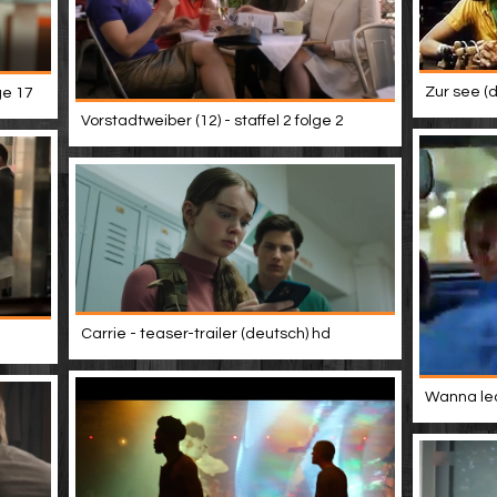
Zur see (d
ge 17
Vorstadtweiber (12) - staffel 2 folge 2
Carrie - teaser-trailer (deutsch) hd
Wanna lea