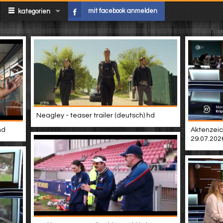
mit facebook anmelden
kategorien
Neagley - teaser trailer (deutsch) hd
hd
Aktenzeic
29.07.202