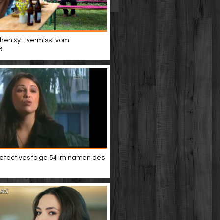
hen xy... vermisst vom
6
etectives folge 54 im namen des