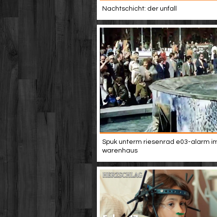
Nachtschicht: der unfall
Spuk unterm riesenrad e03-alarm i
warenhaus