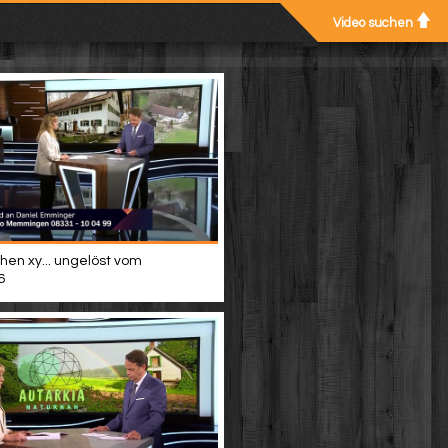
Video suchen
hen xy... ungelöst vom
6