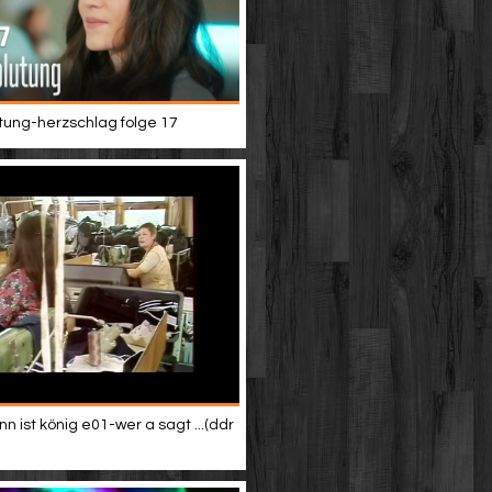
tung-herzschlag folge 17
 ist könig e01-wer a sagt ...(ddr