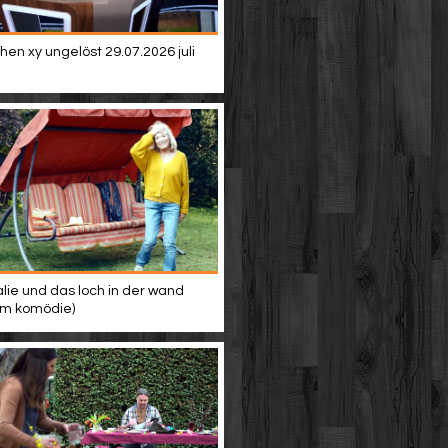
en xy ungelöst 29.07.2026 juli
alie und das loch in der wand
ilm komödie)