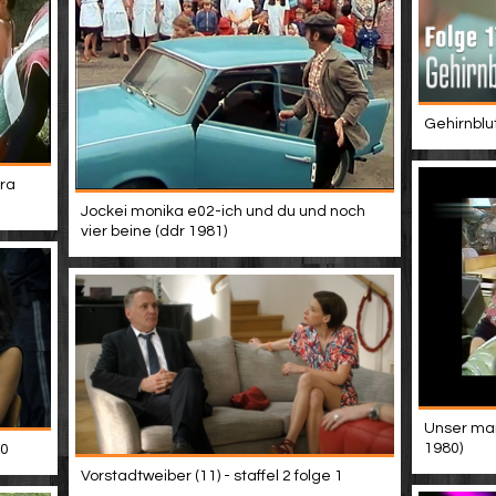
Gehirnblu
ra
Jockei monika e02-ich und du und noch
vier beine (ddr 1981)
Unser mann
1980)
10
Vorstadtweiber (11) - staffel 2 folge 1