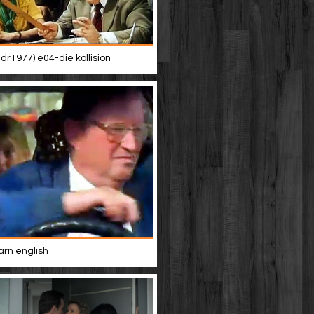
dr1977) e04-die kollision
rn english