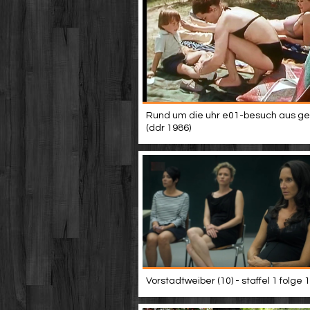
Rund um die uhr e01-besuch aus ge
(ddr 1986)
Vorstadtweiber (10) - staffel 1 folge 