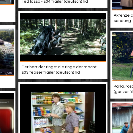
Ted lasso - s04 trailer (deutsch) hd
Aktenzeich
sendung
Der herr der ringe: die ringe der macht -
s03 teaser trailer (deutsch) hd
Karla, ros
(ganzer f