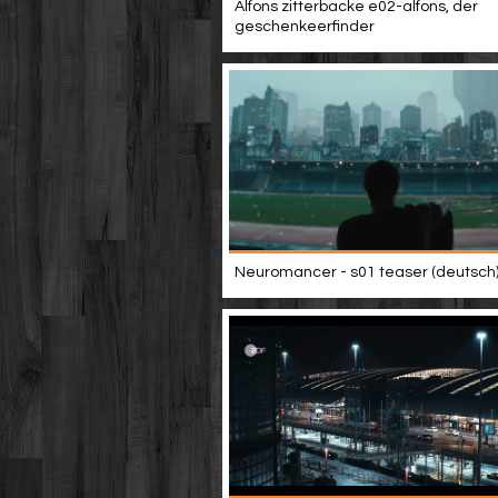
Alfons zitterbacke e02-alfons, der
geschenkeerfinder
Neuromancer - s01 teaser (deutsch