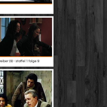
iber (9) - staffel 1 folge 9