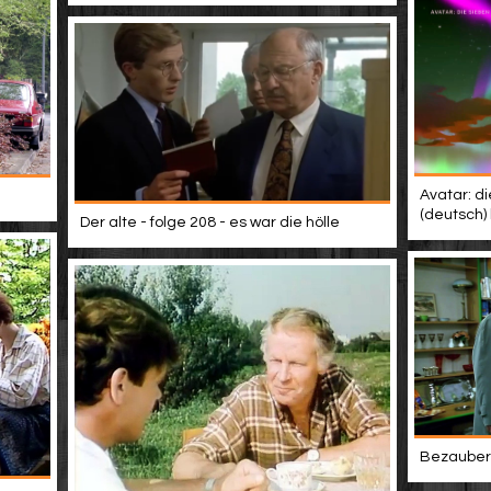
Avatar: di
(deutsch)
Der alte - folge 208 - es war die hölle
Bezaubern