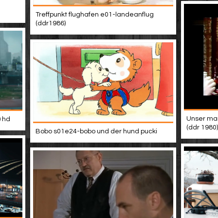
Treffpunkt flughafen e01-landeanflug
(ddr1986)
Unser mann
) hd
(ddr 1980)
Bobo s01e24-bobo und der hund pucki