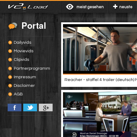
meist gesehen
neuste
Portal
Dailyvids
Movievids
Clipvids
Partnerprogramm
Impressum
Reacher - staffel 4 trailer (deutsch) 
Disclaimer
AGB