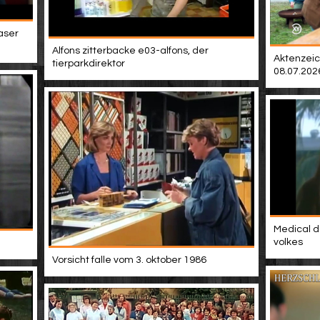
easer
Alfons zitterbacke e03-alfons, der
Aktenzeic
tierparkdirektor
08.07.202
Medical d
volkes
Vorsicht falle vom 3. oktober 1986