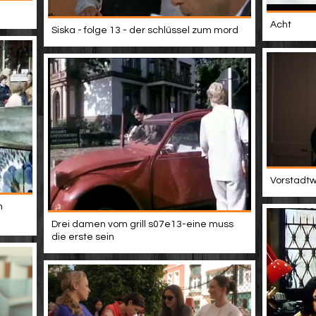
Acht
Siska - folge 13 - der schlüssel zum mord
Vorstadtwe
m
Drei damen vom grill s07e13-eine muss
die erste sein