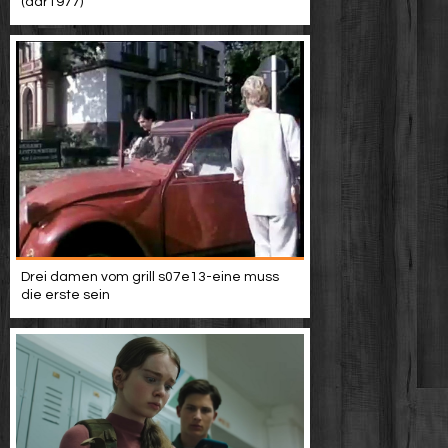
(ddr1977)
Drei damen vom grill s07e13-eine muss
die erste sein