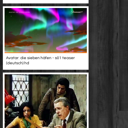
Avatar: die sieben häfen - s01 teaser
(deutsch) hd