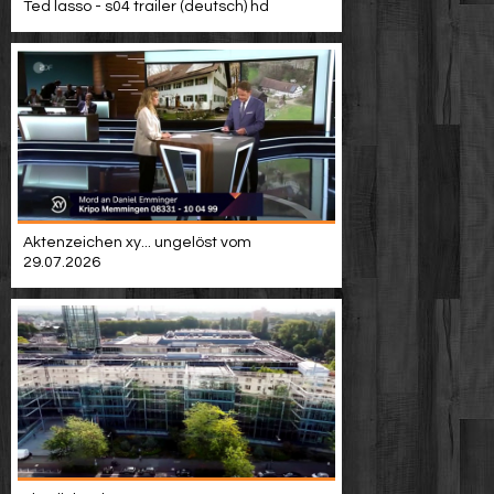
Ted lasso - s04 trailer (deutsch) hd
Aktenzeichen xy... ungelöst vom
29.07.2026