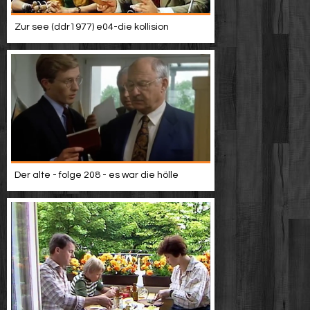
Zur see (ddr1977) e04-die kollision
Der alte - folge 208 - es war die hölle