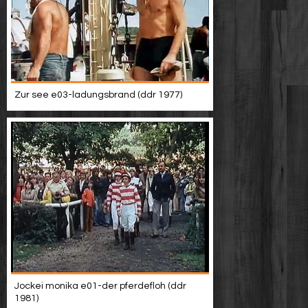
Zur see e03-ladungsbrand (ddr 1977)
Jockei monika e01-der pferdefloh (ddr
1981)