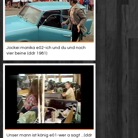
Jockei monika e02-ich und du und noch
vier beine (ddr 1981)
Unser mann ist könig e01-wer a sagt ...(ddr