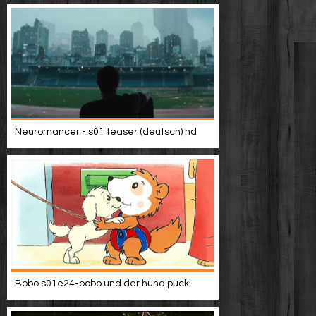
Neuromancer - s01 teaser (deutsch) hd
Bobo s01e24-bobo und der hund pucki