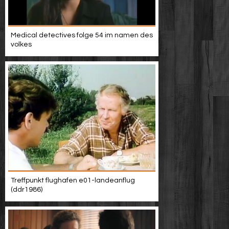
Medical detectives folge 54 im namen des
volkes
Treffpunkt flughafen e01-landeanflug
(ddr1986)