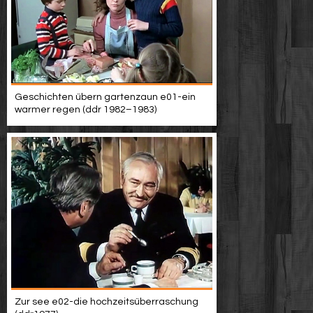
Geschichten übern gartenzaun e01-ein
warmer regen (ddr 1982–1983)
Zur see e02-die hochzeitsüberraschung