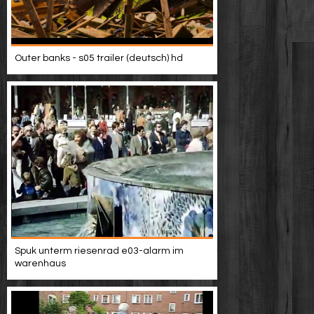
Outer banks - s05 trailer (deutsch) hd
Spuk unterm riesenrad e03-alarm im
warenhaus