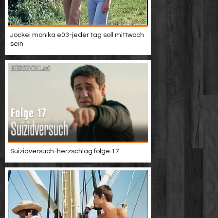
Jockei monika e03-jeder tag soll mittwoch
sein
Suizidversuch-herzschlag folge 17