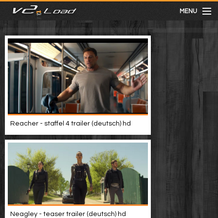
MENU
meist gesehen
neuste
kategorien
Reacher - staffel 4 trailer (deutsch) hd
Menu
mit facebook anmelden
Informationen
Neagley - teaser trailer (deutsch) hd