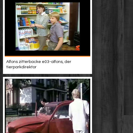
Alfons zitterbacke e03-alfons, der
tierparkdirektor