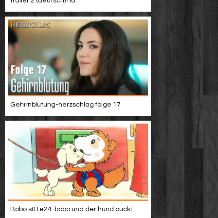
trailer 2 (deutsch) hd
Gehirnblutung-herzschlag folge 17
Bobo s01e24-bobo und der hund pucki