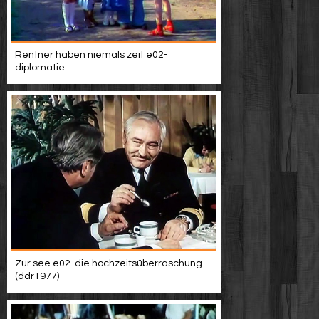
Rentner haben niemals zeit e02-
diplomatie
Zur see e02-die hochzeitsüberraschung
(ddr1977)