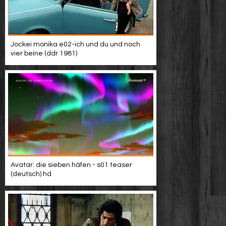
Jockei monika e02-ich und du und noch
vier beine (ddr 1981)
Avatar: die sieben häfen - s01 teaser
(deutsch) hd