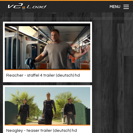
MENU
meist gesehen
neuste
kategorien
Reacher - staffel 4 trailer (deutsch) hd
Menu
mit facebook anmelden
Informationen
Neagley - teaser trailer (deutsch) hd