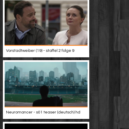
Vorstadtweiber (19) - staffel 2 folge 9
Neuromancer - s01 teaser (deutsch) hd