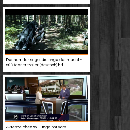
Video suchen
Der herr der ringe: die ringe der macht -
s03 teaser trailer (deutsch) hd
Aktenzeichen xy... ungelöst vom