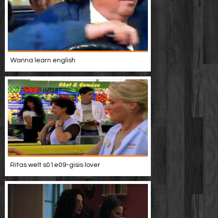
Wanna learn english
Ritas welt s01e09-gisis lover