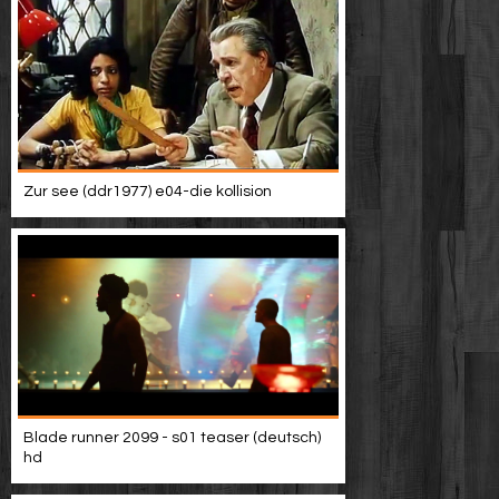
Zur see (ddr1977) e04-die kollision
Blade runner 2099 - s01 teaser (deutsch)
hd