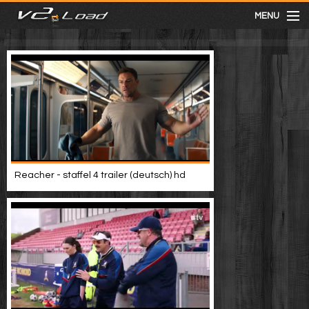
MENU
meist gesehen
neuste
kategorien
Reacher - staffel 4 trailer (deutsch) hd
Menu
mit facebook anmelden
Informationen