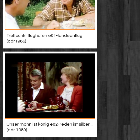
Treffpunkt flughafen e01-landeanflug
(ddr1986)
Unser mann ist könig e02-reden ist silber ...
(ddr 1980)