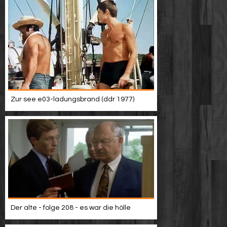
Zur see e03-ladungsbrand (ddr 1977)
Der alte - folge 208 - es war die hölle