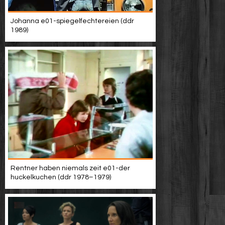
Johanna e01-spiegelfechtereien (ddr
1989)
Rentner haben niemals zeit e01-der
huckelkuchen (ddr 1978–1979)