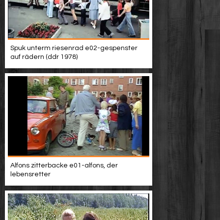
Spuk unterm riesenrad e02-gespenster
auf rädern (ddr 1978)
Alfons zitterbacke e01-alfons, der
lebensretter