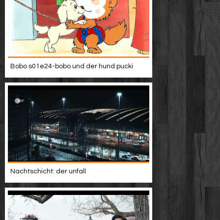
Bobo s01e24-bobo und der hund pucki
Nachtschicht: der unfall