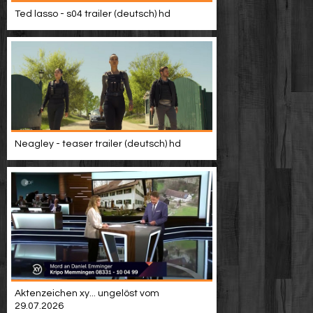
Video suchen
Ted lasso - s04 trailer (deutsch) hd
Neagley - teaser trailer (deutsch) hd
Aktenzeichen xy... ungelöst vom
29.07.2026