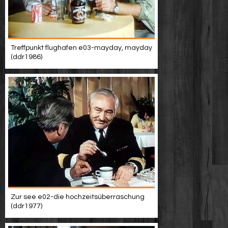
Treffpunkt flughafen e03-mayday, mayday
(ddr1986)
Zur see e02-die hochzeitsüberraschung
(ddr1977)