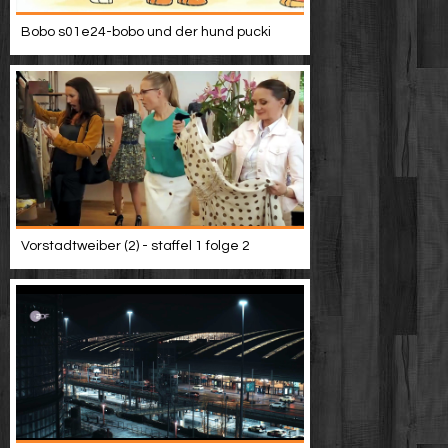
Bobo s01e24-bobo und der hund pucki
Vorstadtweiber (2) - staffel 1 folge 2