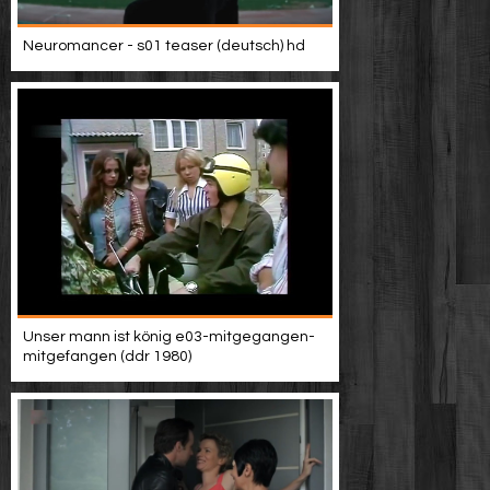
Neuromancer - s01 teaser (deutsch) hd
Unser mann ist könig e03-mitgegangen-
mitgefangen (ddr 1980)