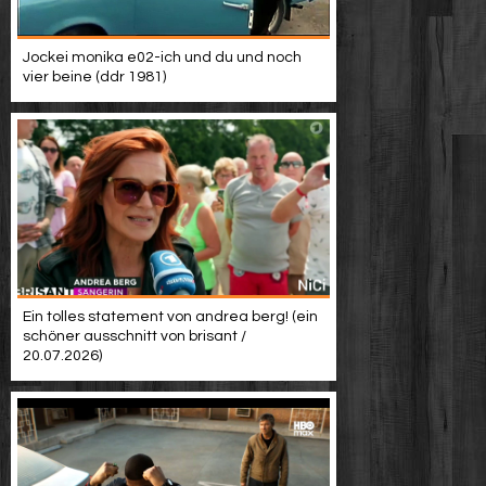
Jockei monika e02-ich und du und noch
vier beine (ddr 1981)
Ein tolles statement von andrea berg! (ein
schöner ausschnitt von brisant /
20.07.2026)