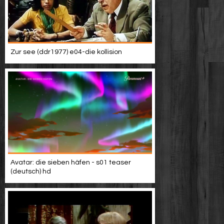
Zur see (ddr1977) e04-die kollision
Avatar: die sieben häfen - s01 teaser
(deutsch) hd