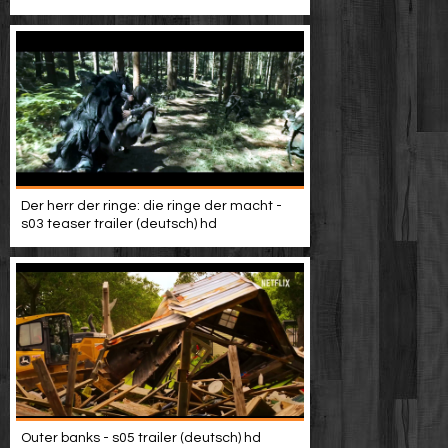
Video suchen
Der herr der ringe: die ringe der macht -
s03 teaser trailer (deutsch) hd
Outer banks - s05 trailer (deutsch) hd