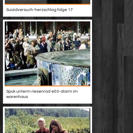
Suizidversuch-herzschlag folge 17
Spuk unterm riesenrad e03-alarm im
warenhaus