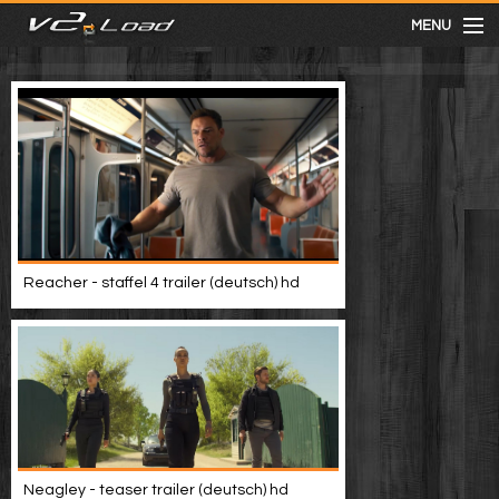
MENU
meist gesehen
neuste
kategorien
Reacher - staffel 4 trailer (deutsch) hd
Menu
mit facebook anmelden
Informationen
Neagley - teaser trailer (deutsch) hd