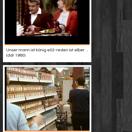
Unser mann ist könig e02-reden ist silber ...
(ddr 1980)