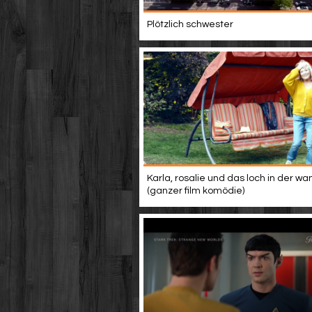
Plötzlich schwester
Karla, rosalie und das loch in der wa
(ganzer film komödie)