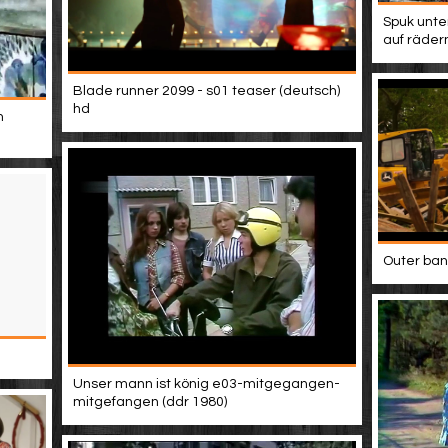
Spuk unte
auf räder
Blade runner 2099 - s01 teaser (deutsch)
hd
m
Outer bank
Unser mann ist könig e03-mitgegangen-
mitgefangen (ddr 1980)