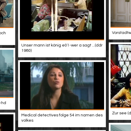
Vorstadtwe
och
Unser mann ist könig e01-wer a sagt ...(ddr
1980)
) hd
Zur see (d
Medical detectives folge 54 im namen des
volkes