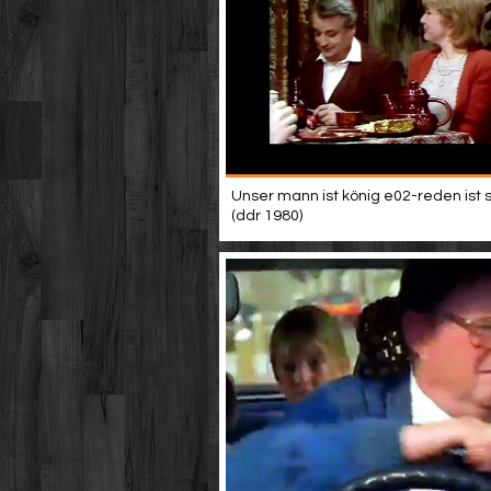
Unser mann ist könig e02-reden ist sil
(ddr 1980)