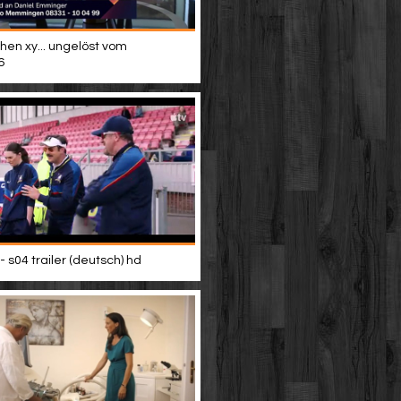
hen xy... ungelöst vom
6
- s04 trailer (deutsch) hd