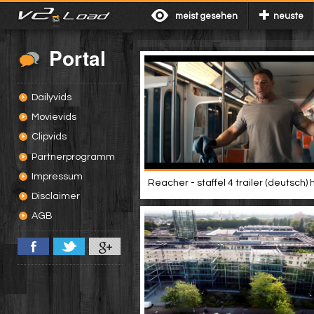
meist gesehen
neuste
Portal
Dailyvids
Movievids
Clipvids
Partnerprogramm
Impressum
Reacher - staffel 4 trailer (deutsch) 
Disclaimer
AGB