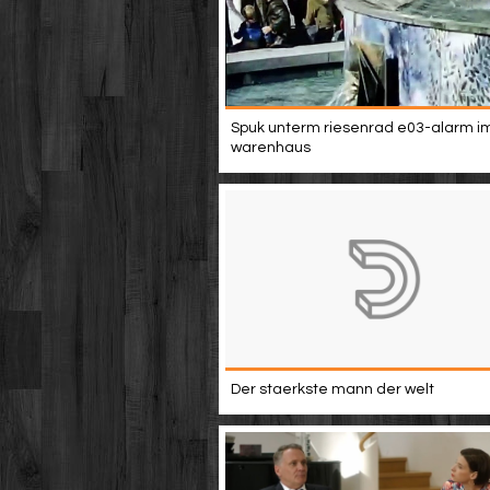
Spuk unterm riesenrad e03-alarm i
warenhaus
Der staerkste mann der welt