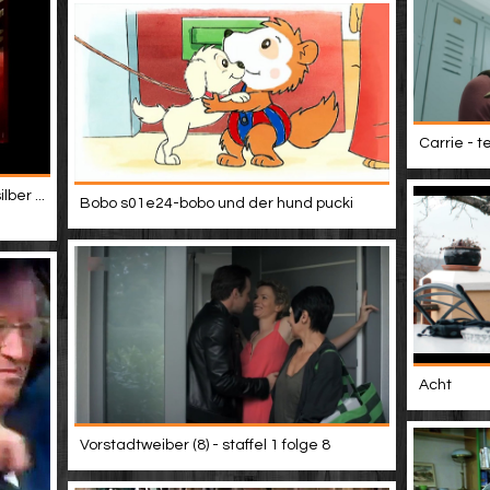
Carrie - t
ber ...
Bobo s01e24-bobo und der hund pucki
Acht
Vorstadtweiber (8) - staffel 1 folge 8