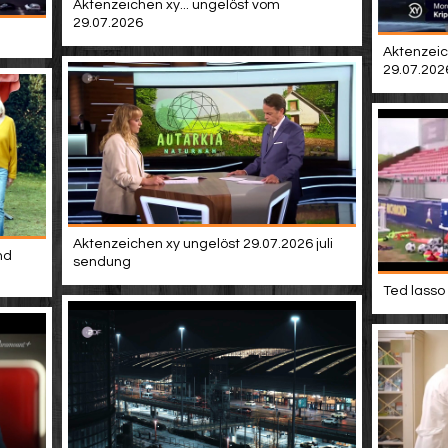
Aktenzeichen xy... ungelöst vom
29.07.2026
Aktenzeic
29.07.202
Aktenzeichen xy ungelöst 29.07.2026 juli
nd
sendung
Ted lasso 