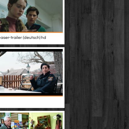
easer-trailer (deutsch) hd