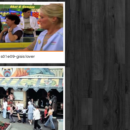
 s01e09-gisis lover