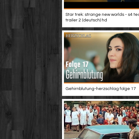
Star trek: strange new worlds - s4 t
trailer 2 (deutsch) hd
Gehirnblutung-herzschlag folge 17