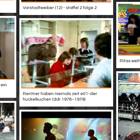
Vorstadtweiber (12) - staffel 2 folge 2
Ritas welt
-ein
Rentner haben niemals zeit e01-der
huckelkuchen (ddr 1978–1979)