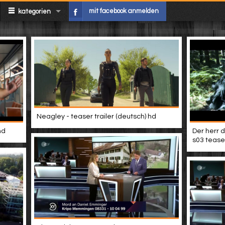
mit facebook anmelden
kategorien
Neagley - teaser trailer (deutsch) hd
hd
Der herr d
s03 teaser