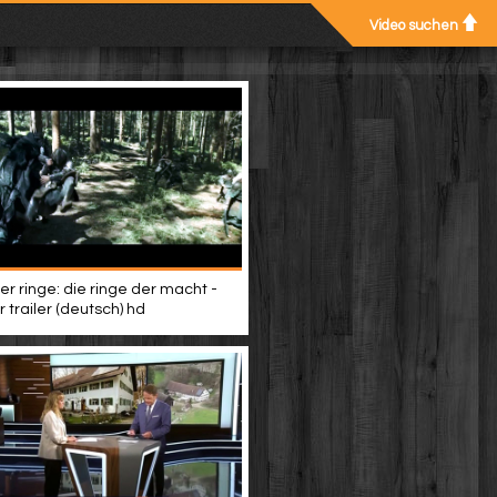
Video suchen
er ringe: die ringe der macht -
 trailer (deutsch) hd