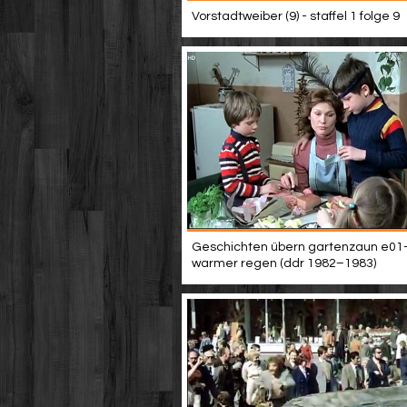
Vorstadtweiber (9) - staffel 1 folge 9
Geschichten übern gartenzaun e01
warmer regen (ddr 1982–1983)