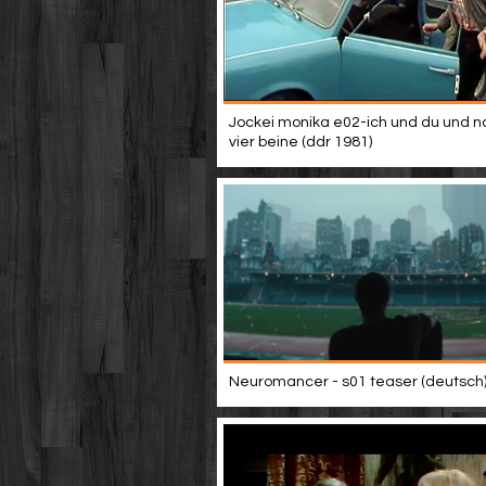
Jockei monika e02-ich und du und n
vier beine (ddr 1981)
Neuromancer - s01 teaser (deutsch