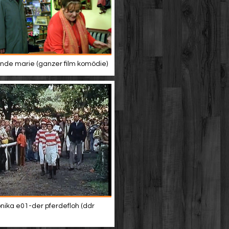
de marie (ganzer film komödie)
nika e01-der pferdefloh (ddr