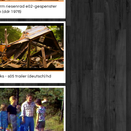
rm riesenrad e02-gespenster
n (ddr 1978)
s - s05 trailer (deutsch) hd