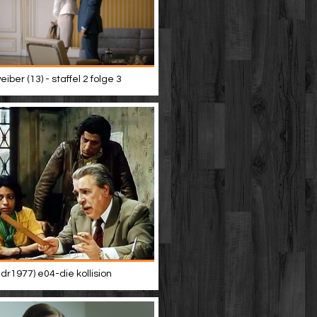
iber (13) - staffel 2 folge 3
dr1977) e04-die kollision