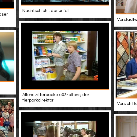
Nachtschicht: der unfall
easer
Vorstadtwe
Alfons zitterbacke e03-alfons, der
tierparkdirektor
Vorsicht f