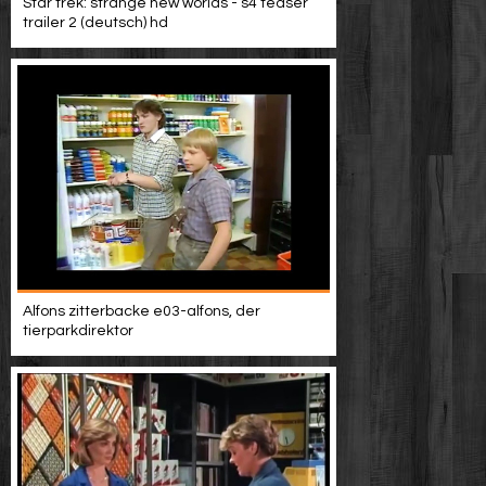
Star trek: strange new worlds - s4 teaser
trailer 2 (deutsch) hd
Alfons zitterbacke e03-alfons, der
tierparkdirektor