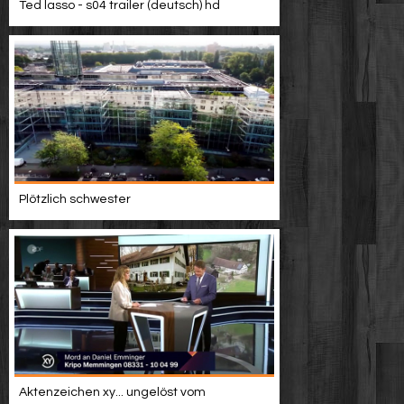
Ted lasso - s04 trailer (deutsch) hd
Plötzlich schwester
Aktenzeichen xy... ungelöst vom