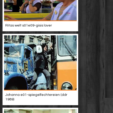
Ritas welt s01e09-gisis lover
Johanna e01-spiegelfechtereien (ddr
1989)