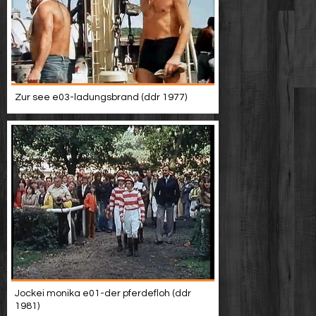
Zur see e03-ladungsbrand (ddr 1977)
Jockei monika e01-der pferdefloh (ddr
1981)