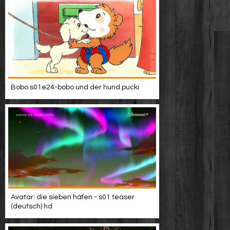
Bobo s01e24-bobo und der hund pucki
Avatar: die sieben häfen - s01 teaser
(deutsch) hd