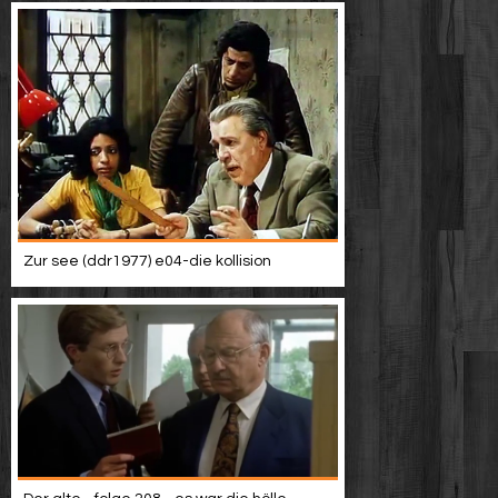
Zur see (ddr1977) e04-die kollision