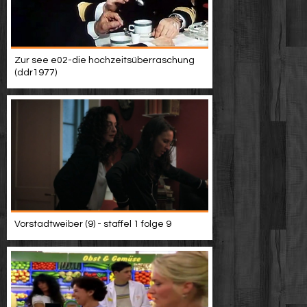
Zur see e02-die hochzeitsüberraschung
(ddr1977)
Vorstadtweiber (9) - staffel 1 folge 9