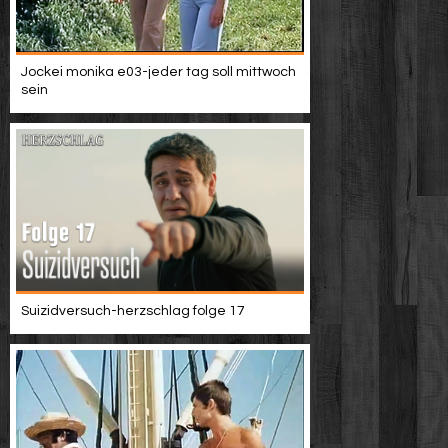
Jockei monika e03-jeder tag soll mittwoch
sein
Suizidversuch-herzschlag folge 17