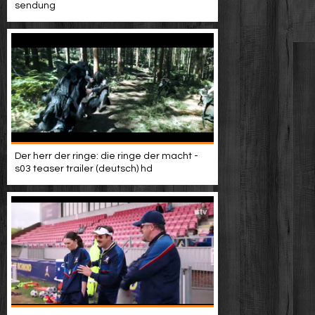
sendung
Der herr der ringe: die ringe der macht -
s03 teaser trailer (deutsch) hd