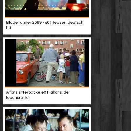
Blade runner 2099 - s01 teaser (deutsch)
hd
Alfons zitterbacke e01-alfons, der
lebensretter