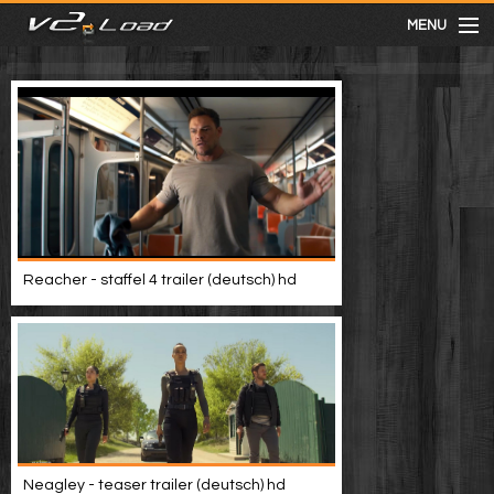
MENU
meist gesehen
neuste
kategorien
Reacher - staffel 4 trailer (deutsch) hd
Menu
mit facebook anmelden
Informationen
Neagley - teaser trailer (deutsch) hd