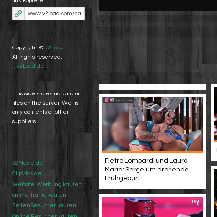
link kopieren
Copyright ©
v2Load
All rights reserved.
:: v2Load.de ::
This side stores no data or
files on the server. We list
only contents of other
suppliers.
Pietro Lombardi und Laura
v2Movie.de
Maria: Sorge um drohende
ClipVids.de
Frühgeburt
Website Werbung kaufen
online Traffic kaufen
SeitenBesucher kaufen
Online Besucher kaufen