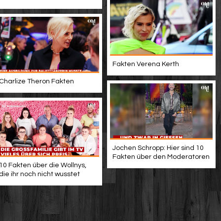
Fakten Verena Kerth
Charlize Theron Fakten
Jochen Schropp: Hier sind 10
Fakten über den Moderatoren
10 Fakten über die Wollnys,
die ihr noch nicht wusstet