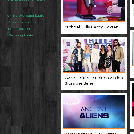
online Werbung kaufen
Besucher kaufen
Michael Bully Herbig Fakten
Traffic kaufen
Werbung kaufen
GZSZ – skurrile Fakten zu den
Stars der Serie