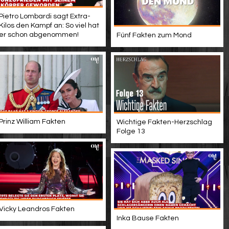
Pietro Lombardi sagt Extra-
Kilos den Kampf an: So viel hat
er schon abgenommen!
Fünf Fakten zum Mond
Prinz William Fakten
Wichtige Fakten-Herzschlag
Folge 13
Vicky Leandros Fakten
Inka Bause Fakten