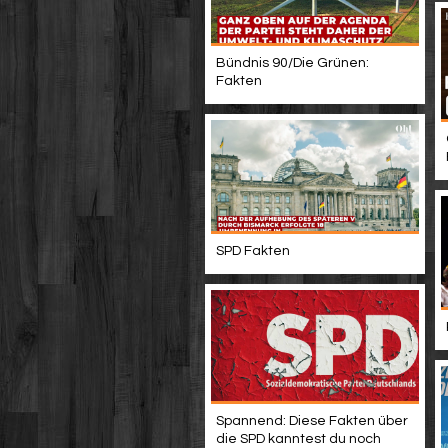
Bündnis 90/Die Grünen:
Fakten
SPD Fakten
Spannend: Diese Fakten über
die SPD kanntest du noch