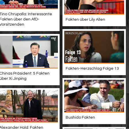
Tino Chrupalla: Interessante
Fakten über den AfD-
Fakten über Lily Allen
Vorsitzenden
Fakten-Herzschlag Folge 13
Chinas Präsident: 5 Fakten
über Xi Jinping
Bushido Fakten
Alexander Hold: Fakten