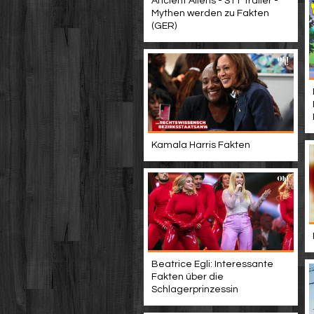
Ancient Aliens - S11 Trailer -
Mythen werden zu Fakten
(GER)
Kamala Harris Fakten
Beatrice Egli: Interessante
Fakten über die
Schlagerprinzessin