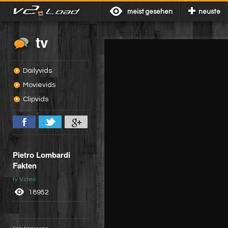
meist gesehen
neuste
tv
Dailyvids
Movievids
Clipvids
Pietro Lombardi
Fakten
tv Video
18952