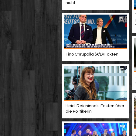
nicht
Tino Chrupalla (AfD) Fakten
Heidi Reichinnek: Fakten über
die Politikerin