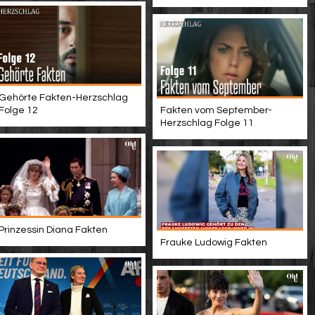
Gehörte Fakten-Herzschlag
Folge 12
Fakten vom September-
Herzschlag Folge 11
Prinzessin Diana Fakten
Frauke Ludowig Fakten