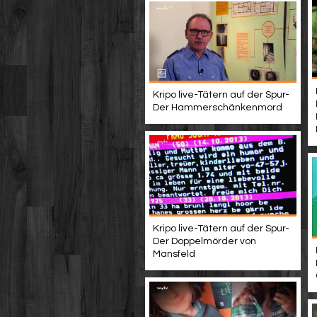
Kripo live-Tätern auf der Spur-
Der Hammerschänkenmord
Kripo live-Tätern auf der Spur-
Der Doppelmörder von
Mansfeld