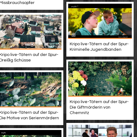
Missbrauchsopfer
Kripo live-Tätern auf der Spur-
Kriminelle Jugendbanden
Kripo live-Tätern auf der Spur-
Dreißig Schüsse
Kripo live-Tätern auf der Spur-
Die Giftmörderin von
Kripo live-Tätern auf der Spur-
Chemnitz
Die Motive von Serienmördern