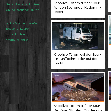
Kripo live-Tätern auf der Spur-
SeitenBesucher kaufen
Auf den Spurender Kudamm-
Online Besucher kaufen
Raser
online Werbung kaufen
Besucher kaufen
Traffic kaufen
Werbung kaufen
Kripo live Tätern auf der Spur-
Ein Fünffachmörder auf der
Flucht
Kripo live-Tätern auf der Spur-
Der Zwei-Staaten-Mörder aus