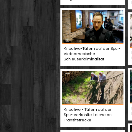
Kripo live-Tätern auf der Spur-
Vietnamesische
Schleuserkriminalität
Kripo live - Tätern auf der
Spur-Verkohlte Leiche an
Transitstrecke