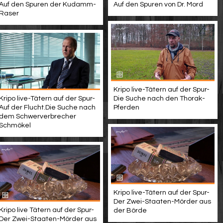
Auf den Spuren der Kudamm-
Auf den Spuren von Dr. Mord
Raser
Kripo live-Tätern auf der Spur-
Kripo live-Tätern auf der Spur-
Die Suche nach den Thorak-
Auf der Flucht.Die Suche nach
Pferden
dem Schwerverbrecher
Schmökel
Kripo live-Tätern auf der Spur-
Der Zwei-Staaten-Mörder aus
Kripo live Tätern auf der Spur-
der Börde
Der Zwei-Staaten-Mörder aus