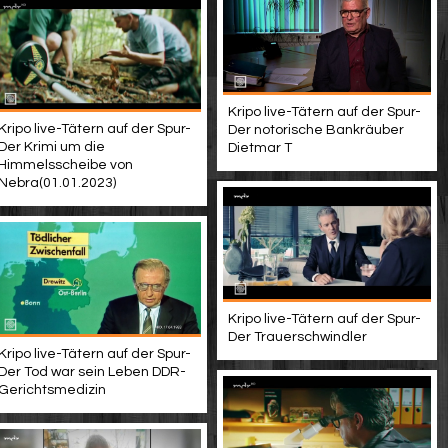
Kripo live-Tätern auf der Spur-
Kripo live-Tätern auf der Spur-
Der notorische Bankräuber
Der Krimi um die
Dietmar T
Himmelsscheibe von
Nebra(01.01.2023)
Kripo live-Tätern auf der Spur-
Der Trauerschwindler
Kripo live-Tätern auf der Spur-
Der Tod war sein Leben DDR-
Gerichtsmedizin