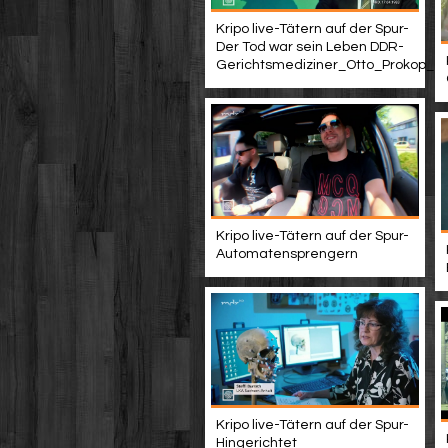
Kripo live-Tätern auf der Spur-
Der Tod war sein Leben DDR-
Gerichtsmediziner_Otto_Prokop_(A
Kripo live-Tätern auf der Spur-
Automatensprengern
Kripo live-Tätern auf der Spur-
Hingerichtet