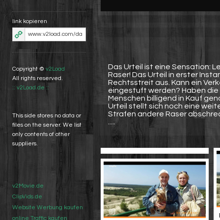
link kopieren
Das Urteil ist eine Sensation:
Copyright ©
v2Load
Raser! Das Urteil in erster Inst
All rights reserved.
Rechtsstreit aus. Kann ein Verke
:: v2Load.de ::
eingestuft werden? Haben die
Menschen billigend in Kauf g
Urteil stellt sich noch eine we
Strafen andere Raser abschreck
This side stores no data or
.....
files on the server. We list
only contents of other
suppliers.
v2Movie.de
ClipVids.de
Website Werbung kaufen
online Traffic kaufen