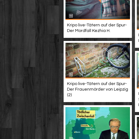
Kripo live-Tätern auf der Spur-
Der Mordfall Kezhia H.
Kripo live-Tätern auf der Spur-
Der Frauenmörder von Leipzig
(2)