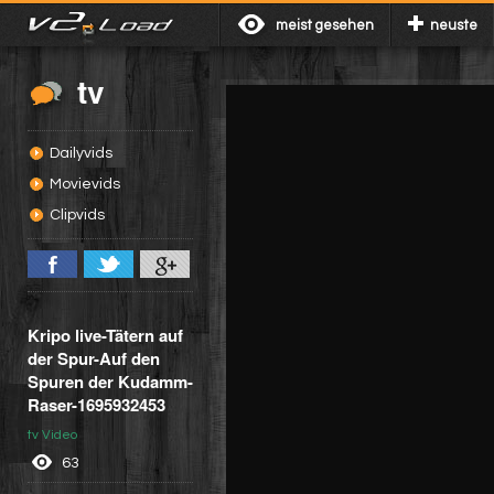
meist gesehen
neuste
tv
Dailyvids
Movievids
Clipvids
Kripo live-Tätern auf
der Spur-Auf den
Spuren der Kudamm-
Raser-1695932453
tv Video
63