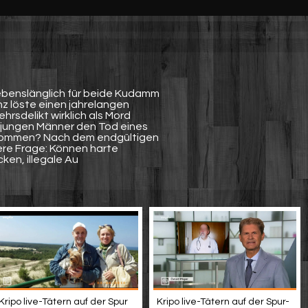
 Lebenslänglich für beide Kudamm
anz löste einen jahrelangen
hrsdelikt wirklich als Mord
 jungen Männer den Tod eines
enommen? Nach dem endgültigen
itere Frage: Können harte
en, illegale Au
Kripo live-Tätern auf der Spur
Kripo live-Tätern auf der Spur-