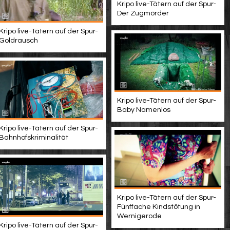
Kripo live-Tätern auf der Spur-
Der Zugmörder
Kripo live-Tätern auf der Spur-
udiodeskription)-1029227814
Goldrausch
Kripo live-Tätern auf der Spur-
Baby Namenlos
Kripo live-Tätern auf der Spur-
Bahnhofskriminalität
Kripo live-Tätern auf der Spur-
Fünffache Kindstötung in
Wernigerode
Kripo live-Tätern auf der Spur-