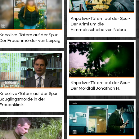
Kripo live-Tätern auf der Spur-
Der Krimi um die
Himmelsscheibe von Nebra
Kripo live-Tätern auf der Spur-
Der Frauenmörder von Leipzig
Kripo live-Tätern auf der Spur-
Der Mordfall Jonathan H.
Kripo live-Tätern auf der Spur
Säuglingsmorde in der
Frauenklinik