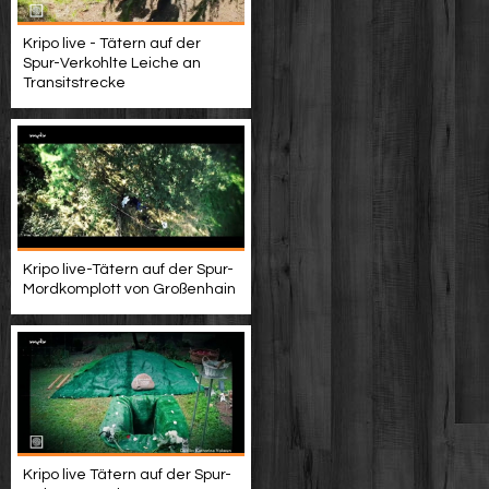
Kripo live - Tätern auf der
Spur-Verkohlte Leiche an
Transitstrecke
Kripo live-Tätern auf der Spur-
Mordkomplott von Großenhain
Kripo live Tätern auf der Spur-