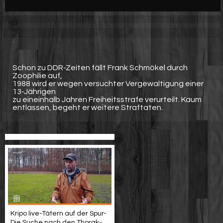
Werbung
Video suchen
Schon zu DDR-Zeiten fällt Frank Schmökel durch
Zoophilie auf,
1988 wird er wegen versuchter Vergewaltigung einer
13-Jährigen
zu eineinhalb Jahren Freiheitsstrafe verurteilt. Kaum
entlassen, begeht er weitere Straftaten.
Kripo live-Tätern auf der Spur-
Die Suche nach den Thorak-