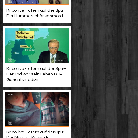
Kripo live-Tätern auf der Spur-
Der Hammerschänkenmord
Kripo live-Tätern auf der Spur-
Der Tod war sein Leben DDR-
Gerichtsmedizin
Kripo live-Tätern auf der Spur-
Der Mordfall Kezhia H.