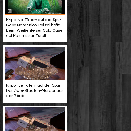
Kripo live-Tätern auf der Spur-
Baby Namenlos-Polizei hofft
beim Weißenfelser Cold Case
auf Kommissar Zufall
Kripo live Tätern auf der Spur-
Der Zwei-Staaten-Mörder aus
der Börde