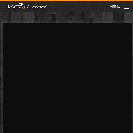
MENU
meist gesehen
neuste
kategorien
Menu
mit facebook anmelden
Informationen