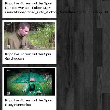
Kripo live-Tätern auf der Spur-
Der Tod war sein Leben DDR-
Gerichtsmediziner_Otto_Prokop_(Audiodeskription)-1029227814
Kripo live-Tätern auf der Spur-
Goldrausch
Kripo live-Tätern auf der Spur-
Baby Namenlos