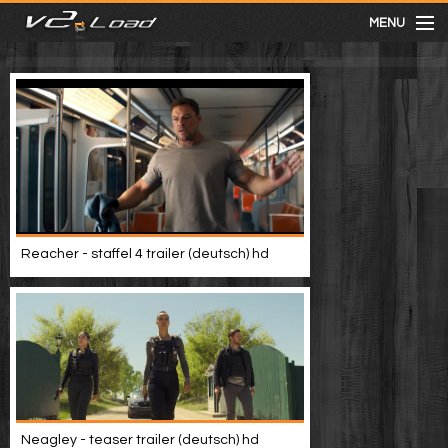
MENU
meist gesehen
neuste
kategorien
Reacher - staffel 4 trailer (deutsch) hd
Menu
mit facebook anmelden
Informationen
Neagley - teaser trailer (deutsch) hd