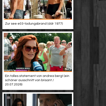
Zur see e03-ladungsbrand (ddr 1977)
Ein tolles statement von andrea berg! (ein
schöner ausschnitt von brisant /
20.07.2026)