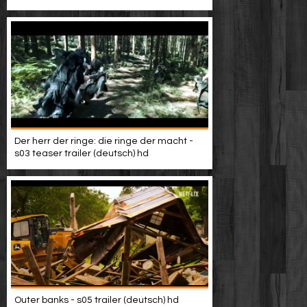
Video suchen
Der herr der ringe: die ringe der macht -
s03 teaser trailer (deutsch) hd
Outer banks - s05 trailer (deutsch) hd