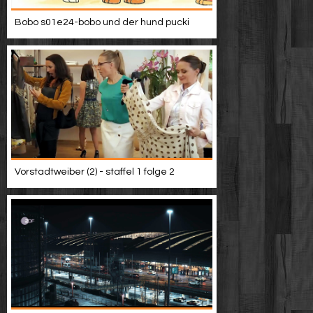
Bobo s01e24-bobo und der hund pucki
Vorstadtweiber (2) - staffel 1 folge 2