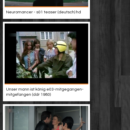
Neuromancer - s01 teaser (deutsch) hd
Unser mann ist könig e03-mitgegangen-
mitgefangen (ddr 1980)