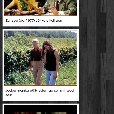
Zur see (ddr1977) e04-die kollision
Jockei monika e03-jeder tag soll mittwoch
sein