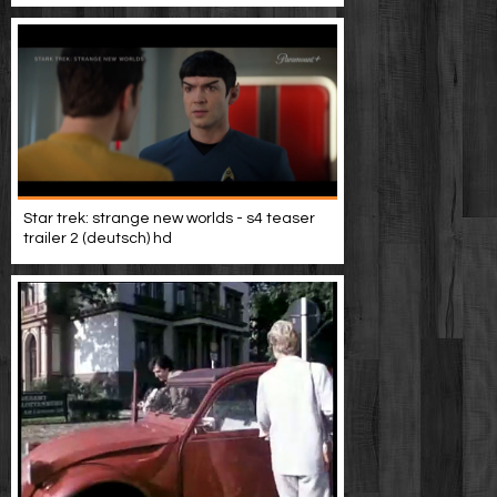
Star trek: strange new worlds - s4 teaser
trailer 2 (deutsch) hd