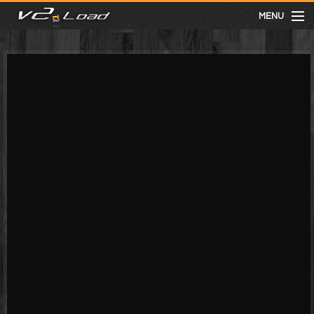
MENU
meist gesehen
neuste
kategorien
Menu
mit facebook anmelden
Informationen