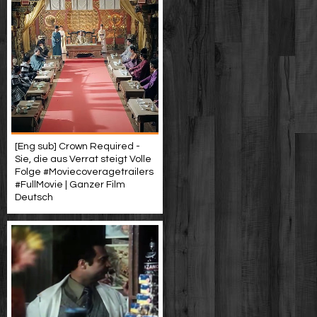
[Eng sub] Crown Required -
Sie, die aus Verrat steigt Volle
Folge #Moviecoveragetrailers
#FullMovie | Ganzer Film
Deutsch