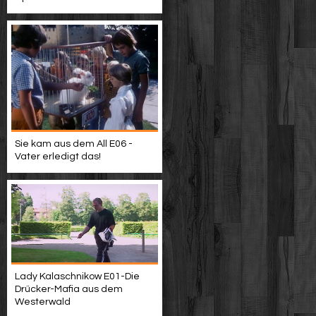
Sie kam aus dem All E06 -
Vater erledigt das!
Lady Kalaschnikow E01-Die
Drücker-Mafia aus dem
Westerwald