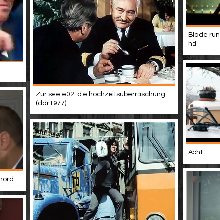
Blade run
hd
Zur see e02-die hochzeitsüberraschung
(ddr1977)
Acht
 mord