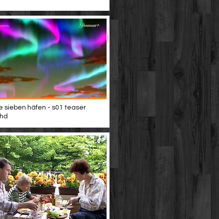
e sieben häfen - s01 teaser
 hd