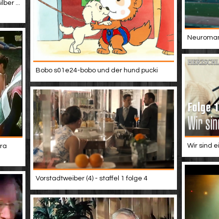
ber ...
Neuromanc
Bobo s01e24-bobo und der hund pucki
Wir sind e
ra
Vorstadtweiber (4) - staffel 1 folge 4