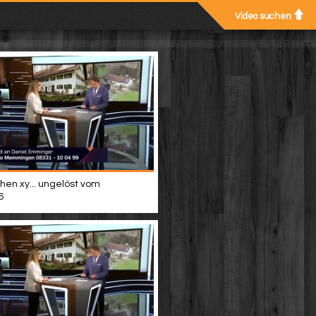
Video suchen
hen xy... ungelöst vom
6