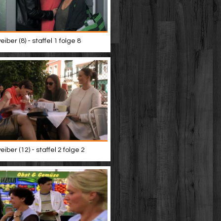
iber (8) - staffel 1 folge 8
iber (12) - staffel 2 folge 2