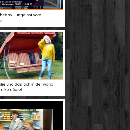
hen xy... ungelöst vom
6
alie und das loch in der wand
ilm komödie)