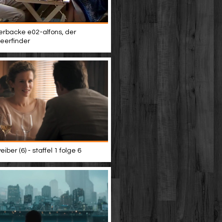
terbacke e02-alfons, der
eerfinder
iber (6) - staffel 1 folge 6