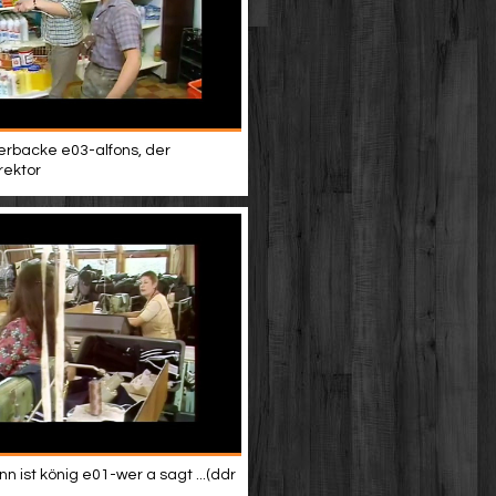
terbacke e03-alfons, der
rektor
 ist könig e01-wer a sagt ...(ddr