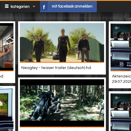
mit facebook anmelden
kategorien
Neagley - teaser trailer (deutsch) hd
hd
Aktenzeic
29.07.202