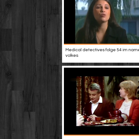
Medical detectives folge 54 im nam
volkes