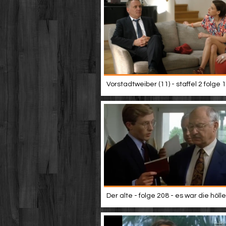
Vorstadtweiber (11) - staffel 2 folge 1
Der alte - folge 208 - es war die hölle