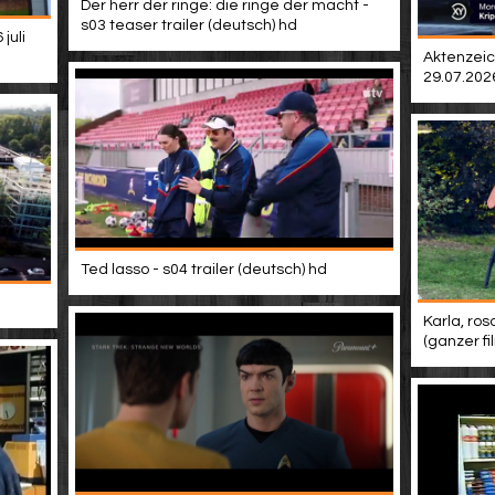
Der herr der ringe: die ringe der macht -
s03 teaser trailer (deutsch) hd
juli
Aktenzeic
29.07.202
Ted lasso - s04 trailer (deutsch) hd
Karla, ros
(ganzer f