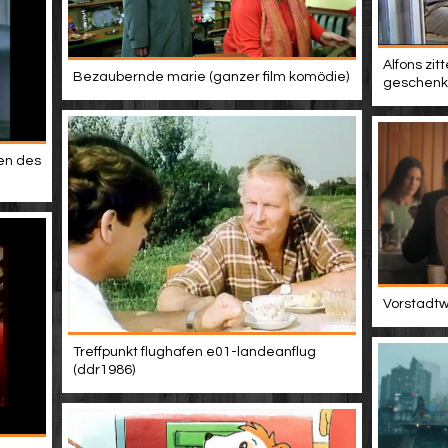
Alfons zit
Bezaubernde marie (ganzer film komödie)
geschenk
en des
Vorstadtwe
Treffpunkt flughafen e01-landeanflug
(ddr1986)