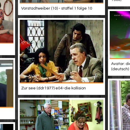
Vorstadtweiber (10) - staffel 1 folge 10
Avatar: di
(deutsch)
Zur see (ddr1977) e04-die kollision