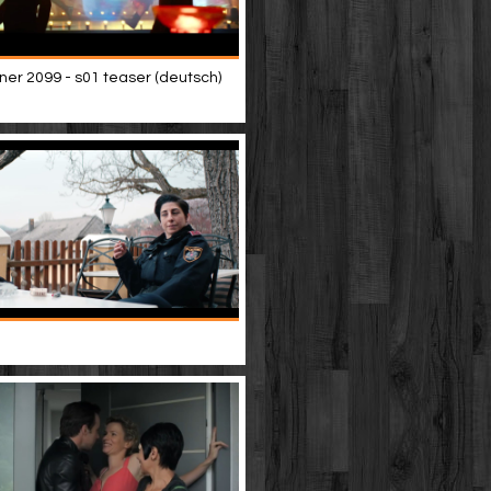
ner 2099 - s01 teaser (deutsch)