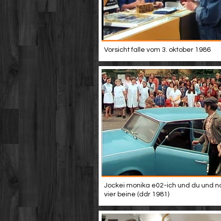
Vorsicht falle vom 3. oktober 1986
Jockei monika e02-ich und du und n
vier beine (ddr 1981)