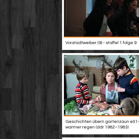
Vorstadtweiber (9) - staffel 1 folge 9
Geschichten übern gartenzaun e01
warmer regen (ddr 1982–1983)