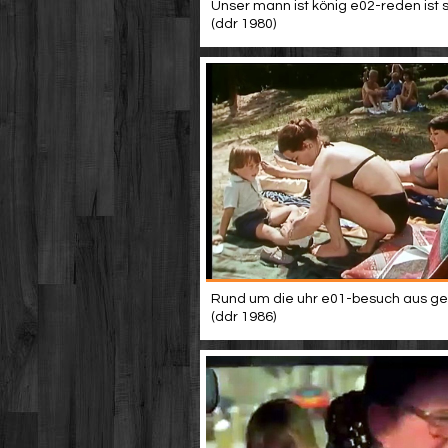
Unser mann ist könig e02-reden ist sil
(ddr 1980)
Rund um die uhr e01-besuch aus ge
(ddr 1986)