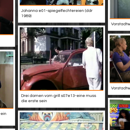
Johanna e01-spiegelfechtereien (ddr
1989)
Vorstadtwe
Vorstadtwe
Drei damen vom grill s07e13-eine muss
die erste sein
-ein