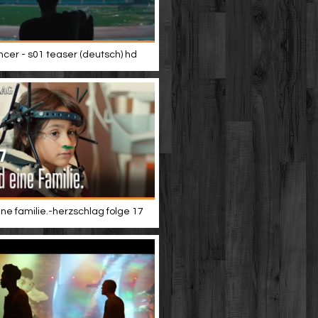
er - s01 teaser (deutsch) hd
ine familie.-herzschlag folge 17