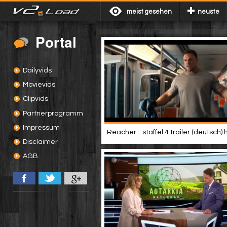
meist gesehen
neuste
Portal
Dailyvids
Movievids
Clipvids
Partnerprogramm
Impressum
Reacher - staffel 4 trailer (deutsch) 
Disclaimer
AGB