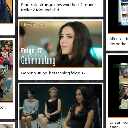
Star trek: strange new worlds - s4 teaser
trailer 2 (deutsch) hd
Alfons zit
tierparkdi
Gehirnblutung-herzschlag folge 17
och
Unser mann
1980)