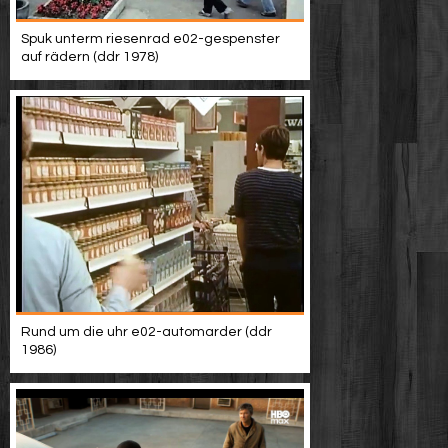
Spuk unterm riesenrad e02-gespenster
auf rädern (ddr 1978)
Rund um die uhr e02-automarder (ddr
1986)