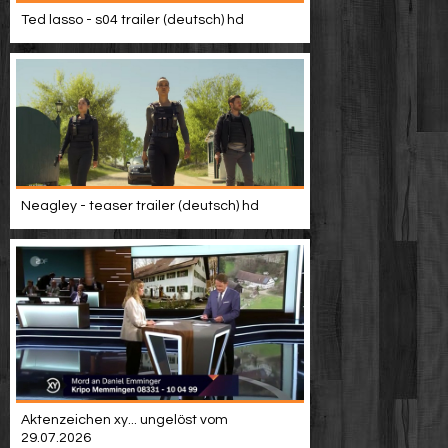
Video suchen
Ted lasso - s04 trailer (deutsch) hd
Neagley - teaser trailer (deutsch) hd
Aktenzeichen xy... ungelöst vom
29.07.2026