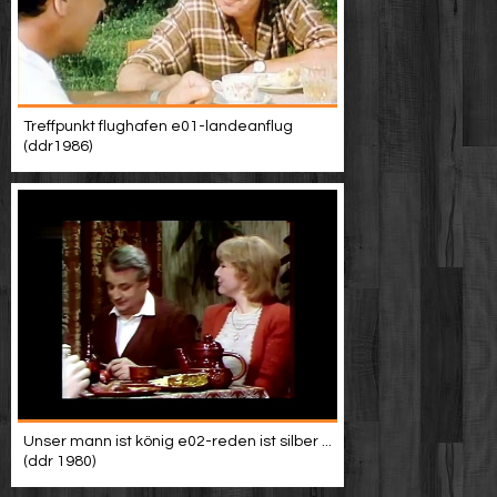
Treffpunkt flughafen e01-landeanflug
(ddr1986)
Unser mann ist könig e02-reden ist silber ...
(ddr 1980)