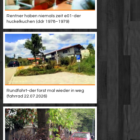
Rentner haben niemals zeit e01-der
huckelkuchen (ddr 1978–1979)
Rundfahrt-der forst mal wieder in weg
(fahrrad 22.07.2026)