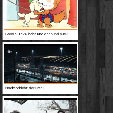
Bobo s01e24-bobo und der hund pucki
Nachtschicht: der unfall