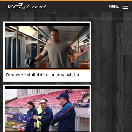
MENU
meist gesehen
neuste
kategorien
Reacher - staffel 4 trailer (deutsch) hd
Menu
mit facebook anmelden
Informationen