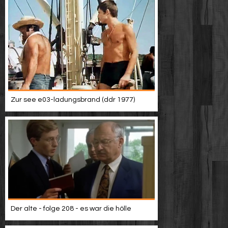
Zur see e03-ladungsbrand (ddr 1977)
Der alte - folge 208 - es war die hölle