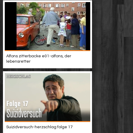
Alfons zitterbacke e01-alfons, der
lebensretter
Suizidversuch-herzschlag folge 17