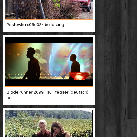
Pastewka s06e03-die lesung
Blade runner 2099 - s01 teaser (deutsch)
hd