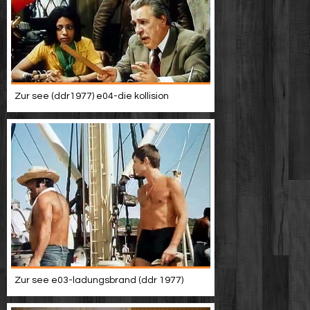
Zur see (ddr1977) e04-die kollision
Zur see e03-ladungsbrand (ddr 1977)