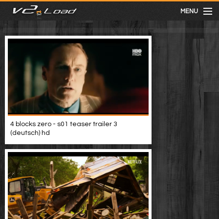
MENU
meist gesehen
neuste
kategorien
4 blocks zero - s01 teaser trailer 3
Menu
(deutsch) hd
mit facebook anmelden
Informationen