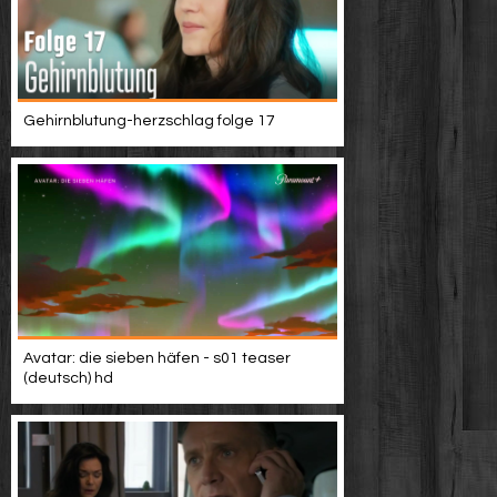
Gehirnblutung-herzschlag folge 17
Avatar: die sieben häfen - s01 teaser
(deutsch) hd