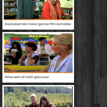
Bezaubernde marie (ganzer film komödie)
Ritas welt s01e09-gisis lover