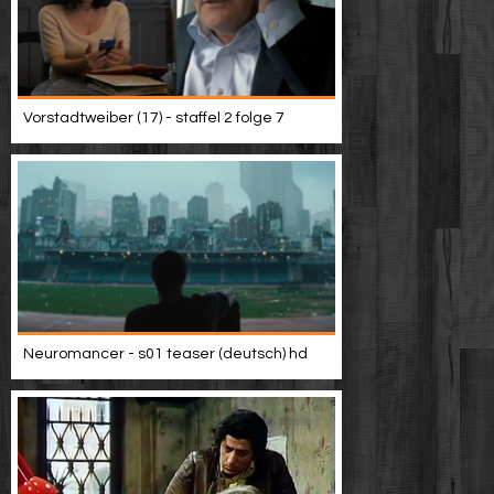
Vorstadtweiber (17) - staffel 2 folge 7
Neuromancer - s01 teaser (deutsch) hd