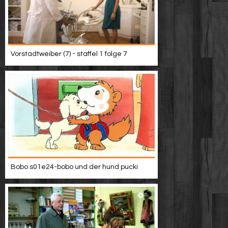
Vorstadtweiber (7) - staffel 1 folge 7
Bobo s01e24-bobo und der hund pucki