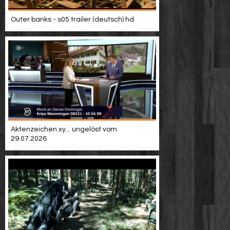
Video suchen
Outer banks - s05 trailer (deutsch) hd
Aktenzeichen xy... ungelöst vom
29.07.2026