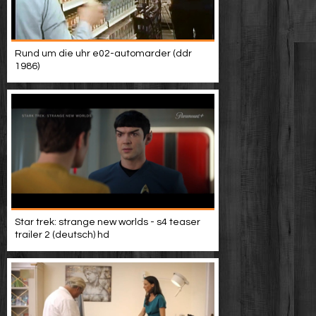
Rund um die uhr e02-automarder (ddr
1986)
Star trek: strange new worlds - s4 teaser
trailer 2 (deutsch) hd