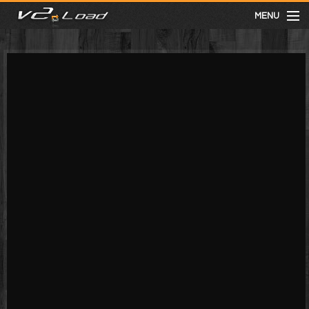
MENU
meist gesehen
neuste
kategorien
Menu
mit facebook anmelden
Informationen