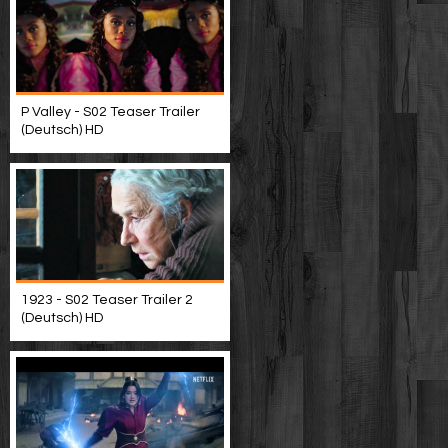
P Valley - S02 Teaser Trailer
(Deutsch) HD
1923 - S02 Teaser Trailer 2
(Deutsch) HD