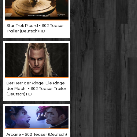
Star Trek Picard - S02 Teaser
Trailer (Deutsch) HD
Der Herr der Ringe: Die Ringe
der Macht - S02 Teaser Trailer
(Deutsch) HD
Arcane - S02 Teaser (Deutsch)