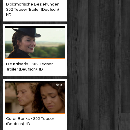
Diplomatische Beziehungen -
S02 Teaser Trailer (Deutsch)
HD
Die Kaiserin - S02 Teaser
Trailer (Deutsch) HD
Outer Banks - S02 Teaser
(Deutsch) HD