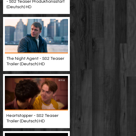
- S02 Teaser Produktionsstart
(Deutsch) HD
The Night Agent - S02 Teaser
Trailer (Deutsch) HD
Heartstopper - S02 Teaser
Trailer (Deutsch) HD