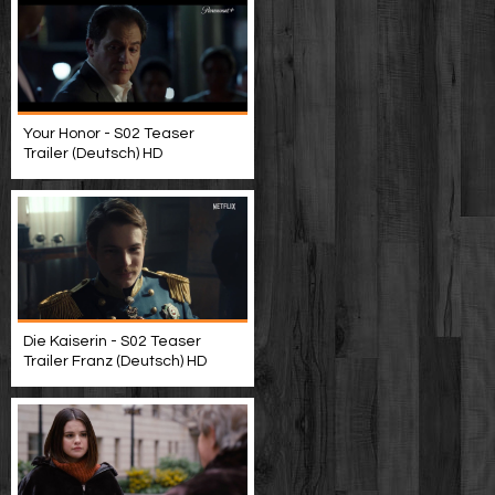
Your Honor - S02 Teaser
Trailer (Deutsch) HD
Die Kaiserin - S02 Teaser
Trailer Franz (Deutsch) HD