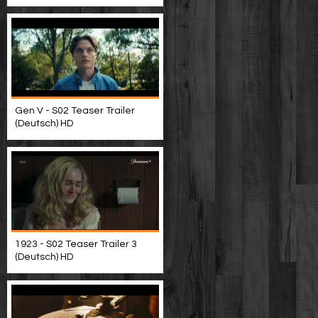
Gen V - S02 Teaser Trailer
(Deutsch) HD
1923 - S02 Teaser Trailer 3
(Deutsch) HD