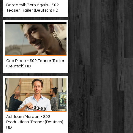
Daredevil: Born Again - S02
Teaser Trailer (Deutsch) HD
One Piece - S02 Teaser Trailer
(Deutsch) HD
Achtsam Morden - S02
Produktions-Teaser (Deutsch)
HD