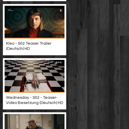
Kleo - S02 Teaser Trailer
(Deutsch) HD
Wednesday - S02 - Teaser-
Video Besetzung (Deutsch) HD