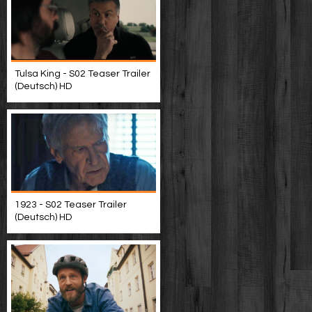
Tulsa King - S02 Teaser Trailer
(Deutsch) HD
1923 - S02 Teaser Trailer
(Deutsch) HD