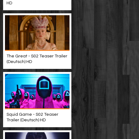
HD
The Great - S02 Teaser Trailer
(Deutsch) HD
Squid Game - S02 Teaser
Trailer (Deutsch) HD