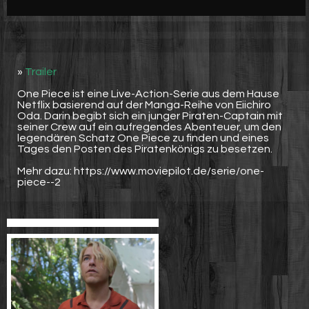
Werbung
Video suchen
»
Trailer
One Piece ist eine Live-Action-Serie aus dem Hause
Netflix basierend auf der Manga-Reihe von Eiichiro
Oda. Darin begibt sich ein junger Piraten-Captain mit
seiner Crew auf ein aufregendes Abenteuer, um den
legendären Schatz One Piece zu finden und eines
Tages den Posten des Piratenkönigs zu besetzen.
Mehr dazu: https://www.moviepilot.de/serie/one-
piece--2