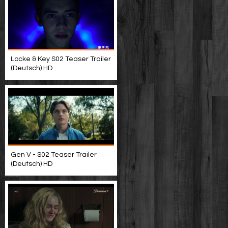
Locke & Key S02 Teaser Trailer
(Deutsch) HD
Gen V - S02 Teaser Trailer
(Deutsch) HD