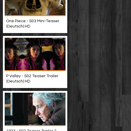
One Piece - S03 Mini-Teaser
(Deutsch) HD
P Valley - S02 Teaser Trailer
(Deutsch) HD