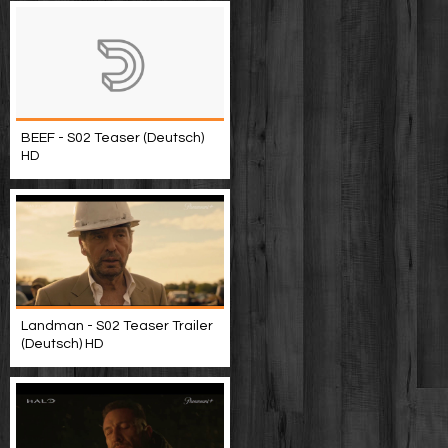
BEEF - S02 Teaser (Deutsch)
HD
Landman - S02 Teaser Trailer
(Deutsch) HD