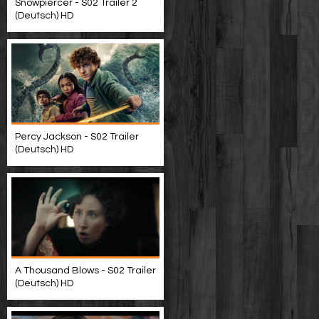
Snowpiercer - S02 Trailer 2
(Deutsch) HD
Percy Jackson - S02 Trailer
(Deutsch) HD
A Thousand Blows - S02 Trailer
(Deutsch) HD