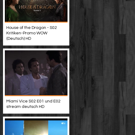
House of the Dragon - S02
Kritiken-Promo WOW
(Deutsch) HD
Miami Vice S02 E01 und E02
stream deutsch HD