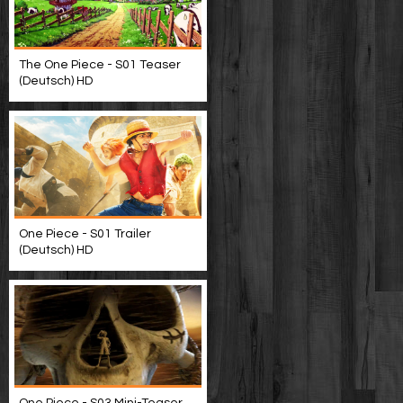
The One Piece - S01 Teaser
(Deutsch) HD
One Piece - S01 Trailer
(Deutsch) HD