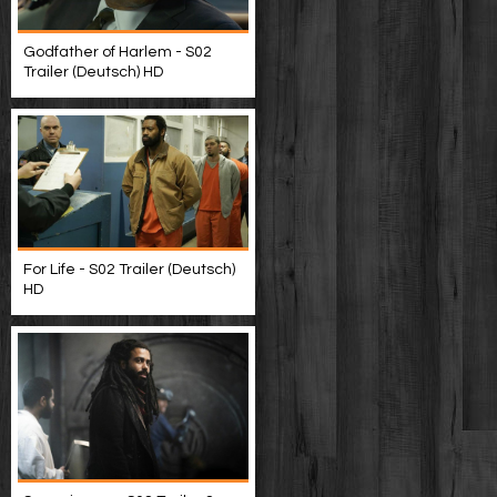
Godfather of Harlem - S02
Trailer (Deutsch) HD
For Life - S02 Trailer (Deutsch)
HD