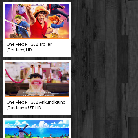
One Piece - S02 Trailer
(Deutsch) HD
One Piece - S02 Ankündigung
(Deutsche UT) HD