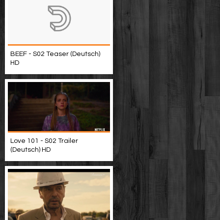
BEEF - S02 Teaser (Deutsch)
HD
Love 101 - S02 Trailer
(Deutsch) HD