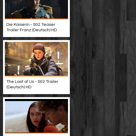
Die Kaiserin - S02 Teaser
Trailer Franz (Deutsch) HD
The Last of Us - S02 Trailer
(Deutsch) HD