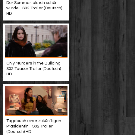
Der Sommer, als ich schön
wurde - S02 Trailer (Deutsch)
HD
Only Murders in the Building -
S02 Teaser Trailer (Deutsch)
HD
Tagebuch einer zukünftigen
Präsidentin - S02 Trailer
(Deutsch) HD