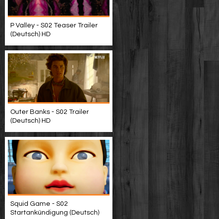
P Valley - S02 Teaser Trailer
(Deutsch) HD
Outer Banks - S02 Trailer
(Deutsch) HD
Squid Game - S02
Startankündigung (Deutsch)