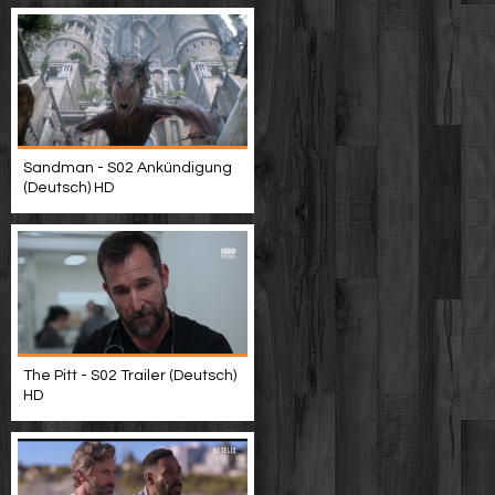
Sandman - S02 Ankündigung
(Deutsch) HD
The Pitt - S02 Trailer (Deutsch)
HD