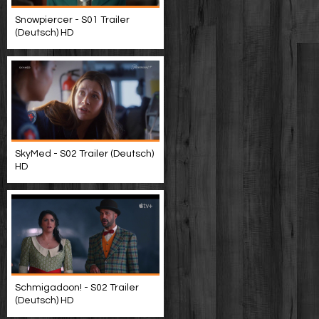
Snowpiercer - S01 Trailer
(Deutsch) HD
SkyMed - S02 Trailer (Deutsch)
HD
Schmigadoon! - S02 Trailer
(Deutsch) HD