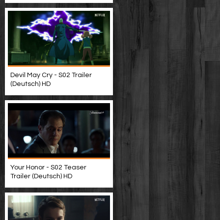
Devil May Cry - S02 Trailer
(Deutsch) HD
Your Honor - S02 Teaser
Trailer (Deutsch) HD