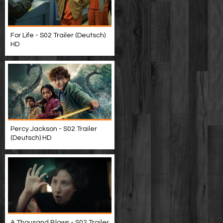
For Life - S02 Trailer (Deutsch)
HD
Percy Jackson - S02 Trailer
(Deutsch) HD
A Thousand Blows - S02 Trailer