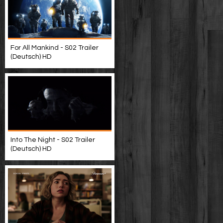
For All Mankind - S02 Trailer
(Deutsch) HD
Into The Night - S02 Trailer
(Deutsch) HD