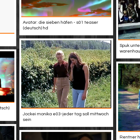
Avatar: die sieben häfen - s01 teaser
(deutsch) hd
Spuk unte
warenhau
tsch)
Jockei monika e03-jeder tag soll mittwoch
sein
Rentner h