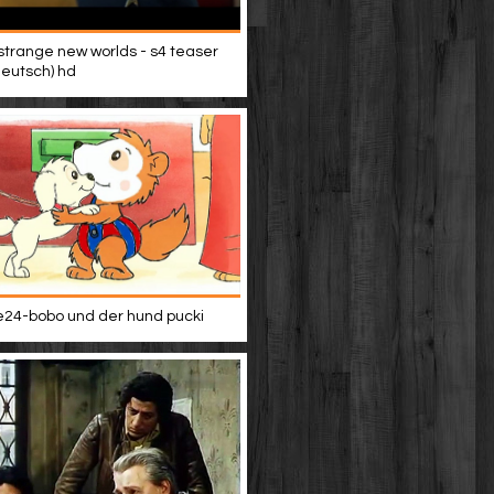
 strange new worlds - s4 teaser
(deutsch) hd
24-bobo und der hund pucki