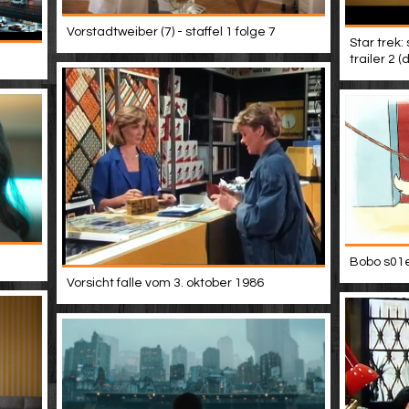
Vorstadtweiber (7) - staffel 1 folge 7
Star trek:
trailer 2 
Bobo s01e
Vorsicht falle vom 3. oktober 1986