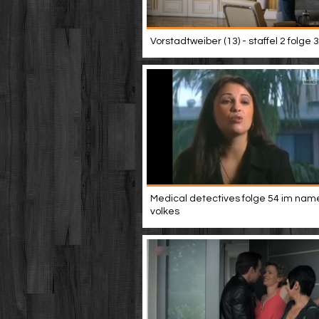
Vorstadtweiber (13) - staffel 2 folge 3
Medical detectives folge 54 im nam
volkes