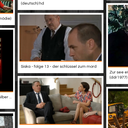
(deutsch) hd
mödie)
Siska - folge 13 - der schlüssel zum mord
Zur see e
(ddr1977)
ber ...