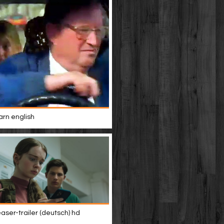
rn english
easer-trailer (deutsch) hd