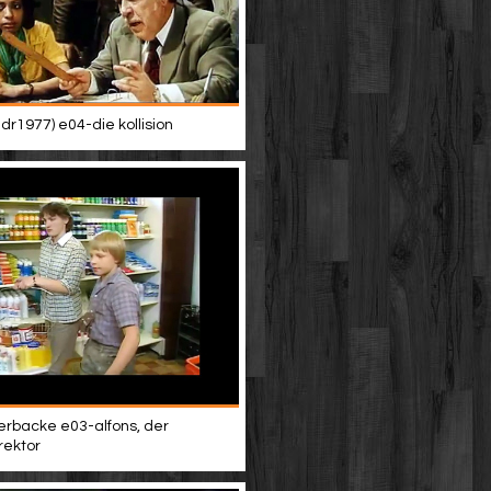
dr1977) e04-die kollision
terbacke e03-alfons, der
rektor