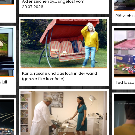
Aktenzeichen xy... ungelöst vom
29.07.2026
Plötzlich
Karla, rosalie und das loch in der wand
(ganzer film komödie)
juli
Ted lasso 