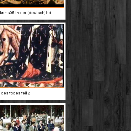
s - s05 trailer (deutsch) hd
des todes teil 2