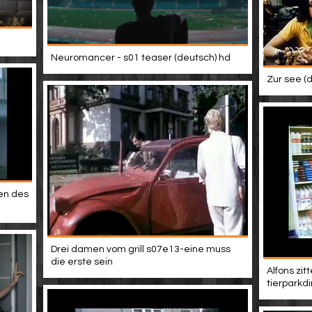
Neuromancer - s01 teaser (deutsch) hd
Zur see (d
en des
Drei damen vom grill s07e13-eine muss
die erste sein
Alfons zit
tierparkdi