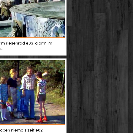
rm riesenrad e03-alarm im
s
aben niemals zeit e02-