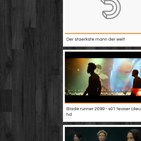
Der staerkste mann der welt
Blade runner 2099 - s01 teaser (deu
hd