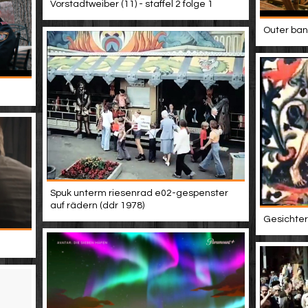
Vorstadtweiber (11) - staffel 2 folge 1
Outer bank
Spuk unterm riesenrad e02-gespenster
auf rädern (ddr 1978)
Gesichter 