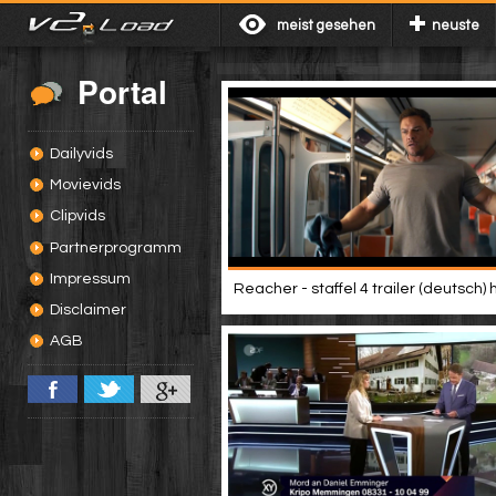
meist gesehen
neuste
Portal
Dailyvids
Movievids
Clipvids
Partnerprogramm
Impressum
Reacher - staffel 4 trailer (deutsch) 
Disclaimer
AGB