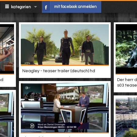
mit facebook anmelden
kategorien
Neagley - teaser trailer (deutsch) hd
hd
Der herr d
s03 teaser