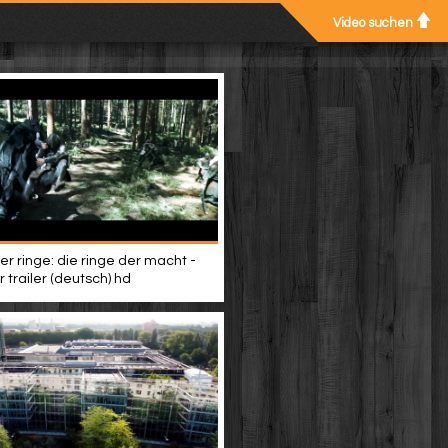
Video suchen
er ringe: die ringe der macht -
 trailer (deutsch) hd