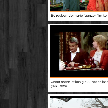
Bezaubernde marie (ganzer film ko
Unser mann ist könig e02-reden ist sil
(ddr 1980)