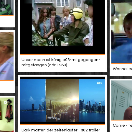
Unser mann ist könig e03-mitgegangen-
mitgefangen (ddr 1980)
Wanna lea
Carrie - t
Dark matter: der zeitenläufer - s02 trailer