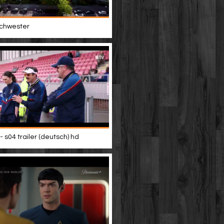
 schwester
- s04 trailer (deutsch) hd