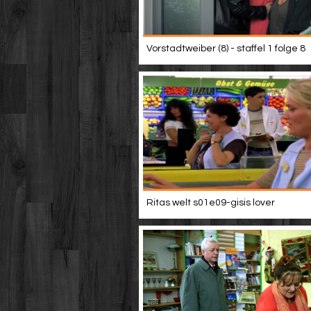
Vorstadtweiber (8) - staffel 1 folge 8
Ritas welt s01e09-gisis lover