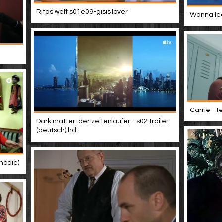
Ritas welt s01e09-gisis lover
Wanna lea
Carrie - t
Dark matter: der zeitenläufer - s02 trailer
(deutsch) hd
mödie)