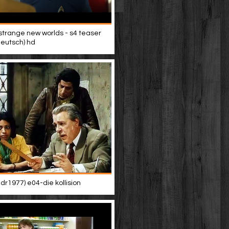
 strange new worlds - s4 teaser
(deutsch) hd
dr1977) e04-die kollision