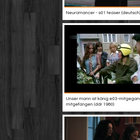
Neuromancer - s01 teaser (deutsch
Unser mann ist könig e03-mitgega
mitgefangen (ddr 1980)