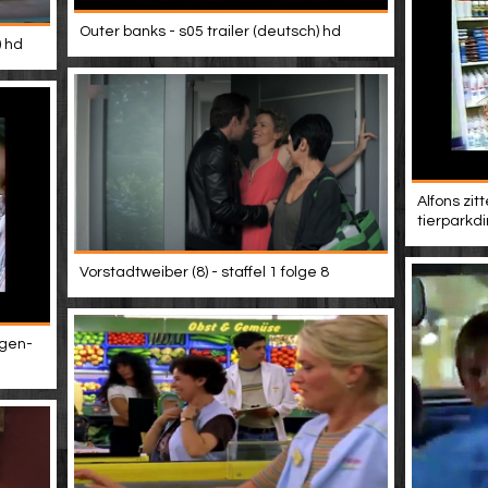
Outer banks - s05 trailer (deutsch) hd
) hd
Alfons zit
tierparkdi
Vorstadtweiber (8) - staffel 1 folge 8
ngen-