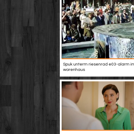
Spuk unterm riesenrad e03-alarm i
warenhaus