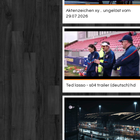
Aktenzeichen xy... ungelöst vom
29.07.2026
Ted lasso - s04 trailer (deutsch) hd