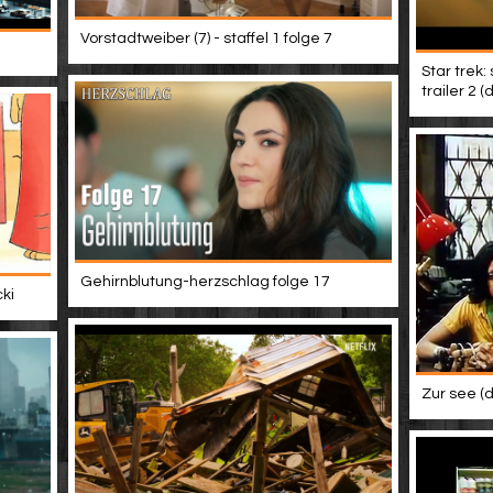
Vorstadtweiber (7) - staffel 1 folge 7
Star trek:
trailer 2 
Gehirnblutung-herzschlag folge 17
ki
Zur see (d