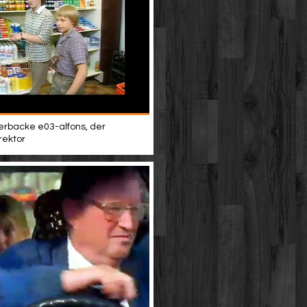
terbacke e03-alfons, der
rektor