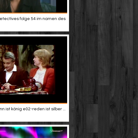
etectives folge 54 im namen des
 ist könig e02-reden ist silber ...