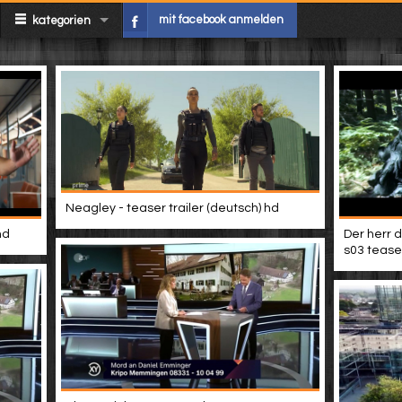
mit facebook anmelden
kategorien
Neagley - teaser trailer (deutsch) hd
hd
Der herr d
s03 teaser