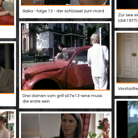
Siska - folge 13 - der schlüssel zum mord
Zur see e
(ddr1977)
Vorstadtwe
Drei damen vom grill s07e13-eine muss
die erste sein