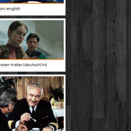
rn english
easer-trailer (deutsch) hd