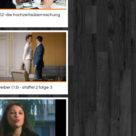
02-die hochzeitsüberraschung
iber (13) - staffel 2 folge 3