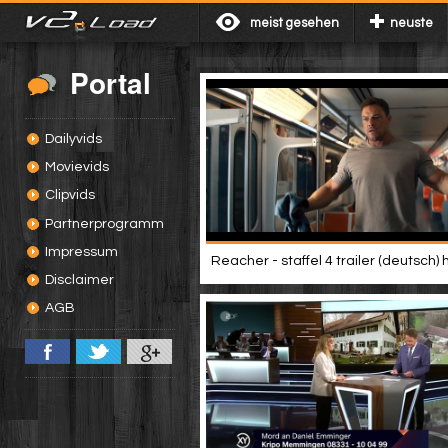
meist gesehen
neuste
Portal
Dailyvids
Movievids
Clipvids
Partnerprogramm
Impressum
Reacher - staffel 4 trailer (deutsch) 
Disclaimer
AGB