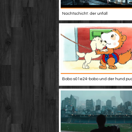
Nachtschicht: der unfall
Bobo s01e24-bobo und der hund puc