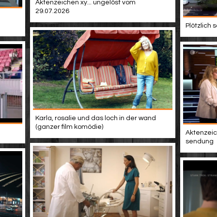
Aktenzeichen xy... ungelöst vom
29.07.2026
Plötzlich
Karla, rosalie und das loch in der wand
(ganzer film komödie)
Aktenzeich
sendung