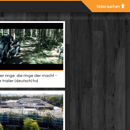
Video suchen
er ringe: die ringe der macht -
 trailer (deutsch) hd