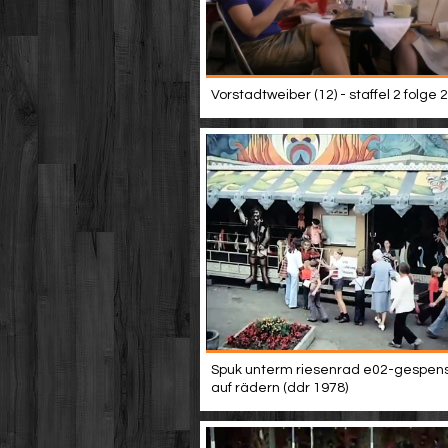
Vorstadtweiber (12) - staffel 2 folge 2
Spuk unterm riesenrad e02-gespen
auf rädern (ddr 1978)