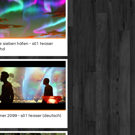
e sieben häfen - s01 teaser
 hd
ner 2099 - s01 teaser (deutsch)