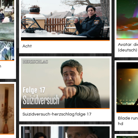
Avatar: di
Acht
(deutsch)
m
Suizidversuch-herzschlag folge 17
Blade run
hd