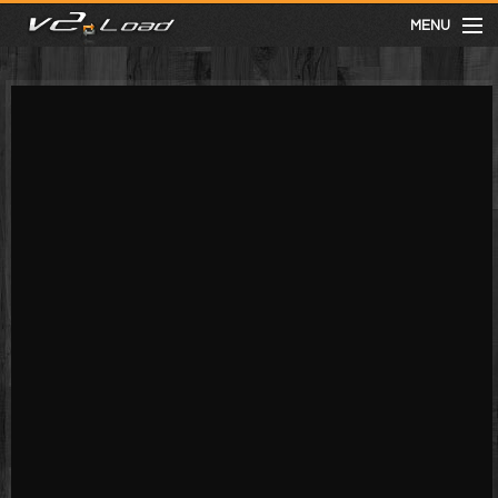
MENU
meist gesehen
neuste
kategorien
Menu
mit facebook anmelden
Informationen