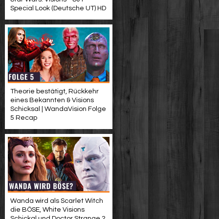
Special Look (Deutsche UT) HD
Theorie bestätigt, Rückkehr
eines Bekannten & Visions
Schicksal | WandaVision Folge
5 Recap
Wanda wird als Scarlet Witch
die BÖSE, White Visions
Schickal und Doctor Strange 2