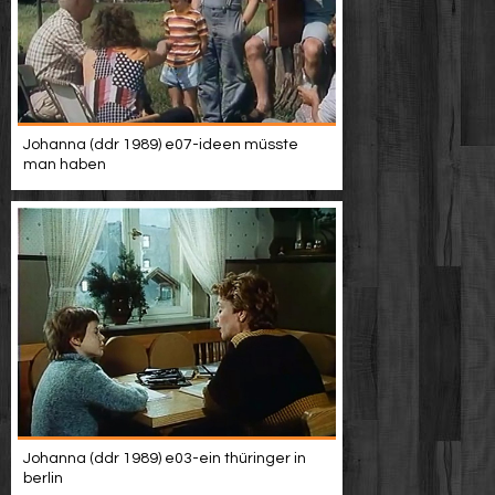
Werbung
Video suchen
Johanna (ddr 1989) e07-ideen müsste
man haben
Johanna (ddr 1989) e03-ein thüringer in
berlin