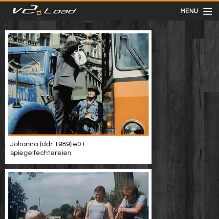
MENU
meist gesehen
neuste
kategorien
Menu
Johanna (ddr 1989) e01-
spiegelfechtereien
mit facebook anmelden
Informationen