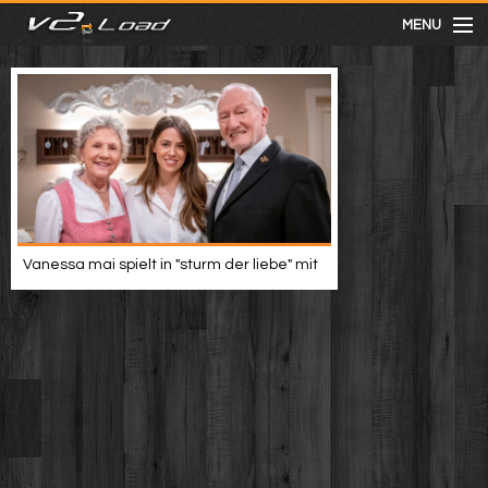
MENU
meist gesehen
neuste
kategorien
Vanessa mai spielt in "sturm der liebe" mit
Menu
mit facebook anmelden
Informationen