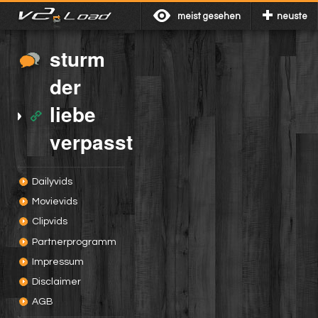
meist gesehen
neuste
sturm
der
liebe
verpasst
Dailyvids
Movievids
Clipvids
Partnerprogramm
Impressum
Disclaimer
AGB