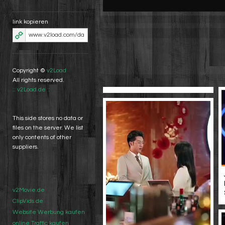
link kopieren
Copyright ©
v2Load
All rights reserved.
:: v2Load.de ::
This side stores no data or
files on the server. We list
only contents of other
suppliers.
v2Movie.de
ClipVids.de
Website Werbung kaufen
online Traffic kaufen