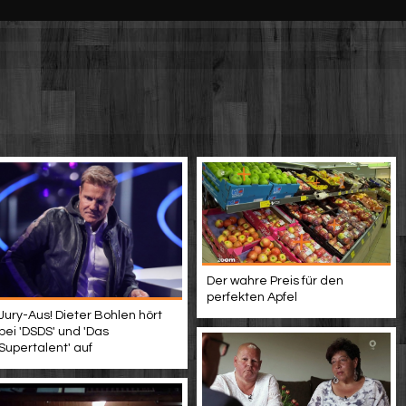
Der wahre Preis für den
perfekten Apfel
Jury-Aus! Dieter Bohlen hört
bei 'DSDS' und 'Das
Supertalent' auf