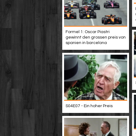
Formel 1: Oscar Piastri
gewinnt den grossen preis von
spanien in barcelona
S04E07 - Ein hoher Preis