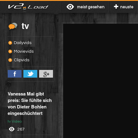
meist gesehen
neuste
tv
Dailyvids
Movievids
Clipvids
Vanessa Mai gibt
preis: Sie fühlte sich
von Dieter Bohlen
eingeschüchtert
tv Video
267