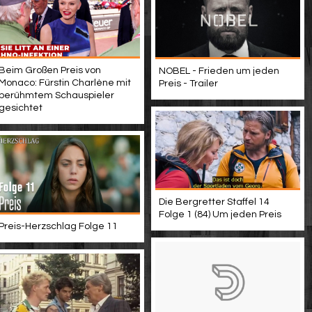
Beim Großen Preis von
NOBEL - Frieden um jeden
Monaco: Fürstin Charlène mit
Preis - Trailer
berühmtem Schauspieler
gesichtet
Die Bergretter Staffel 14
Folge 1 (84) Um jeden Preis
Preis-Herzschlag Folge 11