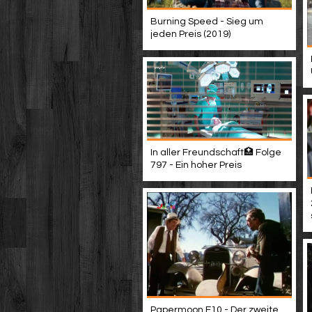
Burning Speed - Sieg um
jeden Preis (2019)
In aller Freundschaft🏥 Folge
797 - Ein hoher Preis
Papermoon E10 - Der zweite