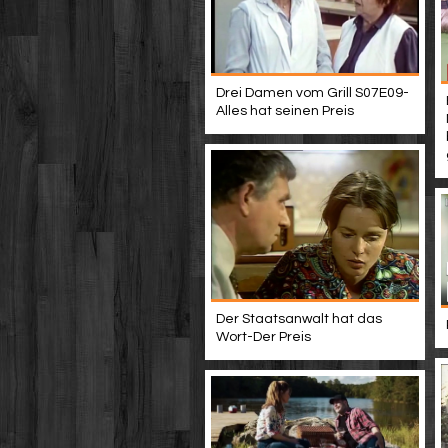
Drei Damen vom Grill S07E09-
Alles hat seinen Preis
Der Staatsanwalt hat das
Wort-Der Preis