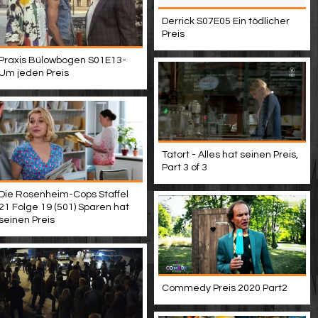
Derrick S07E05 Ein tödlicher
Preis
Praxis Bülowbogen S01E13-
Um jeden Preis
Tatort - Alles hat seinen Preis,
Part 3 of 3
Die Rosenheim-Cops Staffel
21 Folge 19 (501) Sparen hat
seinen Preis
Commedy Preis 2020 Part2