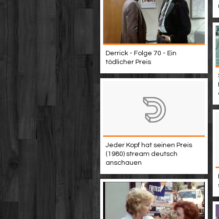
Derrick - Folge 70 - Ein
tödlicher Preis
Jeder Kopf hat seinen Preis
(1980) stream deutsch
anschauen