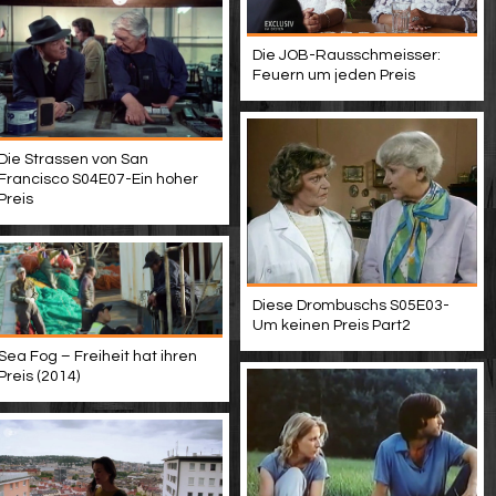
Die JOB-Rausschmeisser:
Feuern um jeden Preis
Die Strassen von San
Francisco S04E07-Ein hoher
Preis
Diese Drombuschs S05E03-
Um keinen Preis Part2
Sea Fog – Freiheit hat ihren
Preis (2014)