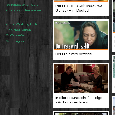
SeitenBesucher kaufen
Der Preis des Gehens 50/50 |
Ganzer Film Deutsch
Online Besucher kaufen
online Werbung kaufen
Besucher kaufen
Traffic kaufen
Werbung kaufen
Der Preis wird bezahlt!
In aller Freundschaft - Folge
797: Ein hoher Preis