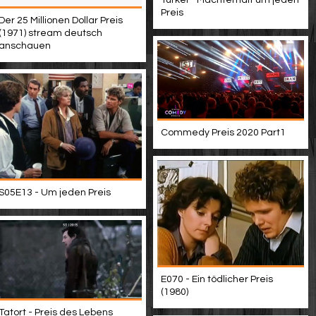
Türkei - Machterhalt um jeden
Preis
Der 25 Millionen Dollar Preis
(1971) stream deutsch
anschauen
Commedy Preis 2020 Part1
S05E13 - Um jeden Preis
E070 - Ein tödlicher Preis
(1980)
Tatort - Preis des Lebens