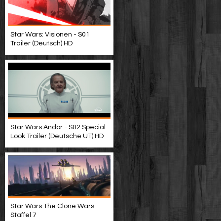
Star Wars: Visionen - S01
Trailer (Deutsch) HD
Star Wars Andor - S02 Special
Look Trailer (Deutsche UT) HD
Star Wars The Clone Wars
Staffel 7