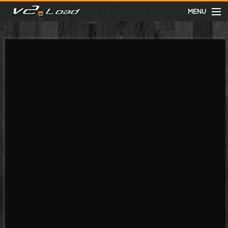
MENU
meist gesehen
neuste
kategorien
Menu
mit facebook anmelden
Informationen