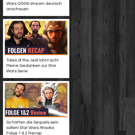
Wars (2004) stream deutsch
anschauen
Tales of the Jedi lohnt sich!
Meine Gedanken zur Star
Wars Serie
So hätten die Sequels sein
sollen! Star Wars Ahsoka
Folge 1 & 2 Recap